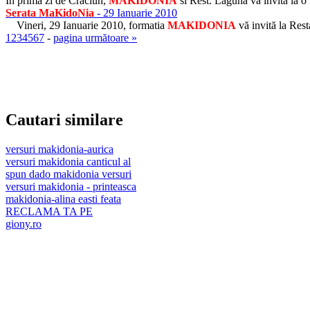
In prima zi de Craciun,
MAKIDONIA
si Rest. Laguna va invita la 
Serata
MaKidoNia
- 29 Ianuarie 2010
Vineri, 29 Ianuarie 2010, formatia
MAKIDONIA
vă invită la Res
1
2
3
4
5
6
7
-
pagina următoare »
Cautari similare
versuri makidonia-aurica
versuri makidonia canticul al
spun dado makidonia versuri
versuri makidonia - printeasca
makidonia-alina easti feata
RECLAMA TA PE
giony.ro