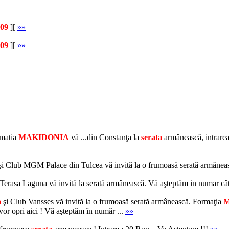
09
][
»»
09
][
»»
rmatia
MAKIDONIA
vă ...din Constanţa la
serata
armâneascâ, intrare
i Club MGM Palace din Tulcea vă invită la o frumoasă serată armâne
 Terasa Laguna vă invită la serată armânească. Vă aşteptăm in numar câ
a
şi Club Vansses vă invită la o frumoasă serată armânească. Formaţia
M
vor opri aici ! Vă aşteptăm în număr ...
»»