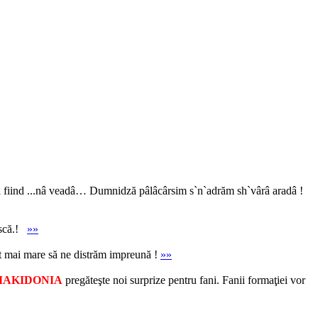
a fiind ...nâ veadâ… Dumnidză pâlâcârsim s`n`adrăm sh`vârâ aradâ !
ască.!
»»
t mai mare să ne distrăm impreună !
»»
AKIDONIA
pregăteşte noi surprize pentru fani. Fanii formaţiei vor