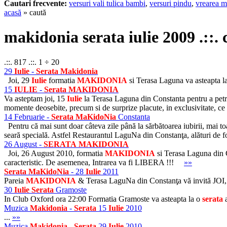
Cautari frecvente:
versuri vali tulica bambi
,
versuri pindu
,
vrearea m
acasă
» caută
makidonia serata iulie 2009 .::. 
.::. 817 .::. 1 ÷ 20
29
Iulie
-
Serata
Makidonia
Joi, 29
Iulie
formatia
MAKIDONIA
si Terasa Laguna va asteapta l
15
IULIE
-
Serata
MAKIDONIA
Va asteptam joi, 15
Iulie
la Terasa Laguna din Constanta pentru a pet
momente deosebite, precum si de surprize placute, in exclusivitate,
14 Februarie -
Serata
MaKidoNia
Constanta
Pentru că mai sunt doar câteva zile până la sărbătoarea iubirii, mai toa
seară specială. Astfel Restaurantul LaguNa din Constanţa, alături de f
26 August -
SERATA
MAKIDONIA
Joi, 26 August 2010, formatia
MAKIDONIA
si Terasa Laguna din 
caracteristic. De asemenea, Intrarea va fi LIBERA !!!
»»
Serata
MaKidoNia
- 28
Iulie
2011
Pareia
MAKIDONIA
& Terasa LaguNa din Constanţa vă invită JOI
30
Iulie
Serata
Gramoste
In Club Oxford ora 22:00 Formatia Gramoste va asteapta la o
serata
a
Muzica
Makidonia
-
Serata
15
Iulie
2010
...
»»
Muzica
Makidonia
-
Serata
29
Iulie
2010