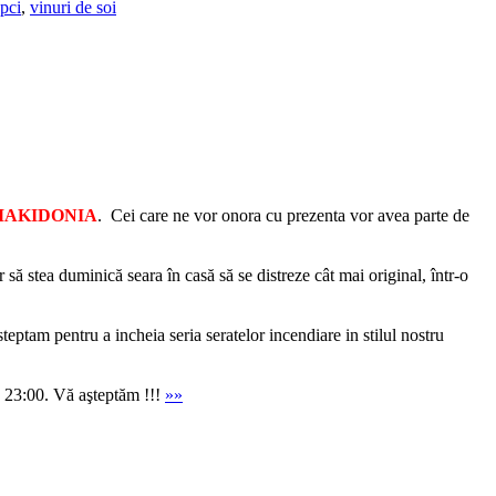
upci
,
vinuri de soi
AKIDONIA
. Cei care ne vor onora cu prezenta vor avea parte de
să stea duminică seara în casă să se distreze cât mai original, într-o
eptam pentru a incheia seria seratelor incendiare in stilul nostru
e 23:00. Vă aşteptăm !!!
»»