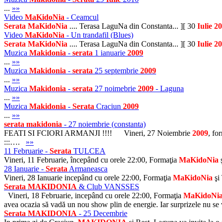
...
»»
Video
MaKidoNia
- Ceamcul
Serata
MaKidoNia
.... Terasa LaguNa din Constanta... ][ 30
Iulie
20
Video
MaKidoNia
- Un trandafil (Blues)
Serata
MaKidoNia
.... Terasa LaguNa din Constanta... ][ 30
Iulie
20
Muzica
Makidonia
-
serata
1 ianuarie
2009
...
»»
Muzica
Makidonia
-
serata
25 septembrie
2009
...
»»
Muzica
Makidonia
-
serata
27 noimebrie
2009
- Laguna
...
»»
Muzica
Makidonia
-
Serata
Craciun
2009
...
»»
serata
makidonia
- 27 noiembrie (constanta)
FEATI SI FCIORI ARMANJI !!!! Vineri, 27 Noiembrie
2009
, fo
:::….
»»
11 Februarie -
Serata
TULCEA
Vineri, 11 Februarie, începând cu orele 22:00, Formaţia
MaKidoNia
ş
28 Ianuarie -
Serata
Armaneasca
Vineri, 28 Ianuarie incepând cu orele 22:00, Formaţia
MaKidoNia
şi
Serata
MAKIDONIA
& Club VANSSES
Vineri, 18 Februarie, incepând cu orele 22:00, Formaţia
MaKidoNi
avea ocazia să vadă un nou show plin de energie. Iar surprizele nu se 
Serata
MAKIDONIA
- 25 Decembrie