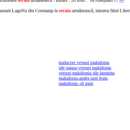
o frumoasa
serata
armaneasca ! Intrare : 20 Ron . Va Asteptam !!!
»»
taurant LaguNa din Constanţa la
serata
armâneascâ, intrarea fiind Libe
traducere versuri makidonia
sile patasa versuri makidonia
versuri makidonia sile luminita
makidonia-andra iasti feata
makidonia -di mini