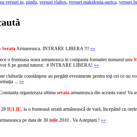
ea versuri in
,
pindu
,
versuri vlahos
,
versuri makidonia-aurica
,
versuri l
caută
a
Serata
Armaneasca. INTRARE LIBERA !!!
»»
rece o frumoasa seara armaneasca in compania formatiei numarul unu
M
 ce vor fi pe gustul tuturor. # INTRARE LIBERA!
»»
te cluburile constănţene au pregătit evenimente pentru toţi cei ce nu vor 
ormaţia ...
»»
Constanta organizeaza ultima
serata
armaneasca din aceasta vara! Va ast
, 28
IULIE
, la o frumoasă serată armâneascâ de vară, începând cu orel
rmaneasca pe data de 30
iulie
2010 . Va Asteptam !
»»