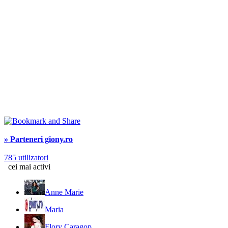
» Parteneri giony.ro
785 utilizatori
cei mai activi
Anne Marie
Maria
Flory Caragop