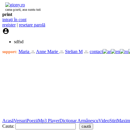
cama şcurti, aoa suntu tuti
print
intraţi în cont
register
|
resetare parolă

sdfsd
Maria
.::.
Anne Marie
.::.
Stelian M
.::.
contact
support:
Acasă
Versuri
Poezii
Mp3 Player
Dicţionar Armânescu
Video
Stiri
Maxim
Cauta: