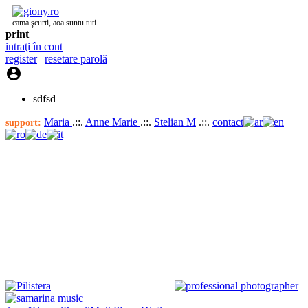
cama şcurti, aoa suntu tuti
print
intraţi în cont
register
|
resetare parolă

sdfsd
Maria
.::.
Anne Marie
.::.
Stelian M
.::.
contact
support: