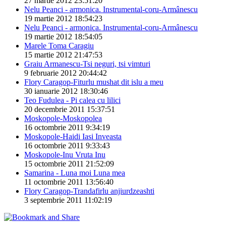
27 martie 2012 23:51:20
Nelu Peanci - armonica. Instrumental-coru-Armânescu
19 martie 2012 18:54:23
Nelu Peanci - armonica. Instrumental-coru-Armânescu
19 martie 2012 18:54:05
Marele Toma Caragiu
15 martie 2012 21:47:53
Graiu Armanescu-Tsi neguri, tsi vimturi
9 februarie 2012 20:44:42
Flory Caragop-Fiturlu mushat dit islu a meu
30 ianuarie 2012 18:30:46
Teo Fudulea - Pi calea cu lilici
20 decembrie 2011 15:37:51
Moskopole-Moskopolea
16 octombrie 2011 9:34:19
Moskopole-Haidi Iasi Inveasta
16 octombrie 2011 9:33:43
Moskopole-Inu Vruta Inu
15 octombrie 2011 21:52:09
Samarina - Luna moi Luna mea
11 octombrie 2011 13:56:40
Flory Caragop-Trandafirlu anjiurdzeashti
3 septembrie 2011 11:02:19