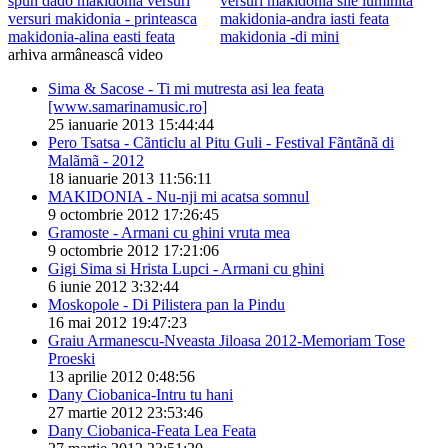
spun dado makidonia versuri
versuri makidonia sile luminita
versuri makidonia - printeasca
makidonia-andra iasti feata
makidonia-alina easti feata
makidonia -di mini
arhiva armâneascâ video
Sima & Sacose - Ti mi mutresta asi lea feata
[www.samarinamusic.ro]
25 ianuarie 2013 15:44:44
Pero Tsatsa - Cãnticlu al Pitu Guli - Festival Fãntãnã di
Malãmã - 2012
18 ianuarie 2013 11:56:11
MAKIDONIA - Nu-nji mi acatsa somnul
9 octombrie 2012 17:26:45
Gramoste - Armani cu ghini vruta mea
9 octombrie 2012 17:21:06
Gigi Sima si Hrista Lupci - Armani cu ghini
6 iunie 2012 3:32:44
Moskopole - Di Pilistera pan la Pindu
16 mai 2012 19:47:23
Graiu Armanescu-Nveasta Jiloasa 2012-Memoriam Tose
Proeski
13 aprilie 2012 0:48:56
Dany Ciobanica-Intru tu hani
27 martie 2012 23:53:46
Dany Ciobanica-Feata Lea Feata