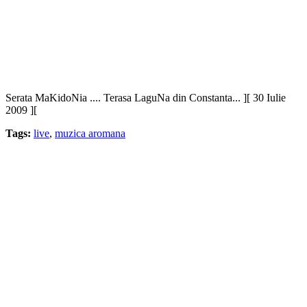
Serata MaKidoNia .... Terasa LaguNa din Constanta... ][ 30 Iulie
2009 ][
Tags:
live
,
muzica aromana