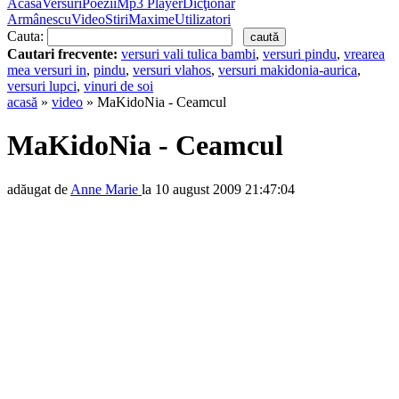
Acasă
Versuri
Poezii
Mp3 Player
Dicţionar
Armânescu
Video
Stiri
Maxime
Utilizatori
Cauta:
Cautari frecvente:
versuri vali tulica bambi
,
versuri pindu
,
vrearea
mea versuri in
,
pindu
,
versuri vlahos
,
versuri makidonia-aurica
,
versuri lupci
,
vinuri de soi
acasă
»
video
» MaKidoNia - Ceamcul
MaKidoNia - Ceamcul
adăugat de
Anne Marie
la 10 august 2009 21:47:04