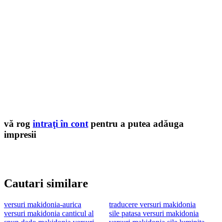
vă rog
intraţi în cont
pentru a putea adăuga
impresii
Cautari similare
versuri makidonia-aurica
traducere versuri makidonia
versuri makidonia canticul al
sile patasa versuri makidonia