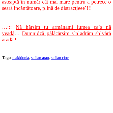
asteaptă în număr cât mai mare pentru a petrece o
seară incântătoare, plină
de distracţieee`!!!
…:::
Nâ hârsim tu armânami lumea ca`s nâ
veadâ
…
Dumnidză pâlâcârsim s`n`adrăm sh`vârâ
aradâ
! :::….
Tags:
makidonia
,
stelian arau
,
stelian cioc