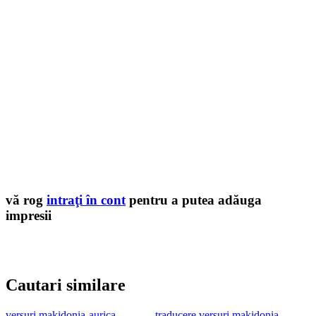
vă rog
intraţi în cont
pentru a putea adăuga
impresii
Cautari similare
versuri makidonia-aurica
traducere versuri makidonia