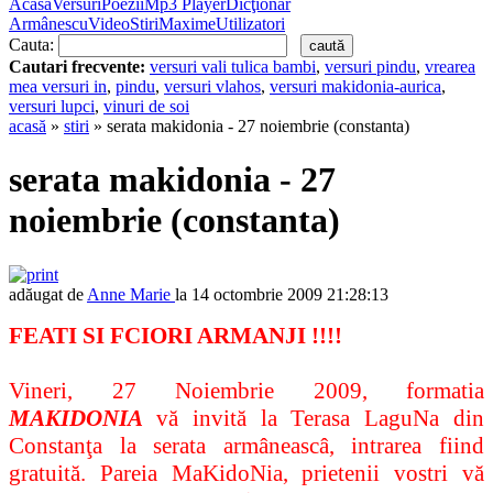
Acasă
Versuri
Poezii
Mp3 Player
Dicţionar
Armânescu
Video
Stiri
Maxime
Utilizatori
Cauta:
Cautari frecvente:
versuri vali tulica bambi
,
versuri pindu
,
vrearea
mea versuri in
,
pindu
,
versuri vlahos
,
versuri makidonia-aurica
,
versuri lupci
,
vinuri de soi
acasă
»
stiri
» serata makidonia - 27 noiembrie (constanta)
serata makidonia - 27
noiembrie (constanta)
adăugat de
Anne Marie
la 14 octombrie 2009 21:28:13
FEATI SI FCIORI ARMANJI !!!!
Vineri, 27 Noiembrie 2009, formatia
MAKIDONIA
vă invită la Terasa LaguNa din
Constanţa la serata armâneascâ, intrarea fiind
gratuită. Pareia MaKidoNia, prietenii vostri vă