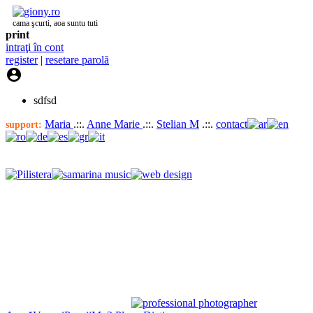
cama şcurti, aoa suntu tuti
print
intraţi în cont
register
|
resetare parolă

sdfsd
Maria
.::.
Anne Marie
.::.
Stelian M
.::.
contact
support: