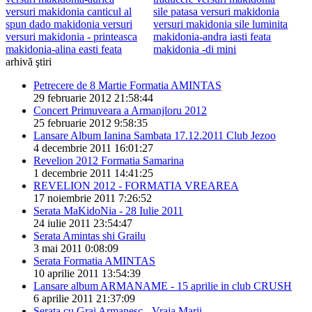
versuri makidonia canticul al
sile patasa versuri makidonia
spun dado makidonia versuri
versuri makidonia sile luminita
versuri makidonia - printeasca
makidonia-andra iasti feata
makidonia-alina easti feata
makidonia -di mini
arhivă ştiri
Petrecere de 8 Martie Formatia AMINTAS
29 februarie 2012 21:58:44
Concert Primuveara a Armanjloru 2012
25 februarie 2012 9:58:35
Lansare Album Ianina Sambata 17.12.2011 Club Jezoo
4 decembrie 2011 16:01:27
Revelion 2012 Formatia Samarina
1 decembrie 2011 14:41:25
REVELION 2012 - FORMATIA VREAREA
17 noiembrie 2011 7:26:52
Serata MaKidoNia - 28 Iulie 2011
24 iulie 2011 23:54:47
Serata Amintas shi Grailu
3 mai 2011 0:08:09
Serata Formatia AMINTAS
10 aprilie 2011 13:54:39
Lansare album ARMANAME - 15 aprilie in club CRUSH
6 aprilie 2011 21:37:09
Serata cu Grai Armanesc - Vraja Marii