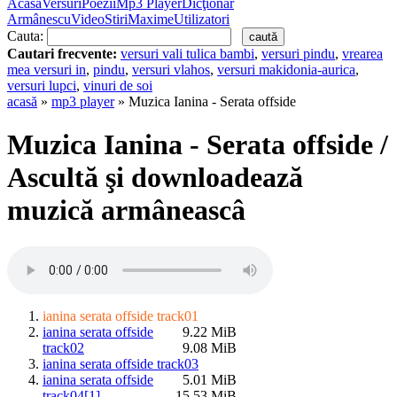
Acasă
Versuri
Poezii
Mp3 Player
Dicţionar
Armânescu
Video
Stiri
Maxime
Utilizatori
Cauta:
Cautari frecvente:
versuri vali tulica bambi
,
versuri pindu
,
vrearea
mea versuri in
,
pindu
,
versuri vlahos
,
versuri makidonia-aurica
,
versuri lupci
,
vinuri de soi
acasă
»
mp3 player
» Muzica Ianina - Serata offside
Muzica Ianina - Serata offside /
Ascultă şi downloadează
muzică armâneascâ
ianina serata offside track01
ianina serata offside
9.22 MiB
track02
9.08 MiB
ianina serata offside track03
ianina serata offside
5.01 MiB
track04[1]
15.53 MiB