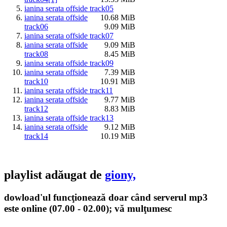
ianina serata offside track05
ianina serata offside
10.68 MiB
track06
9.09 MiB
ianina serata offside track07
ianina serata offside
9.09 MiB
track08
8.45 MiB
ianina serata offside track09
ianina serata offside
7.39 MiB
track10
10.91 MiB
ianina serata offside track11
ianina serata offside
9.77 MiB
track12
8.83 MiB
ianina serata offside track13
ianina serata offside
9.12 MiB
track14
10.19 MiB
playlist adăugat de
giony,
dowload'ul funcţionează doar când serverul mp3
este online (07.00 - 02.00); vă mulţumesc