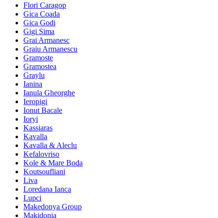
Flori Caragop
Gica Coada
Gica Godi
Gigi Sima
Grai Armanesc
Graiu Armanescu
Gramoste
Gramostea
Graylu
Ianina
Ianula Gheorghe
Ieropigi
Ionut Bacale
Ioryi
Kassiaras
Kavalla
Kavalla & Aleclu
Kefalovriso
Kole & Mare Boda
Koutsoufliani
Liva
Loredana Ianca
Lupci
Makedonya Group
Makidonia