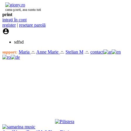
cama şcurti, aoa suntu tuti
print
intraţi în cont
register
|
resetare parolă

sdfsd
Maria
.::.
Anne Marie
.::.
Stelian M
.::.
contact
support: