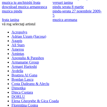
muzica iu anchisishi feata
versuri ianina
download muzica armaneasca
pindu serata 8 martie
muzica pindu
pindu-serata 27 noiembrie 2009-
5
feata ianina
muzica aromana
vă rog selectaţi artistul
Acropolys
Adrian Uzum (Sacosa)
Agapis
All Stars
Amerou
Amintas
Apostalia & Parashos
Armaname Group
Armanj Harioshi
Avdella
Boatzea Al Gana
Bogdan Lascu
Costa Daileanu & Aleclu
Dimotika
Dinca Custara
DORLU
Elena Gheorghe & Gica Coada
Florentina Costea