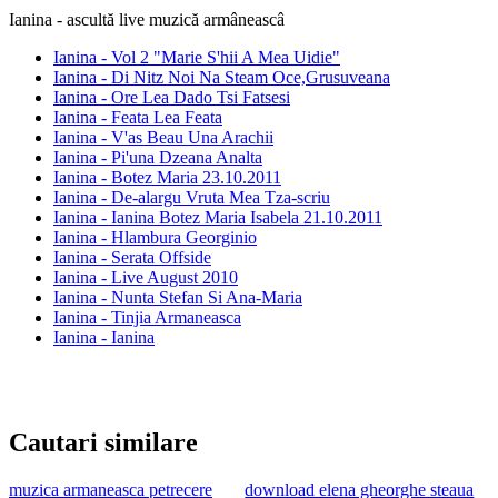
Ianina - ascultă live muzică armâneascâ
Ianina - Vol 2 "Marie S'hii A Mea Uidie"
Ianina - Di Nitz Noi Na Steam Oce,Grusuveana
Ianina - Ore Lea Dado Tsi Fatsesi
Ianina - Feata Lea Feata
Ianina - V'as Beau Una Arachii
Ianina - Pi'una Dzeana Analta
Ianina - Botez Maria 23.10.2011
Ianina - De-alargu Vruta Mea Tza-scriu
Ianina - Ianina Botez Maria Isabela 21.10.2011
Ianina - Hlambura Georginio
Ianina - Serata Offside
Ianina - Live August 2010
Ianina - Nunta Stefan Si Ana-Maria
Ianina - Tinjia Armaneasca
Ianina - Ianina
Cautari similare
muzica armaneasca petrecere
download elena gheorghe steaua