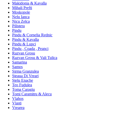
Makidonia & Kavalla
Mihali Prefti
Moskopole
Nelu Ianca
Nicu Zelca
Pilistera
Pindu
Pindu & Cornelia Rednic
Pindu & Kavalla
Pindu & Lupci
Pindu , Coada , Peanci
Razvan Grosu
Razvan Grosu & Vali Tulica
Samarina
Samos
Sirma Granzulea
Steaua Di Vreari
Stelu Enache
Teo Fudulea
Toma Caragiu
Tomi Caramitru & Alecu
Vlahos
Vlasti
Vrearea