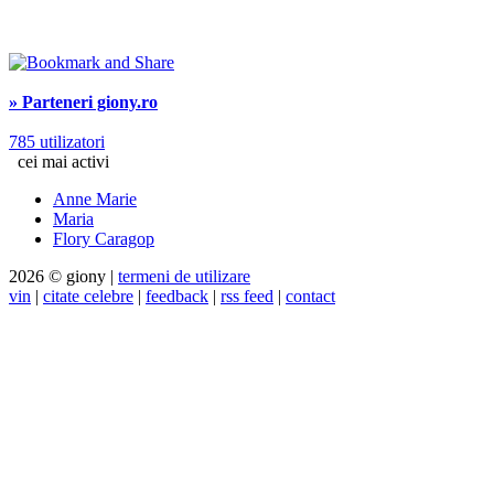
» Parteneri giony.ro
785 utilizatori
cei mai activi
Anne Marie
Maria
Flory Caragop
2026 © giony |
termeni de utilizare
vin
|
citate celebre
|
feedback
|
rss feed
|
contact