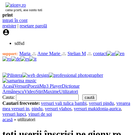
cama şcurti, aoa suntu tuti
print
intraţi în cont
register
|
resetare parolă

sdfsd
Maria
.::.
Anne Marie
.::.
Stelian M
.::.
contact
support:
Acasă
Versuri
Poezii
Mp3 Player
Dicţionar
Armânescu
Video
Stiri
Maxime
Utilizatori
Cauta:
Cautari frecvente:
versuri vali tulica bambi
,
versuri pindu
,
vrearea
mea versuri in
,
pindu
,
versuri vlahos
,
versuri makidonia-aurica
,
versuri lupci
,
vinuri de soi
acasă
» utilizatori
toţi userii înscrişi pe giony.ro