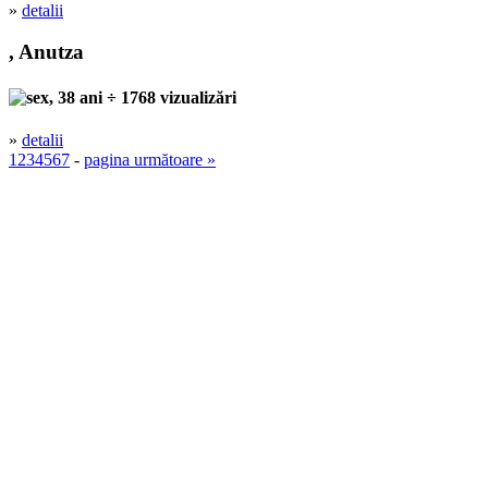
»
detalii
, Anutza
, 38 ani ÷ 1768 vizualizări
»
detalii
1
2
3
4
5
6
7
-
pagina următoare »