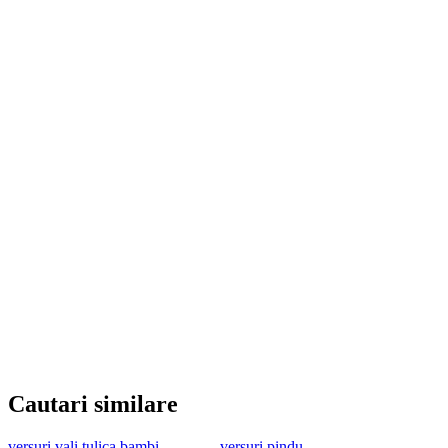
Cautari similare
versuri vali tulica bambi
versuri pindu