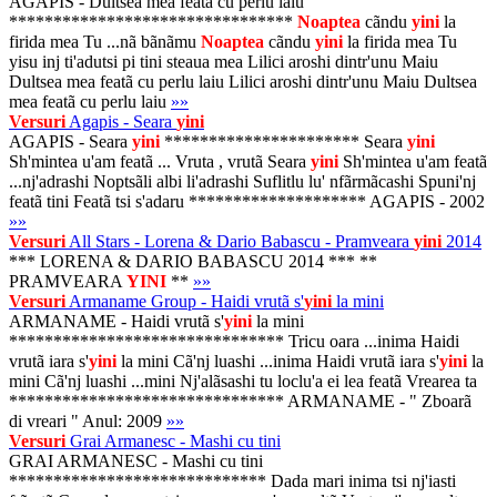
AGAPIS - Dultsea mea featã cu perlu laiu
********************************
Noaptea
cãndu
yini
la
firida mea Tu ...nã bãnãmu
Noaptea
cãndu
yini
la firida mea Tu
yisu inj ti'adutsi pi tini steaua mea Lilici aroshi dintr'unu Maiu
Dultsea mea featã cu perlu laiu Lilici aroshi dintr'unu Maiu Dultsea
mea featã cu perlu laiu
»»
Versuri
Agapis - Seara
yini
AGAPIS - Seara
yini
********************** Seara
yini
Sh'mintea u'am featã ... Vruta , vrutã Seara
yini
Sh'mintea u'am featã
...nj'adrashi Noptsãli albi li'adrashi Suflitlu lu' nfãrmãcashi Spuni'nj
featã tini Featã tsi s'adaru ******************** AGAPIS - 2002
»»
Versuri
All Stars - Lorena & Dario Babascu - Pramveara
yini
2014
*** LORENA & DARIO BABASCU 2014 *** **
PRAMVEARA
YINI
**
»»
Versuri
Armaname Group - Haidi vrutã s'
yini
la mini
ARMANAME - Haidi vrutã s'
yini
la mini
******************************* Tricu oara ...inima Haidi
vrutã iara s'
yini
la mini Cã'nj luashi ...inima Haidi vrutã iara s'
yini
la
mini Cã'nj luashi ...mini Nj'alãsashi tu loclu'a ei lea featã Vrearea ta
******************************* ARMANAME - " Zboarã
di vreari " Anul: 2009
»»
Versuri
Grai Armanesc - Mashi cu tini
GRAI ARMANESC - Mashi cu tini
***************************** Dada mari inima tsi nj'iasti