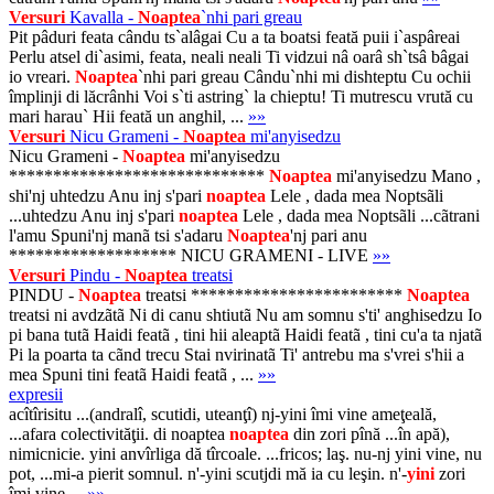
Versuri
Kavalla -
Noaptea
`nhi pari greau
Pit pâduri feata cându ts`alâgai Cu a ta boatsi feată puii i`aspâreai
Perlu atsel di`asimi, feata, neali neali Ti vidzui nâ oarâ sh`tsâ bâgai
io vreari.
Noaptea
`nhi pari greau Cându`nhi mi dishteptu Cu ochii
împlinji di lăcrânhi Voi s`ti astring` la chieptu! Ti mutrescu vrută cu
mari harau` Hii feată un anghil, ...
»»
Versuri
Nicu Grameni -
Noaptea
mi'anyisedzu
Nicu Grameni -
Noaptea
mi'anyisedzu
*****************************
Noaptea
mi'anyisedzu Mano ,
shi'nj uhtedzu Anu inj s'pari
noaptea
Lele , dada mea Noptsãli
...uhtedzu Anu inj s'pari
noaptea
Lele , dada mea Noptsãli ...cãtrani
l'amu Spuni'nj manã tsi s'adaru
Noaptea
'nj pari anu
******************* NICU GRAMENI - LIVE
»»
Versuri
Pindu -
Noaptea
treatsi
PINDU -
Noaptea
treatsi ************************
Noaptea
treatsi ni avdzãtã Ni di canu shtiutã Nu am somnu s'ti' anghisedzu Io
pi bana tutã Haidi featã , tini hii aleaptã Haidi featã , tini cu'a ta njatã
Pi la poarta ta cãnd trecu Stai nvirinatã Ti' antrebu ma s'vrei s'hii a
mea Spuni tini featã Haidi featã , ...
»»
expresii
acîtîrisitu ...(andralî, scutidi, uteanţî) nj-yini îmi vine ameţeală,
...afara colectivităţii. di noaptea
noaptea
din zori pînă ...în apă),
nimicnicie. yini anvîrliga dă tîrcoale. ...fricos; laş. nu-nj yini vine, nu
pot, ...mi-a pierit somnul. n'-yini scutjdi mă ia cu leşin. n'-
yini
zori
îmi vine ...
»»