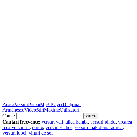
Acasă
Versuri
Poezii
Mp3 Player
Dicţionar
Armânescu
Video
Stiri
Maxime
Utilizatori
Cauta:
Cautari frecvente:
versuri vali tulica bambi
,
versuri pindu
,
vrearea
mea versuri in
,
pindu
,
versuri vlahos
,
versuri makidonia-aurica
,
versuri lupci
,
vinuri de soi