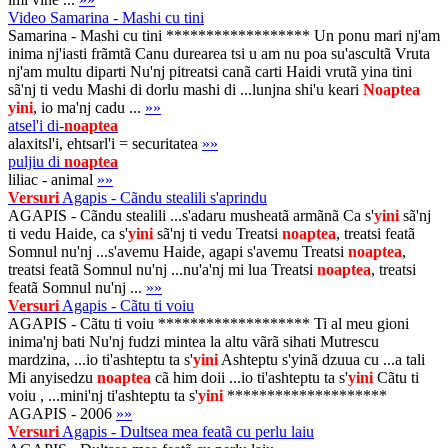
Video Samarina - Mashi cu tini
Samarina - Mashi cu tini ****************** Un ponu mari nj'am
inima nj'iasti frãmtã Canu durearea tsi u am nu poa su'ascultã Vruta
nj'am multu diparti Nu'nj pitreatsi canã carti Haidi vrutã yina tini
sã'nj ti vedu Mashi di dorlu mashi di ...lunjna shi'u keari
Noaptea
yini
, io ma'nj cadu ...
»»
atsel'i di-
noaptea
alaxitsl'i, ehtsarl'i = securitatea
»»
puljiu di
noaptea
liliac - animal
»»
Versuri
Agapis - Cãndu stealili s'aprindu
AGAPIS - Cãndu stealili ...s'adaru musheatã armãnã Ca s'
yini
sã'nj
ti vedu Haide, ca s'
yini
sã'nj ti vedu Treatsi
noaptea
, treatsi featã
Somnul nu'nj ...s'avemu Haide, agapi s'avemu Treatsi
noaptea
,
treatsi featã Somnul nu'nj ...nu'a'nj mi lua Treatsi
noaptea
, treatsi
featã Somnul nu'nj ...
»»
Versuri
Agapis - Cãtu ti voiu
AGAPIS - Cãtu ti voiu ******************* Ti al meu gioni
inima'nj bati Nu'nj fudzi mintea la altu vãrã sihati Mutrescu
mardzina, ...io ti'ashteptu ta s'
yini
Ashteptu s'yinã dzuua cu ...a tali
Mi anyisedzu
noaptea
cã him doii ...io ti'ashteptu ta s'
yini
Cãtu ti
voiu , ...mini'nj ti'ashteptu ta s'
yini
********************
AGAPIS - 2006
»»
Versuri
Agapis - Dultsea mea featã cu perlu laiu