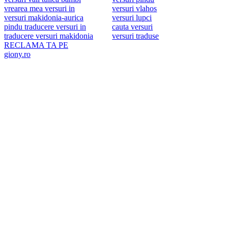
vrearea mea versuri in
versuri vlahos
versuri makidonia-aurica
versuri lupci
pindu traducere versuri in
cauta versuri
traducere versuri makidonia
versuri traduse
RECLAMA TA PE
giony.ro