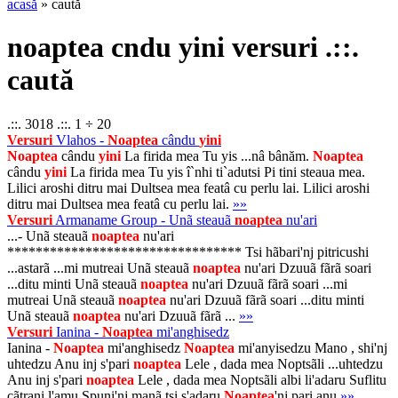
acasă
» caută
noaptea cndu yini versuri .::.
caută
.::. 3018 .::. 1 ÷ 20
Versuri
Vlahos -
Noaptea
cându
yini
Noaptea
cându
yini
La firida mea Tu yis ...nâ bânăm.
Noaptea
cându
yini
La firida mea Tu yis î`nhi ti`adutsi Pi tini steaua mea.
Lilici aroshi ditru mai Dultsea mea featâ cu perlu lai. Lilici aroshi
ditru mai Dultsea mea featâ cu perlu lai.
»»
Versuri
Armaname Group - Unã steauã
noaptea
nu'ari
...- Unã steauã
noaptea
nu'ari
********************************* Tsi hãbari'nj pitricushi
...astarã ...mi mutreai Unã steauã
noaptea
nu'ari Dzuuã fãrã soari
...ditu minti Unã steauã
noaptea
nu'ari Dzuuã fãrã soari ...mi
mutreai Unã steauã
noaptea
nu'ari Dzuuã fãrã soari ...ditu minti
Unã steauã
noaptea
nu'ari Dzuuã fãrã ...
»»
Versuri
Ianina -
Noaptea
mi'anghisedz
Ianina -
Noaptea
mi'anghisedz
Noaptea
mi'anyisedzu Mano , shi'nj
uhtedzu Anu inj s'pari
noaptea
Lele , dada mea Noptsãli ...uhtedzu
Anu inj s'pari
noaptea
Lele , dada mea Noptsãli albi li'adaru Suflitu
cãtrani l'amu Spuni'nj manã tsi s'adaru
Noaptea
'nj pari anu
»»