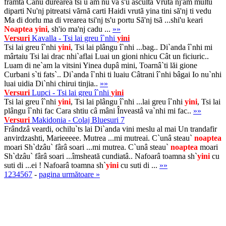
frãmtã Canu durearea tsi u am nu va s'u ascultã Vruta nj'am multu
diparti Nu'nj pitreatsi vãrnã carti Haidi vrutã yina tini sã'nj ti vedu
Ma di dorlu ma di vrearea tsi'nj ts'u portu Sã'nj tsã ...shi'u keari
Noaptea
yini
, sh'io ma'nj cadu ...
»»
Versuri
Kavalla - Tsi lai greu î`nhi
yini
Tsi lai greu î`nhi
yini
, Tsi lai plângu î`nhi ...bag.. Di`anda î`nhi mi
mârtaiu Tsi lai drac nhi`aflai Luai un gioni nhicu Cât un ficiuric..
Luam di ne`am la vitsini Yinea dupâ mini, Toarnâ`ti lăi gione
Curbani s`ti fats`.. Di`anda î`nhi ti luaiu Câtrani î`nhi bâgai Io nu`nhi
luai uidia Di`nhi chirui tinjia..
»»
Versuri
Lupci - Tsi lai greu î`nhi
yini
Tsi lai greu î`nhi
yini
, Tsi lai plângu î`nhi ...lai greu î`nhi
yini
, Tsi lai
plângu î`nhi fac Cara shtiu câ mâni Înveastâ va`nhi mi fac..
»»
Versuri
Makidonia - Colaj Bluesuri 7
Frândzâ veardi, ochilu`ts lai Di`anda vini meslu al mai Un trandafir
anvirdzashti, Marieeeee. Mutrea ...mi mutreai. C`unâ steau`
noaptea
moari Sh`dzâu` fârâ soari ...mi mutrea. C`unâ steau`
noaptea
moari
Sh`dzâu` fârâ soari ...îmsheată cundiatâ.. Nafoarâ toamna sh`
yini
cu
suti di ...ei ! Nafoarâ toamna sh`
yini
cu suti di ...
»»
1
2
3
4
5
6
7
-
pagina următoare »