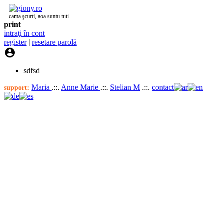
cama şcurti, aoa suntu tuti
print
intraţi în cont
register
|
resetare parolă

sdfsd
Maria
.::.
Anne Marie
.::.
Stelian M
.::.
contact
support: