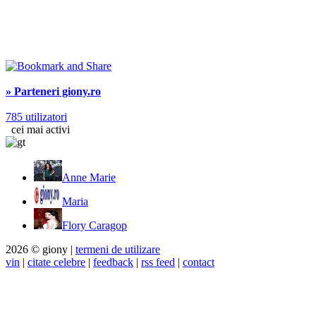
» Parteneri giony.ro
785 utilizatori
cei mai activi
Anne Marie
Maria
Flory Caragop
2026 © giony |
termeni de utilizare
vin
|
citate celebre
|
feedback
|
rss feed
|
contact