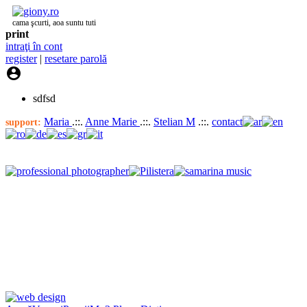
cama şcurti, aoa suntu tuti
print
intraţi în cont
register
|
resetare parolă

sdfsd
Maria
.::.
Anne Marie
.::.
Stelian M
.::.
contact
support: