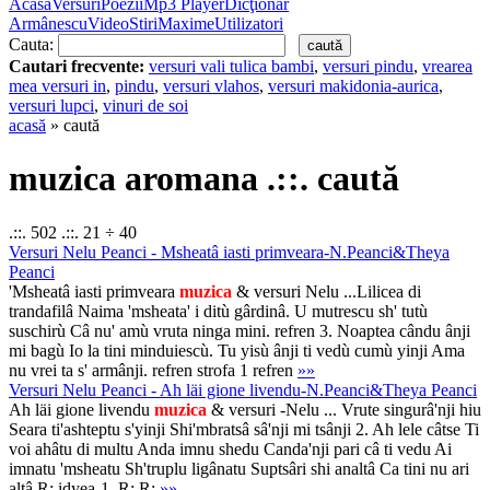
Acasă
Versuri
Poezii
Mp3 Player
Dicţionar
Armânescu
Video
Stiri
Maxime
Utilizatori
Cauta:
Cautari frecvente:
versuri vali tulica bambi
,
versuri pindu
,
vrearea
mea versuri in
,
pindu
,
versuri vlahos
,
versuri makidonia-aurica
,
versuri lupci
,
vinuri de soi
acasă
» caută
muzica aromana .::. caută
.::. 502 .::. 21 ÷ 40
Versuri Nelu Peanci - Msheatâ iasti primveara-N.Peanci&Theya
Peanci
'Msheatâ iasti primveara
muzica
& versuri Nelu ...Lilicea di
trandafilâ Naima 'msheata' i ditù gârdinâ. U mutrescu sh' tutù
suschirù Câ nu' amù vruta ninga mini. refren 3. Noaptea cându ânji
mi bagù Io la tini minduiescù. Tu yisù ânji ti vedù cumù yinji Ama
nu vrei ta s' armânji. refren strofa 1 refren
»»
Versuri Nelu Peanci - Ah läi gione livendu-N.Peanci&Theya Peanci
Ah läi gione livendu
muzica
& versuri -Nelu ... Vrute singurâ'nji hiu
Seara ti'ashteptu s'yinji Shi'mbratsâ sâ'nji mi tsânji 2. Ah lele câtse Ti
voi ahâtu di multu Anda imnu shedu Canda'nji pari câ ti vedu Ai
imnatu 'msheatu Sh'truplu ligânatu Suptsâri shi analtâ Ca tini nu ari
altâ R: idyea-1. R: R:
»»