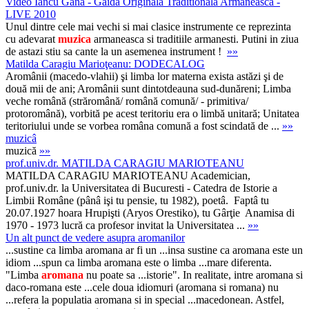
Video Iancu Gana - Gaida Originala Traditionala Armaneasca -
LIVE 2010
Unul dintre cele mai vechi si mai clasice instrumente ce reprezinta
cu adevarat
muzica
armaneasca si traditiile armanesti. Putini in ziua
de astazi stiu sa cante la un asemenea instrument !
»»
Matilda Caragiu Marioţeanu: DODECALOG
Aromânii (macedo-vlahii) şi limba lor materna exista astăzi şi de
două mii de ani; Aromânii sunt dintotdeauna sud-dunăreni; Limba
veche română (străromână/ română comună/ - primitiva/
protoromână), vorbită pe acest teritoriu era o limbă unitară; Unitatea
teritoriului unde se vorbea româna comună a fost scindată de ...
»»
muzicâ
muzică
»»
prof.univ.dr. MATILDA CARAGIU MARIOTEANU
MATILDA CARAGIU MARIOTEANU Academician,
prof.univ.dr. la Universitatea di Bucuresti - Catedra de Istorie a
Limbii Române (pânâ işi tu pensie, tu 1982), poetâ. Faptâ tu
20.07.1927 hoara Hrupişti (Aryos Orestiko), tu Gârţie Anamisa di
1970 - 1973 lucră ca profesor invitat la Universitatea ...
»»
Un alt punct de vedere asupra aromanilor
...sustine ca limba aromana ar fi un ...insa sustine ca aromana este un
idiom ...spun ca limba aromana este o limba ...mare diferenta.
"Limba
aromana
nu poate sa ...istorie". In realitate, intre aromana si
daco-romana este ...cele doua idiomuri (aromana si romana) nu
...refera la populatia aromana si in special ...macedonean. Astfel,