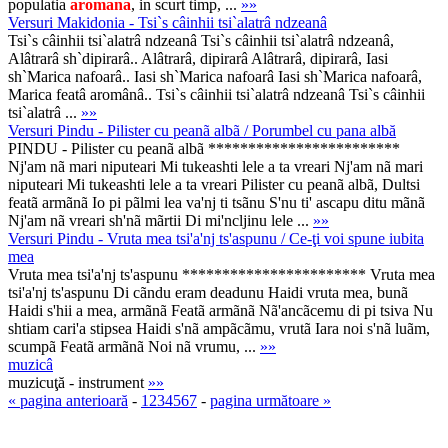
populatia
aromana
, in scurt timp, ...
»»
Versuri Makidonia - Tsi`s câinhii tsi`alatrâ ndzeanâ
Tsi`s câinhii tsi`alatrâ ndzeanâ Tsi`s câinhii tsi`alatrâ ndzeanâ,
Alâtrarâ sh`dipirarâ.. Alâtrarâ, dipirarâ Alâtrarâ, dipirarâ, Iasi
sh`Marica nafoarâ.. Iasi sh`Marica nafoarâ Iasi sh`Marica nafoarâ,
Marica featâ aromânâ.. Tsi`s câinhii tsi`alatrâ ndzeanâ Tsi`s câinhii
tsi`alatrâ ...
»»
Versuri Pindu - Pilister cu peanã albã / Porumbel cu pana albă
PINDU - Pilister cu peanã albã ************************
Nj'am nã mari niputeari Mi tukeashti lele a ta vreari Nj'am nã mari
niputeari Mi tukeashti lele a ta vreari Pilister cu peanã albã, Dultsi
featã armãnã Io pi pãlmi lea va'nj ti tsãnu S'nu ti' ascapu ditu mãnã
Nj'am nã vreari sh'nã mãrtii Di mi'ncljinu lele ...
»»
Versuri Pindu - Vruta mea tsi'a'nj ts'aspunu / Ce-ţi voi spune iubita
mea
Vruta mea tsi'a'nj ts'aspunu *********************** Vruta mea
tsi'a'nj ts'aspunu Di cãndu eram deadunu Haidi vruta mea, bunã
Haidi s'hii a mea, armãnã Featã armãnã Nã'ancãcemu di pi tsiva Nu
shtiam cari'a stipsea Haidi s'nã ampãcãmu, vrutã Iara noi s'nã luãm,
scumpã Featã armãnã Noi nã vrumu, ...
»»
muzicâ
muzicuţă - instrument
»»
« pagina anterioară
-
1
2
3
4
5
6
7
-
pagina următoare »