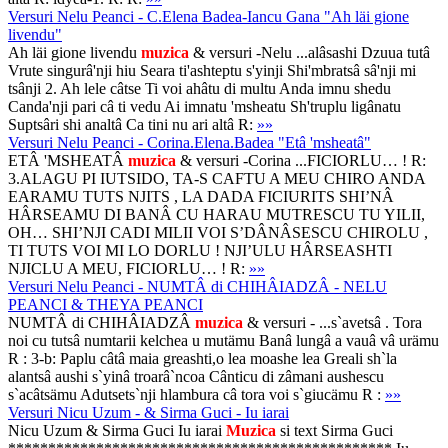
Versuri Nelu Peanci - C.Elena Badea-Iancu Gana "Ah läi gione
livendu"
Ah läi gione livendu
muzica
& versuri -Nelu ...alâsashi Dzuua tutâ
Vrute singurâ'nji hiu Seara ti'ashteptu s'yinji Shi'mbratsâ sâ'nji mi
tsânji 2. Ah lele câtse Ti voi ahâtu di multu Anda imnu shedu
Canda'nji pari câ ti vedu Ai imnatu 'msheatu Sh'truplu ligânatu
Suptsâri shi analtâ Ca tini nu ari altâ R:
»»
Versuri Nelu Peanci - Corina.Elena.Badea "Etâ 'msheatâ"
ETÂ 'MSHEATÂ
muzica
& versuri -Corina ...FICIORLU… ! R:
3.ALAGU PI IUTSIDO, TA-S CAFTU A MEU CHIRO ANDA
EARAMU TUTS NJITS , LA DADA FICIURITS SHI’NÂ
HÂRSEAMU DI BANÂ CU HARAU MUTRESCU TU YILII,
OH… SHI’NJI CADI MILII VOI S’DÂNÂSESCU CHIROLU ,
TI TUTS VOI MI LO DORLU ! NJI’ULU HÂRSEASHTI
NJICLU A MEU, FICIORLU… ! R:
»»
Versuri Nelu Peanci - NUMTÂ di CHIHÂIADZÂ - NELU
PEANCI & THEYA PEANCI
NUMTÂ di CHIHÂIADZÂ
muzica
& versuri - ...s`avetsâ . Tora
noi cu tutsâ numtarii kelchea u mutämu Banâ lungâ a vauâ vâ urämu
R : 3-b: Paplu câtâ maia greashti,o lea moashe lea Greali sh`la
alantsâ aushi s`yinâ troarâ`ncoa Cânticu di zâmani aushescu
s`acâtsämu Adutsets`nji hlambura câ tora voi s`giucämu R :
»»
Versuri Nicu Uzum - & Sirma Guci - Iu iarai
Nicu Uzum & Sirma Guci Iu iarai
Muzica
si text Sirma Guci