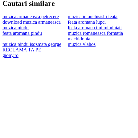
Cautari similare
muzica armaneasca petrecere
muzica iu anchisishi feata
download muzica armaneasca
feata aromana lupci
muzica pindu
feata aromana tini minduiati
feata aromana pindu
muzica romaneasca formatia
machidonia
muzica pindu isozmata george
muzica vlahos
RECLAMA TA PE
giony.ro