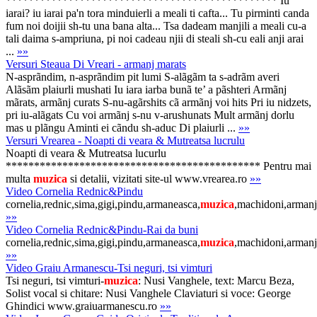
************************************************ Iu
iarai? iu iarai pa'n tora minduierli a meali ti cafta... Tu pirminti canda
fum noi doijii sh-tu una bana alta... Tsa dadeam manjili a meali cu-a
tali daima s-ampriuna, pi noi cadeau njii di steali sh-cu eali anji arai
...
»»
Versuri Steaua Di Vreari - armanj marats
N-asprãndim, n-asprãndim pit lumi S-alãgãm ta s-adrãm averi
Alãsãm plaiurli mushati Iu iara iarba bunã te’ a pãshteri Armãnj
mãrats, armãnj curats S-nu-agãrshits cã armãnj voi hits Pri iu nidzets,
pri iu-alãgats Cu voi armãnj s-nu v-arushunats Mult armãnj dorlu
mas u plãngu Aminti ei cãndu sh-aduc Di plaiurli ...
»»
Versuri Vrearea - Noapti di veara & Mutreatsa lucrulu
Noapti di veara & Mutreatsa lucurlu
********************************************* Pentru mai
multa
muzica
si detalii, vizitati site-ul www.vrearea.ro
»»
Video Cornelia Rednic&Pindu
cornelia,rednic,sima,gigi,pindu,armaneasca,
muzica
,machidoni,arman
»»
Video Cornelia Rednic&Pindu-Rai da buni
cornelia,rednic,sima,gigi,pindu,armaneasca,
muzica
,machidoni,arma
»»
Video Graiu Armanescu-Tsi neguri, tsi vimturi
Tsi neguri, tsi vimturi-
muzica
: Nusi Vanghele, text: Marcu Beza,
Solist vocal si chitare: Nusi Vanghele Claviaturi si voce: George
Ghindici www.graiuarmanescu.ro
»»