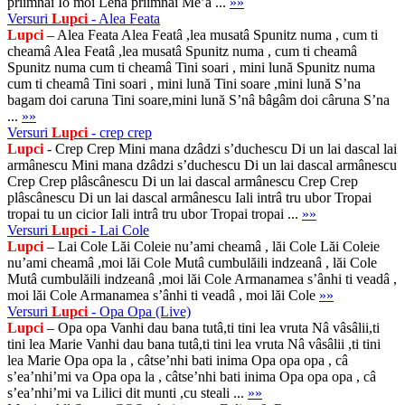
priimnai Io moi Lenă priimnai Me’a ...
»»
Versuri
Lupci
- Alea Feata
Lupci
– Alea Feata Alea Featâ ,lea musatâ Spunitz numa , cum ti
cheamâ Alea Featâ ,lea musatâ Spunitz numa , cum ti cheamâ
Spunitz numa cum ti cheamâ Tini soari , mini lună Spunitz numa
cum ti cheamâ Tini soari , mini lună Tini soare ,mini lună S’na
bagam doi caruna Tini soare,mini lună S’nâ bâgâm doi câruna S’na
...
»»
Versuri
Lupci
- crep crep
Lupci
- Crep Crep Mini mana dzâdzi s’duchescu Di un lai dascal lai
armânescu Mini mana dzâdzi s’duchescu Di un lai dascal armânescu
Crep Crep plâscânescu Di un lai dascal armânescu Crep Crep
plâscânescu Di un lai dascal armânescu Iali intrâ tru ubor Tropai
tropai tu un cicior Iali intrâ tru ubor Tropai tropai ...
»»
Versuri
Lupci
- Lai Cole
Lupci
– Lai Cole Lăi Coleie nu’ami cheamâ , lăi Cole Lăi Coleie
nu’ami cheamâ ,moi lăi Cole Mutâ cumbulăili indzeanâ , lăi Cole
Mutâ cumbulăili indzeanâ ,moi lăi Cole Armanamea s’ânhi ti veadâ ,
moi lăi Cole Armanamea s’ânhi ti veadâ , moi lăi Cole
»»
Versuri
Lupci
- Opa Opa (Live)
Lupci
– Opa opa Vanhi dau bana tutâ,ti tini lea vruta Nâ vâsâlii,ti
tini lea Marie Vanhi dau bana tutâ,ti tini lea vruta Nâ vâsâlii ,ti tini
lea Marie Opa opa la , câtse’nhi bati inima Opa opa opa , câ
s’ea’nhi’mi va Opa opa la , câtse’nhi bati inima Opa opa opa , câ
s’ea’nhi’mi va Lilici dit munti ,cu steali ...
»»