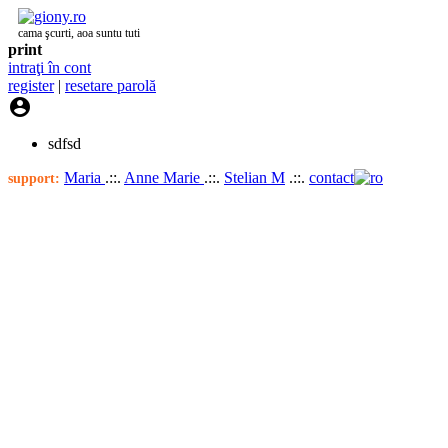
cama şcurti, aoa suntu tuti
print
intraţi în cont
register
|
resetare parolă

sdfsd
Maria
.::.
Anne Marie
.::.
Stelian M
.::.
contact
support: