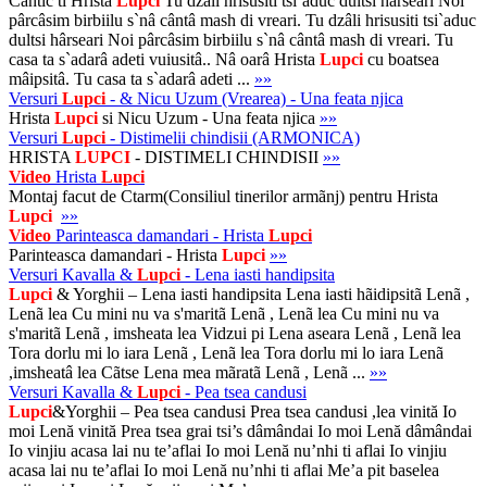
Cantic ti Hrista
Lupci
Tu dzâli hrisusiti tsi`aduc dultsi hârseari Noi
pârcâsim birbiilu s`nâ cântâ mash di vreari. Tu dzâli hrisusiti tsi`aduc
dultsi hârseari Noi pârcâsim birbiilu s`nâ cântâ mash di vreari. Tu
casa ta s`adarâ adeti vuiusitâ.. Nâ oarâ Hrista
Lupci
cu boatsea
mâipsitâ. Tu casa ta s`adarâ adeti ...
»»
Versuri
Lupci
- & Nicu Uzum (Vrearea) - Una feata njica
Hrista
Lupci
si Nicu Uzum - Una feata njica
»»
Versuri
Lupci
- Distimelii chindisii (ARMONICA)
HRISTA
LUPCI
- DISTIMELI CHINDISII
»»
Video
Hrista
Lupci
Montaj facut de Ctarm(Consiliul tinerilor armãnj) pentru Hrista
Lupci
»»
Video
Parinteasca damandari - Hrista
Lupci
Parinteasca damandari - Hrista
Lupci
»»
Versuri Kavalla &
Lupci
- Lena iasti handipsita
Lupci
& Yorghii – Lena iasti handipsita Lena iasti hãidipsitã Lenã ,
Lenã lea Cu mini nu va s'maritã Lenã , Lenã lea Cu mini nu va
s'maritã Lenã , imsheata lea Vidzui pi Lena aseara Lenã , Lenã lea
Tora dorlu mi lo iara Lenã , Lenã lea Tora dorlu mi lo iara Lenã
,imsheatâ lea Cãtse Lena mea mãratã Lenã , Lenã ...
»»
Versuri Kavalla &
Lupci
- Pea tsea candusi
Lupci
&Yorghii – Pea tsea candusi Prea tsea candusi ,lea vinită Io
moi Lenă vinită Prea tsea grai tsi’s dâmândai Io moi Lenă dâmândai
Io vinjiu acasa lai nu te’aflai Io moi Lenă nu’nhi ti aflai Io vinjiu
acasa lai nu te’aflai Io moi Lenă nu’nhi ti aflai Me’a pit baselea