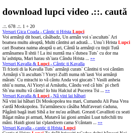
download lupci video .::. caută
.::. 678 .::. 1 ÷ 20
Versuri Gica Coada - Cântic ti Hrista
Lupci
Voi armânji dit hoari, câsâbadz, Un armân voi s`ascultats` Ari
boatsea multu aleaptâ, Multi cântitsi ari adratâ… Unu`i Hrista
Lupci
cari Boatsea naima aleaptâ u ari, Cântâ la armânji cu tinjii Tutâ
armânamea îl shtii ! La itsi numtâ ma s`dutsea Tuts` cu dor ma
lu`ashtipta, Mari harau sh`iara Cându Hrista ...
»»
Versuri Kavalla &
Lupci
- Cântic ti Kavalla
Ti fciorii di la Kavalla Tuts` armânji curats` Cântitsi ti voi cântăm
Armânji s`li ascultats`! Yioryi Zulfi numa nh`iasti Voi armânji
mârats` Cu mirachi io vâ cântu Anda voi giucats`! Vasili anheia
nhii`u numa, Al Yioryi al Arnăutlu, Cându ved câ hits` pi chefi
Sh`ma multu vâ cântu! Io hiu Halciul al Pucerea Tsi ...
»»
Versuri Kavalla &
Lupci
- Nâ vini lai hâbari
Nâ vini lai hâbari Di Moskopolea tea mari, Cumandu Ali Pasa Vrea
s'ardâ Moskopolea. Tu'armânescu câsâba Mult'aveari s'aduna,
Pâgânii bagâ inati Sibâ a lor nu'au arâhati. Greasti Cavallioti cu seati
Bâgat mâna pi armati, Mutatvâ lai gioni armâni Luat tufechili tru
mâni. Haidi gioni lai s'plandzem cama S'cântam ...
»»
Versuri Kavalla - cantic ti Hrista
Lupci