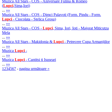
Muzica All Stars - COS - Aniversare Fulina & Romeo
(
Lupci
,Sima,Iori)
...
»»
Muzica All Stars - COS - Dimci Palavoti (Form. Pindu - Form.
Lupci
- Ciocolata - Stelica Grosu)
...
»»
Muzica All Stars - COS -
Lupci
, Sima, Iori, Ioti - Majorat Miticutza
Mela
...
»»
Muzica All Stars - Makidonia &
Lupci
- Petrecere Cupa Armanjiilor
...
»»
Muzica
Lupci
-
...
»»
Muzica
Lupci
- Cantitsi ti Isuseari
...
»»
1
2
3
4
5
6
7
-
pagina următoare »