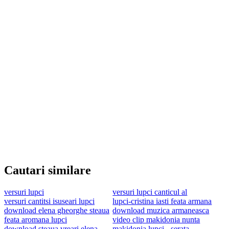
Cautari similare
versuri lupci
versuri lupci canticul al
versuri cantitsi isuseari lupci
lupci-cristina iasti feata armana
download elena gheorghe steaua
download muzica armaneasca
feata aromana lupci
video clip makidonia nunta
download steaua vreari elena
makidonia lupci - serata