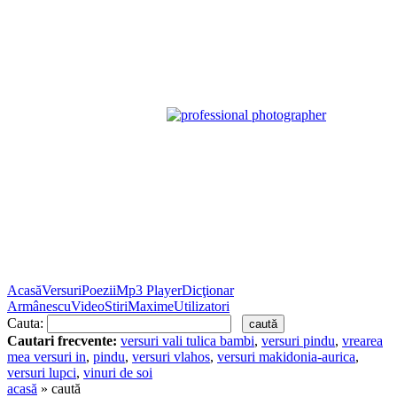
Acasă
Versuri
Poezii
Mp3 Player
Dicţionar
Armânescu
Video
Stiri
Maxime
Utilizatori
Cauta:
Cautari frecvente:
versuri vali tulica bambi
,
versuri pindu
,
vrearea
mea versuri in
,
pindu
,
versuri vlahos
,
versuri makidonia-aurica
,
versuri lupci
,
vinuri de soi
acasă
» caută