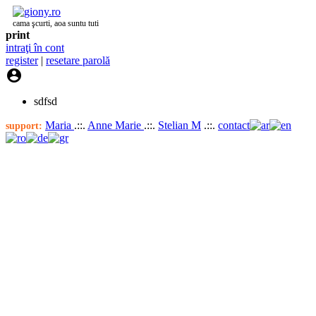
cama şcurti, aoa suntu tuti
print
intraţi în cont
register
|
resetare parolă

sdfsd
Maria
.::.
Anne Marie
.::.
Stelian M
.::.
contact
support: