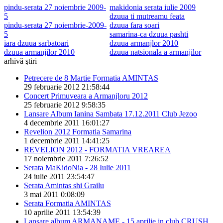
pindu-serata 27 noiembrie 2009-
makidonia serata iulie 2009
5
dzuua ti mutreamu feata
pindu-serata 27 noiembrie-2009-
dzuua fara soari
5
samarina-ca dzuua pashti
iara dzuua sarbatoari
dzuua armanjlor 2010
dzuua armanjilor 2010
dzuua natsionala a armanjilor
arhivă ştiri
Petrecere de 8 Martie Formatia AMINTAS
29 februarie 2012 21:58:44
Concert Primuveara a Armanjloru 2012
25 februarie 2012 9:58:35
Lansare Album Ianina Sambata 17.12.2011 Club Jezoo
4 decembrie 2011 16:01:27
Revelion 2012 Formatia Samarina
1 decembrie 2011 14:41:25
REVELION 2012 - FORMATIA VREAREA
17 noiembrie 2011 7:26:52
Serata MaKidoNia - 28 Iulie 2011
24 iulie 2011 23:54:47
Serata Amintas shi Grailu
3 mai 2011 0:08:09
Serata Formatia AMINTAS
10 aprilie 2011 13:54:39
Lansare album ARMANAME - 15 aprilie in club CRUSH