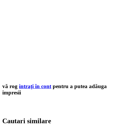
vă rog
intraţi în cont
pentru a putea adăuga
impresii
Cautari similare