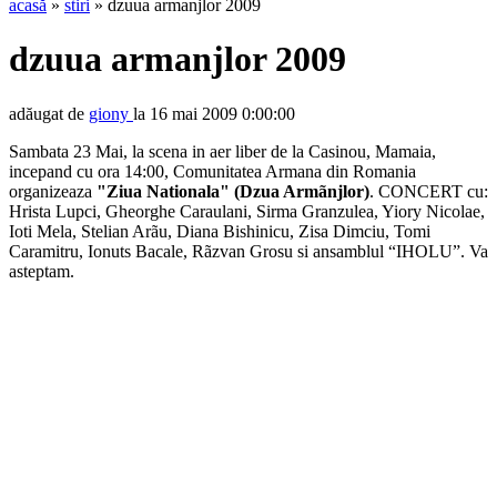
acasă
»
stiri
» dzuua armanjlor 2009
dzuua armanjlor 2009
adăugat de
giony
la 16 mai 2009 0:00:00
Sambata 23 Mai, la scena in aer liber de la Casinou, Mamaia,
incepand cu ora 14:00, Comunitatea Armana din Romania
organizeaza
"Ziua Nationala" (Dzua Armãnjlor)
. CONCERT cu:
Hrista Lupci, Gheorghe Caraulani, Sirma Granzulea, Yiory Nicolae,
Ioti Mela, Stelian Arãu, Diana Bishinicu, Zisa Dimciu, Tomi
Caramitru, Ionuts Bacale, Rãzvan Grosu si ansamblul “IHOLU”. Va
asteptam.