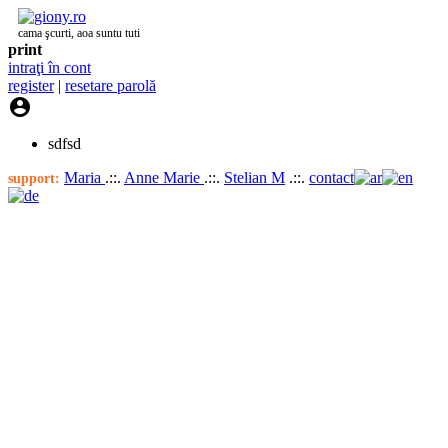
cama şcurti, aoa suntu tuti
print
intraţi în cont
register
|
resetare parolă

sdfsd
Maria
.::.
Anne Marie
.::.
Stelian M
.::.
contact
support: