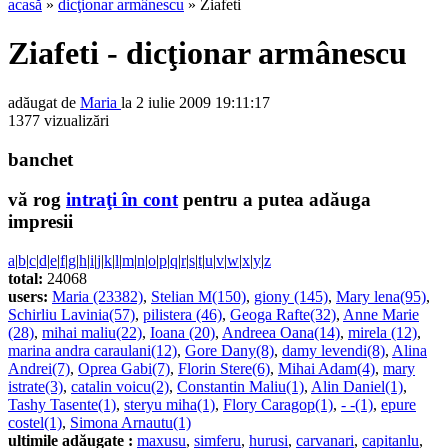
acasă
»
dicţionar armânescu
» Ziafeti
Ziafeti - dicţionar armânescu
adăugat de
Maria
la 2 iulie 2009 19:11:17
1377 vizualizări
banchet
vă rog
intraţi în cont
pentru a putea adăuga
impresii
a
|
b
|
c
|
d
|
e
|
f
|
g
|
h
|
i
|
j
|
k
|
l
|
m
|
n
|
o
|
p
|
q
|
r
|
s
|
t
|
u
|
v
|
w
|
x
|
y
|
z
total:
24068
users:
Maria (23382)
,
Stelian M(150)
,
giony (145)
,
Mary lena(95)
,
Schirliu Lavinia(57)
,
pilistera (46)
,
Geoga Rafte(32)
,
Anne Marie
(28)
,
mihai maliu(22)
,
Ioana (20)
,
Andreea Oana(14)
,
mirela (12)
,
marina andra caraulani(12)
,
Gore Dany(8)
,
damy levendi(8)
,
Alina
Andrei(7)
,
Oprea Gabi(7)
,
Florin Stere(6)
,
Mihai Adam(4)
,
mary
istrate(3)
,
catalin voicu(2)
,
Constantin Maliu(1)
,
Alin Daniel(1)
,
Tashy Tasente(1)
,
steryu miha(1)
,
Flory Caragop(1)
,
- -(1)
,
epure
costel(1)
,
Simona Arnautu(1)
ultimile adăugate :
maxusu
,
simferu
,
hurusi
,
carvanari
,
capitanlu
,