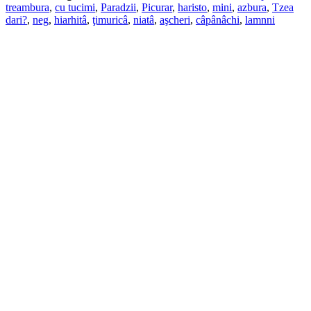
treambura
,
cu tucimi
,
Paradzii
,
Picurar
,
haristo
,
mini
,
azbura
,
Tzea
dari?
,
neg
,
hiarhitâ
,
ţimuricâ
,
niatâ
,
aşcheri
,
câpânâchi
,
lamnni