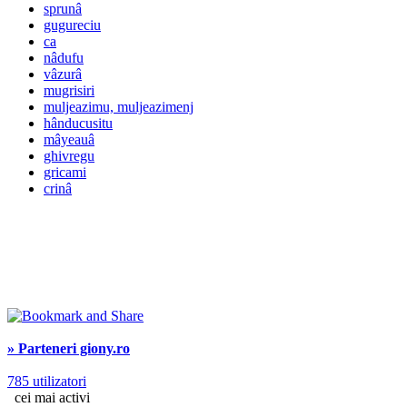
sprunâ
gugureciu
ca
nâdufu
vâzurâ
mugrisiri
muljeazimu, muljeazimenj
hânducusitu
mâyeauâ
ghivregu
gricami
crinâ
» Parteneri giony.ro
785 utilizatori
cei mai activi