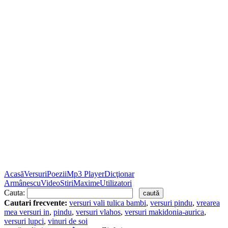
Acasă
Versuri
Poezii
Mp3 Player
Dicţionar
Armânescu
Video
Stiri
Maxime
Utilizatori
Cauta:
Cautari frecvente:
versuri vali tulica bambi
,
versuri pindu
,
vrearea
mea versuri in
,
pindu
,
versuri vlahos
,
versuri makidonia-aurica
,
versuri lupci
,
vinuri de soi