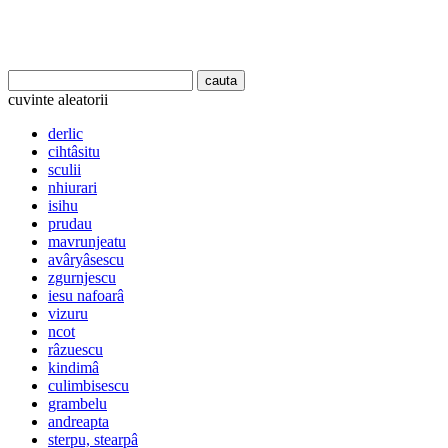
cuvinte aleatorii
derlic
cihtâsitu
sculii
nhiurari
isihu
prudau
mavrunjeatu
avâryâsescu
zgurnjescu
iesu nafoarâ
vizuru
ncot
râzuescu
kindimâ
culimbisescu
grambelu
andreapta
sterpu, stearpâ