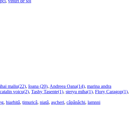
upci
,
vinuri de soi
ihai maliu(22)
,
Ioana (20)
,
Andreea Oana(14)
,
marina andra
catalin voicu(2)
,
Tashy Tasente(1)
,
steryu miha(1)
,
Flory Caragop(1)
,
eg
,
hiarhitâ
,
ţimuricâ
,
niatâ
,
aşcheri
,
câpânâchi
,
lamnni