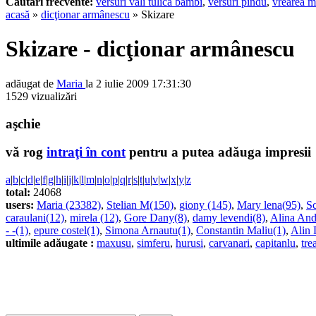
Cautari frecvente:
versuri vali tulica bambi
,
versuri pindu
,
vrearea m
acasă
»
dicţionar armânescu
» Skizare
Skizare - dicţionar armânescu
adăugat de
Maria
la 2 iulie 2009 17:31:30
1529 vizualizări
aşchie
vă rog
intraţi în cont
pentru a putea adăuga impresii
a
|
b
|
c
|
d
|
e
|
f
|
g
|
h
|
i
|
j
|
k
|
l
|
m
|
n
|
o
|
p
|
q
|
r
|
s
|
t
|
u
|
v
|
w
|
x
|
y
|
z
total:
24068
users:
Maria (23382)
,
Stelian M(150)
,
giony (145)
,
Mary lena(95)
,
Sc
caraulani(12)
,
mirela (12)
,
Gore Dany(8)
,
damy levendi(8)
,
Alina And
- -(1)
,
epure costel(1)
,
Simona Arnautu(1)
,
Constantin Maliu(1)
,
Alin 
ultimile adăugate :
maxusu
,
simferu
,
hurusi
,
carvanari
,
capitanlu
,
tre