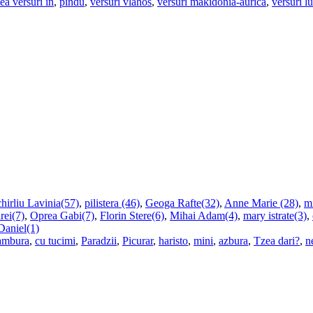
ea versuri in
,
pindu
,
versuri vlahos
,
versuri makidonia-aurica
,
versuri l
hirliu Lavinia(57)
,
pilistera (46)
,
Geoga Rafte(32)
,
Anne Marie (28)
,
m
rei(7)
,
Oprea Gabi(7)
,
Florin Stere(6)
,
Mihai Adam(4)
,
mary istrate(3)
,
Daniel(1)
ambura
,
cu tucimi
,
Paradzii
,
Picurar
,
haristo
,
mini
,
azbura
,
Tzea dari?
,
n