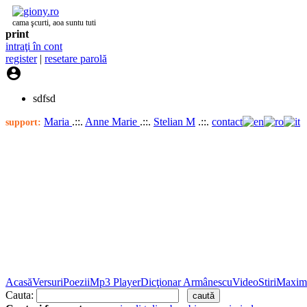
cama şcurti, aoa suntu tuti
print
intraţi în cont
register
|
resetare parolă

sdfsd
Maria
.::.
Anne Marie
.::.
Stelian M
.::.
contact
support:
Acasă
Versuri
Poezii
Mp3 Player
Dicţionar Armânescu
Video
Stiri
Maxim
Cauta: