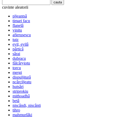
cuvinte aleatorii
pljeantsâ
timari facu
flanelâ
vinitu
afierusescu
tutz
evil, evilâ
pârticâ
sârai
dubracu
fâlcâryiotu
torcu
mergi
dispuljiturâ
ncârciljeatu
hutsâri
striprokiu
mithoadhâ
betâ
niscândi, niscânti
tihro
mahmurlâki