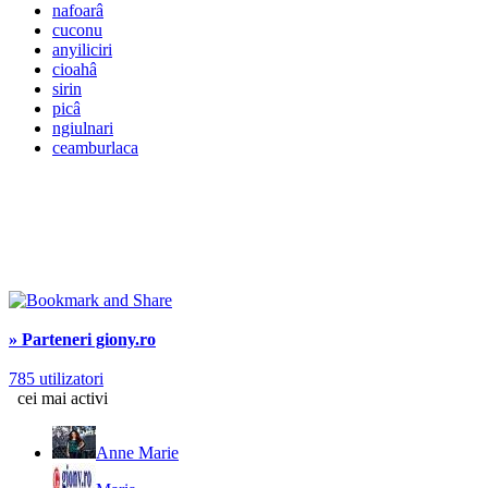
nafoarâ
cuconu
anyiliciri
cioahâ
sirin
picâ
ngiulnari
ceamburlaca
» Parteneri giony.ro
785 utilizatori
cei mai activi
Anne Marie