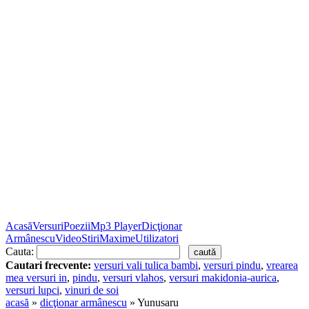
Acasă
Versuri
Poezii
Mp3 Player
Dicţionar
Armânescu
Video
Stiri
Maxime
Utilizatori
Cauta:
Cautari frecvente:
versuri vali tulica bambi
,
versuri pindu
,
vrearea
mea versuri in
,
pindu
,
versuri vlahos
,
versuri makidonia-aurica
,
versuri lupci
,
vinuri de soi
acasă
»
dicţionar armânescu
» Yunusaru