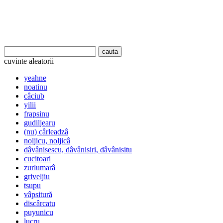
cuvinte aleatorii
yeahne
noatinu
câciub
yilii
frapsinu
gudiljearu
(nu) cârleadzâ
noljicu, noljicâ
dâvânisescu, dâvânisiri, dâvânisitu
cucitoari
zurlumarâ
griveljiu
tsupu
vâpsitură
discârcatu
puyunicu
lucru