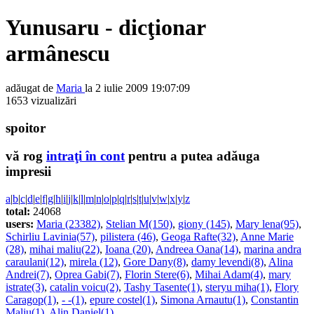
Yunusaru - dicţionar
armânescu
adăugat de
Maria
la 2 iulie 2009 19:07:09
1653 vizualizări
spoitor
vă rog
intraţi în cont
pentru a putea adăuga
impresii
a
|
b
|
c
|
d
|
e
|
f
|
g
|
h
|
i
|
j
|
k
|
l
|
m
|
n
|
o
|
p
|
q
|
r
|
s
|
t
|
u
|
v
|
w
|
x
|
y
|
z
total:
24068
users:
Maria (23382)
,
Stelian M(150)
,
giony (145)
,
Mary lena(95)
,
Schirliu Lavinia(57)
,
pilistera (46)
,
Geoga Rafte(32)
,
Anne Marie
(28)
,
mihai maliu(22)
,
Ioana (20)
,
Andreea Oana(14)
,
marina andra
caraulani(12)
,
mirela (12)
,
Gore Dany(8)
,
damy levendi(8)
,
Alina
Andrei(7)
,
Oprea Gabi(7)
,
Florin Stere(6)
,
Mihai Adam(4)
,
mary
istrate(3)
,
catalin voicu(2)
,
Tashy Tasente(1)
,
steryu miha(1)
,
Flory
Caragop(1)
,
- -(1)
,
epure costel(1)
,
Simona Arnautu(1)
,
Constantin
Maliu(1)
,
Alin Daniel(1)