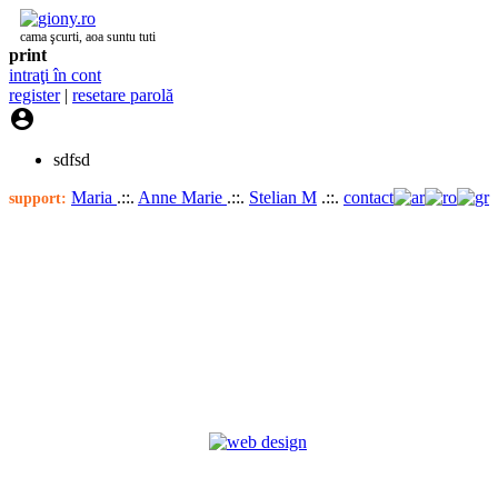
cama şcurti, aoa suntu tuti
print
intraţi în cont
register
|
resetare parolă

sdfsd
Maria
.::.
Anne Marie
.::.
Stelian M
.::.
contact
support: