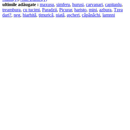
ultimile adăugate :
maxusu
,
simferu
,
hurusi
,
carvanari
,
capitanlu
,
treambura
,
cu tucimi
,
Paradzii
,
Picurar
,
haristo
,
mini
,
azbura
,
Tzea
dari?
,
neg
,
hiarhitâ
,
ţimuricâ
,
niatâ
,
aşcheri
,
câpânâchi
,
lamnni