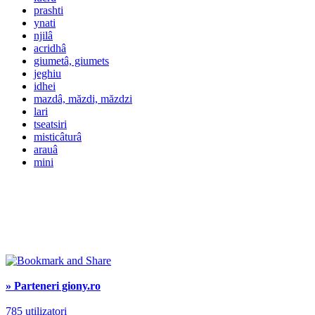
prashti
ynati
njilâ
acridhâ
giumetâ, giumets
jeghiu
idhei
mazdâ, măzdi, măzdzi
lari
tseatsiri
misticâturâ
arauâ
mini
» Parteneri giony.ro
785 utilizatori