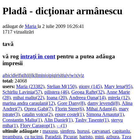
Pladâ - dicţionar armânescu
adăugat de
Maria
la 2 iulie 2009 16:26:41
1717 vizualizări
tavă
vă rog
intraţi în cont
pentru a putea adăuga
impresii
a
|
b
|
c
|
d
|
e
|
f
|
g
|
h
|
i
|
j
|
k
|
l
|
m
|
n
|
o
|
p
|
q
|
r
|
s
|
t
|
u
|
v
|
w
|
x
|
y
|
z
total:
24068
users:
Maria (23382)
,
Stelian M(150)
,
giony (145)
,
Mary lena(95)
,
Schirliu Lavinia(57)
,
pilistera (46)
,
Geoga Rafte(32)
,
Anne Marie
(28)
,
mihai maliu(22)
,
Ioana (20)
,
Andreea Oana(14)
,
mirela (12)
,
marina andra caraulani(12)
,
Gore Dany(8)
,
damy levendi(8)
,
Alina
Andrei(7)
,
Oprea Gabi(7)
,
Florin Stere(6)
,
Mihai Adam(4)
,
mary
istrate(3)
,
catalin voicu(2)
,
epure costel(1)
,
Simona Arnautu(1)
,
Constantin Maliu(1)
,
Alin Daniel(1)
,
Tashy Tasente(1)
,
steryu
miha(1)
,
Flory Caragop(1)
,
- -(1)
ultimile adăugate :
maxusu
,
simferu
,
hurusi
,
carvanari
,
capitanlu
,
treambura
,
cu tucimi
,
Paradzii
,
Picurar
,
haristo
,
mini
,
azbura
,
Tzea