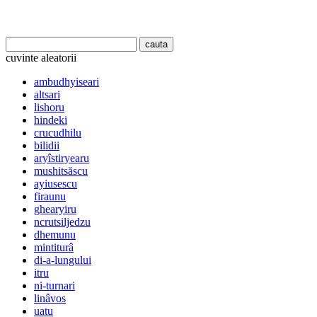
cuvinte aleatorii
ambudhyiseari
altsari
lishoru
hindeki
crucudhilu
bilidii
aryîstiryearu
mushitsăscu
ayiusescu
firaunu
ghearyiru
ncrutsiljedzu
dhemunu
mintiturâ
di-a-lungului
itru
ni-turnari
linâvos
uatu