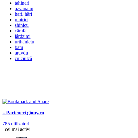
tahinari
azvanalui
hari, hări
mutriri
shinicu
cârafâ
lârdzimi
urthânictu
batu
aravdu
ciuciulcâ
» Parteneri giony.ro
785 utilizatori
cei mai activi