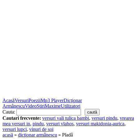
Acasă
Versuri
Poezii
Mp3 Player
Dicţionar
Armânescu
Video
Stiri
Maxime
Utilizatori
Cauta:
Cautari frecvente:
versuri vali tulica bambi
,
versuri pindu
,
vrearea
mea versuri in
,
pindu
,
versuri vlahos
,
versuri makidonia-aurica
,
versuri lupci
,
vinuri de soi
acasă
»
dicţionar armânescu
» Pladâ