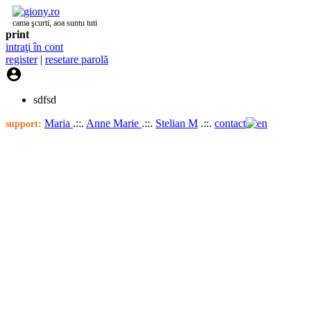
cama şcurti, aoa suntu tuti
print
intraţi în cont
register
|
resetare parolă

sdfsd
Maria
.::.
Anne Marie
.::.
Stelian M
.::.
contact
support: