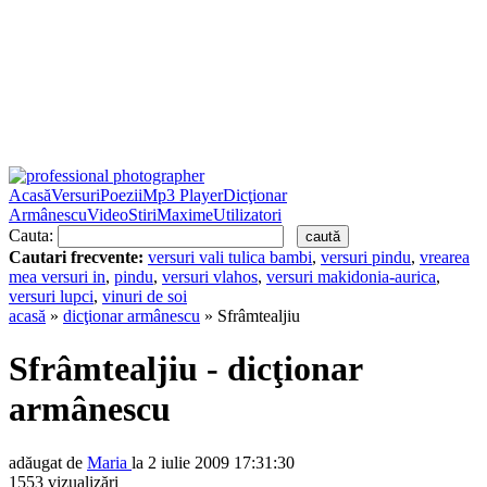
Acasă
Versuri
Poezii
Mp3 Player
Dicţionar
Armânescu
Video
Stiri
Maxime
Utilizatori
Cauta:
Cautari frecvente:
versuri vali tulica bambi
,
versuri pindu
,
vrearea
mea versuri in
,
pindu
,
versuri vlahos
,
versuri makidonia-aurica
,
versuri lupci
,
vinuri de soi
acasă
»
dicţionar armânescu
» Sfrâmtealjiu
Sfrâmtealjiu - dicţionar
armânescu
adăugat de
Maria
la 2 iulie 2009 17:31:30
1553 vizualizări