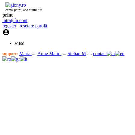
cama şcurti, aoa suntu tuti
print
intraţi în cont
register
|
resetare parolă

sdfsd
Maria
.::.
Anne Marie
.::.
Stelian M
.::.
contact
support: