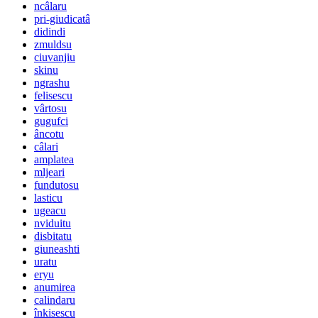
ncâlaru
pri-giudicatâ
didindi
zmuldsu
ciuvanjiu
skinu
ngrashu
felisescu
vârtosu
gugufci
âncotu
câlari
amplatea
mljeari
fundutosu
lasticu
ugeacu
nviduitu
disbitatu
giuneashti
uratu
eryu
anumirea
calindaru
înkisescu