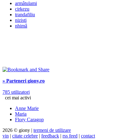
armâtulami
cirkezu
trandafiliu
nizisti
nhimâ
» Parteneri giony.ro
785 utilizatori
cei mai activi
Anne Marie
Maria
Flory Caragop
2026 © giony |
termeni de utilizare
vin
|
citate celebre
|
feedback
|
rss feed
|
contact