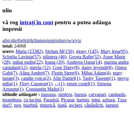
uliu
vă rog
intraţi în cont
pentru a putea adăuga
impresii
a
|
b
|
c
|
d
|
e
|
f
|
g
|
h
|
i
|
j
|
k
|
l
|
m
|
n
|
o
|
p
|
q
|
r
|
s
|
t
|
u
|
v
|
w
|
x
|
y
|
z
total:
24068
users:
Maria (23382)
,
Stelian M(150)
,
giony (145)
,
Mary lena(95)
,
Schirliu Lavinia(57)
,
pilistera (46)
,
Geoga Rafte(32)
,
Anne Marie
(28)
,
mihai maliu(22)
,
Ioana (20)
,
Andreea Oana(14)
,
marina andra
caraulani(12)
,
mirela (12)
,
Gore Dany(8)
,
damy levendi(8)
,
Oprea
Gabi(7)
,
Alina Andrei(7)
,
Florin Stere(6)
,
Mihai Adam(4)
,
mary
istrate(3)
,
catalin voicu(2)
,
Alin Daniel(1)
,
Tashy Tasente(1)
,
steryu
miha(1)
,
Flory Caragop(1)
,
- -(1)
,
epure costel(1)
,
Simona
Arnautu(1)
,
Constantin Maliu(1)
ultimile adăugate :
maxusu
,
simferu
,
hurusi
,
carvanari
,
capitanlu
,
treambura
,
cu tucimi
,
Paradzii
,
Picurar
,
haristo
,
mini
,
azbura
,
Tzea
dari?
,
neg
,
hiarhitâ
,
ţimuricâ
,
niatâ
,
aşcheri
,
câpânâchi
,
lamnni