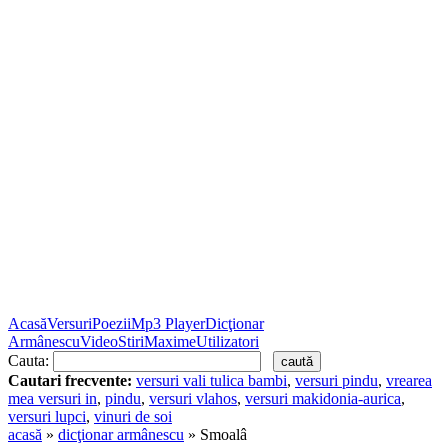
Acasă
Versuri
Poezii
Mp3 Player
Dicţionar
Armânescu
Video
Stiri
Maxime
Utilizatori
Cauta:
Cautari frecvente:
versuri vali tulica bambi
,
versuri pindu
,
vrearea
mea versuri in
,
pindu
,
versuri vlahos
,
versuri makidonia-aurica
,
versuri lupci
,
vinuri de soi
acasă
»
dicţionar armânescu
» Smoalâ