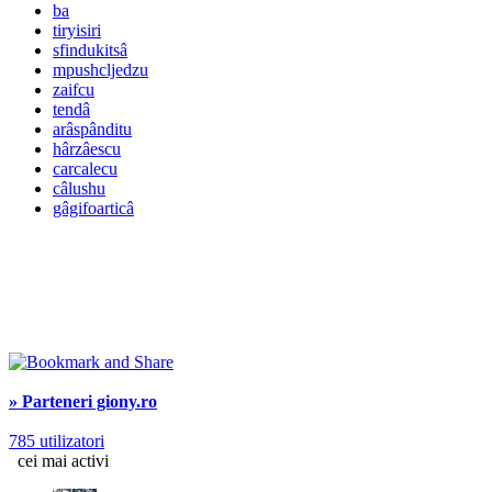
ba
tiryisiri
sfindukitsâ
mpushcljedzu
zaifcu
tendâ
arâspânditu
hârzâescu
carcalecu
câlushu
gâgifoarticâ
» Parteneri giony.ro
785 utilizatori
cei mai activi