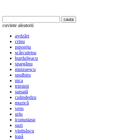
cuvinte aleatorii
avdzâri
crinu
piponjiu
scârculetsu
burduljeacu
spargânu
mpizuescu
spulbiru
nica
triminii
sutsatâ
culindedzu
muzicâ
veru
urlu
icunustasu
suzi
vinitsăscu
topâ