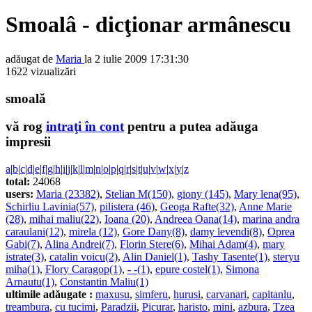
Smoalâ - dicţionar armânescu
adăugat de
Maria
la 2 iulie 2009 17:31:30
1622 vizualizări
smoală
vă rog
intraţi în cont
pentru a putea adăuga
impresii
a
|
b
|
c
|
d
|
e
|
f
|
g
|
h
|
i
|
j
|
k
|
l
|
m
|
n
|
o
|
p
|
q
|
r
|
s
|
t
|
u
|
v
|
w
|
x
|
y
|
z
total:
24068
users:
Maria (23382)
,
Stelian M(150)
,
giony (145)
,
Mary lena(95)
,
Schirliu Lavinia(57)
,
pilistera (46)
,
Geoga Rafte(32)
,
Anne Marie
(28)
,
mihai maliu(22)
,
Ioana (20)
,
Andreea Oana(14)
,
marina andra
caraulani(12)
,
mirela (12)
,
Gore Dany(8)
,
damy levendi(8)
,
Oprea
Gabi(7)
,
Alina Andrei(7)
,
Florin Stere(6)
,
Mihai Adam(4)
,
mary
istrate(3)
,
catalin voicu(2)
,
Alin Daniel(1)
,
Tashy Tasente(1)
,
steryu
miha(1)
,
Flory Caragop(1)
,
- -(1)
,
epure costel(1)
,
Simona
Arnautu(1)
,
Constantin Maliu(1)
ultimile adăugate :
maxusu
,
simferu
,
hurusi
,
carvanari
,
capitanlu
,
treambura
,
cu tucimi
,
Paradzii
,
Picurar
,
haristo
,
mini
,
azbura
,
Tzea