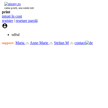
cama şcurti, aoa suntu tuti
print
intraţi în cont
register
|
resetare parolă

sdfsd
Maria
.::.
Anne Marie
.::.
Stelian M
.::.
contact
support: