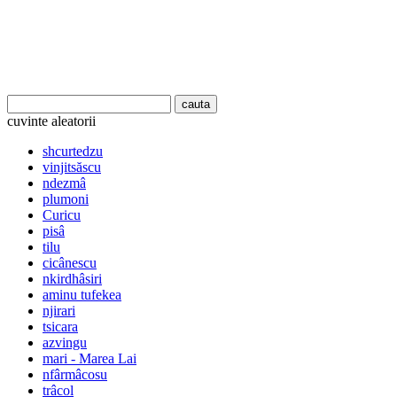
cuvinte aleatorii
shcurtedzu
vinjitsăscu
ndezmâ
plumoni
Curicu
pisâ
tilu
cicânescu
nkirdhâsiri
aminu tufekea
njirari
tsicara
azvingu
mari - Marea Lai
nfârmâcosu
trâcol