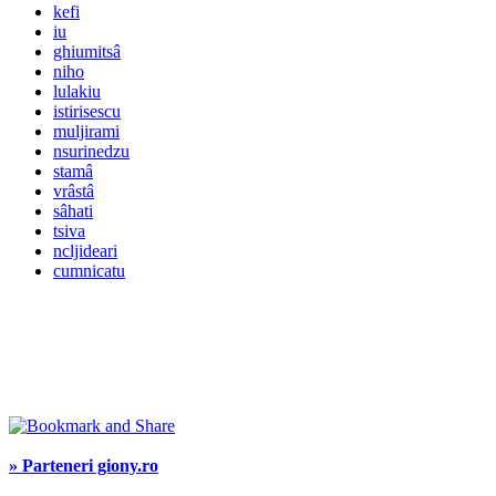
kefi
iu
ghiumitsâ
niho
lulakiu
istirisescu
muljirami
nsurinedzu
stamâ
vrâstâ
sâhati
tsiva
ncljideari
cumnicatu
» Parteneri giony.ro