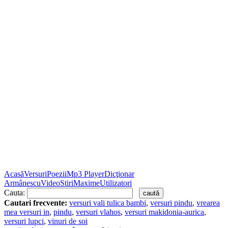
Acasă
Versuri
Poezii
Mp3 Player
Dicţionar
Armânescu
Video
Stiri
Maxime
Utilizatori
Cauta:
Cautari frecvente:
versuri vali tulica bambi
,
versuri pindu
,
vrearea
mea versuri in
,
pindu
,
versuri vlahos
,
versuri makidonia-aurica
,
versuri lupci
,
vinuri de soi