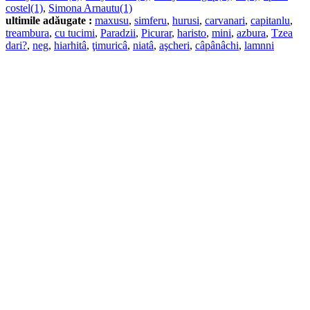
costel(1)
,
Simona Arnautu(1)
ultimile adăugate :
maxusu
,
simferu
,
hurusi
,
carvanari
,
capitanlu
,
treambura
,
cu tucimi
,
Paradzii
,
Picurar
,
haristo
,
mini
,
azbura
,
Tzea
dari?
,
neg
,
hiarhitâ
,
ţimuricâ
,
niatâ
,
aşcheri
,
câpânâchi
,
lamnni