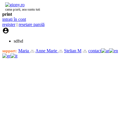
cama şcurti, aoa suntu tuti
print
intraţi în cont
register
|
resetare parolă

sdfsd
Maria
.::.
Anne Marie
.::.
Stelian M
.::.
contact
support: