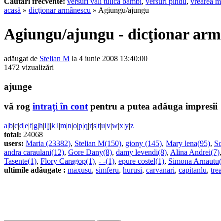
Cautari frecvente:
versuri vali tulica bambi
,
versuri pindu
,
vrearea m
acasă
»
dicţionar armânescu
» Agiungu/ajungu
Agiungu/ajungu - dicţionar ar
adăugat de
Stelian M
la 4 iunie 2008 13:40:00
1472 vizualizări
ajunge
vă rog
intraţi în cont
pentru a putea adăuga impresii
a
|
b
|
c
|
d
|
e
|
f
|
g
|
h
|
i
|
j
|
k
|
l
|
m
|
n
|
o
|
p
|
q
|
r
|
s
|
t
|
u
|
v
|
w
|
x
|
y
|
z
total:
24068
users:
Maria (23382)
,
Stelian M(150)
,
giony (145)
,
Mary lena(95)
,
Sc
andra caraulani(12)
,
Gore Dany(8)
,
damy levendi(8)
,
Alina Andrei(7)
Tasente(1)
,
Flory Caragop(1)
,
- -(1)
,
epure costel(1)
,
Simona Arnautu(
ultimile adăugate :
maxusu
,
simferu
,
hurusi
,
carvanari
,
capitanlu
,
tre