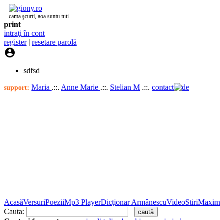
cama şcurti, aoa suntu tuti
print
intraţi în cont
register
|
resetare parolă

sdfsd
Maria
.::.
Anne Marie
.::.
Stelian M
.::.
contact
support:
Acasă
Versuri
Poezii
Mp3 Player
Dicţionar Armânescu
Video
Stiri
Maxim
Cauta: