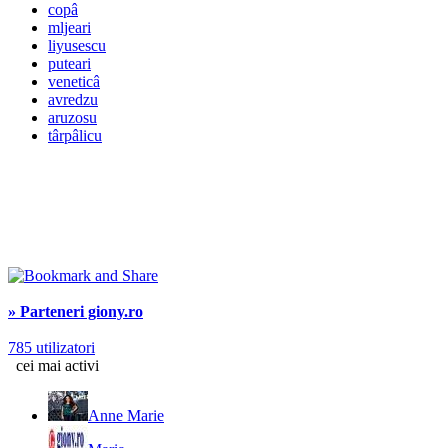
copâ
mljeari
liyusescu
puteari
veneticâ
avredzu
aruzosu
târpâlicu
» Parteneri giony.ro
785 utilizatori
cei mai activi
Anne Marie