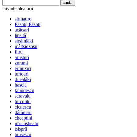
cuvinte aleatorii
sirmatiro
Pashti, Pashti
acâtsari
lipsitâ
sirsimlâki
mâltsidzosu
fitru
arushiri
zurami
ermuxiri
turtoari
dilealâki
haselâ
kilindescu
saravalu
turculitu
cicnescu
dârâmari
cheaptini
nfricusheatu
tsisprâ
buisescu