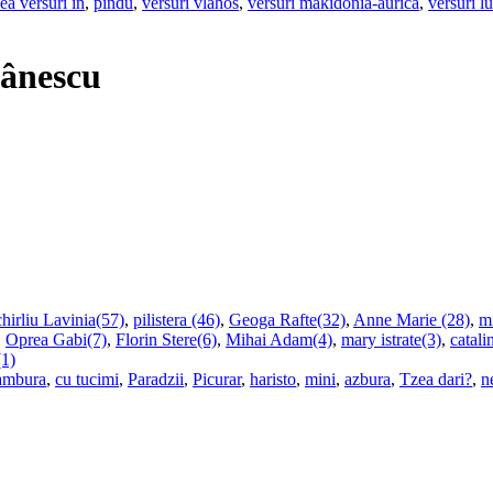
ea versuri in
,
pindu
,
versuri vlahos
,
versuri makidonia-aurica
,
versuri l
mânescu
hirliu Lavinia(57)
,
pilistera (46)
,
Geoga Rafte(32)
,
Anne Marie (28)
,
m
,
Oprea Gabi(7)
,
Florin Stere(6)
,
Mihai Adam(4)
,
mary istrate(3)
,
catali
1)
ambura
,
cu tucimi
,
Paradzii
,
Picurar
,
haristo
,
mini
,
azbura
,
Tzea dari?
,
n