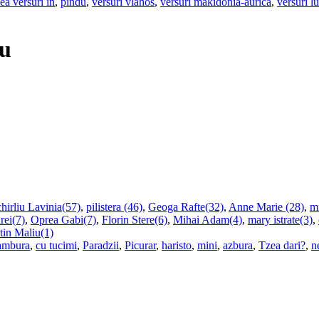
ea versuri in
,
pindu
,
versuri vlahos
,
versuri makidonia-aurica
,
versuri l
cu
hirliu Lavinia(57)
,
pilistera (46)
,
Geoga Rafte(32)
,
Anne Marie (28)
,
m
rei(7)
,
Oprea Gabi(7)
,
Florin Stere(6)
,
Mihai Adam(4)
,
mary istrate(3)
,
tin Maliu(1)
ambura
,
cu tucimi
,
Paradzii
,
Picurar
,
haristo
,
mini
,
azbura
,
Tzea dari?
,
n