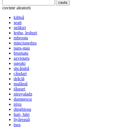
cuvinte aleatorii
kilitsâ
seati
strâkiri
leshu, leshuri
mbrostu
minciunedzu
para-stau
brumatu
azvistaru
ugeaki
shcâmbâ
cândari
drâclă
malâmâ
râurari
niruyaladz
dumnescu
pixu
dinghiosu
hari, hări
liyâreauâ
tsea