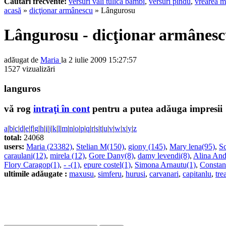
Cautari frecvente:
versuri vali tulica bambi
,
versuri pindu
,
vrearea m
acasă
»
dicţionar armânescu
» Lângurosu
Lângurosu - dicţionar armânes
adăugat de
Maria
la 2 iulie 2009 15:27:57
1527 vizualizări
languros
vă rog
intraţi în cont
pentru a putea adăuga impresii
a
|
b
|
c
|
d
|
e
|
f
|
g
|
h
|
i
|
j
|
k
|
l
|
m
|
n
|
o
|
p
|
q
|
r
|
s
|
t
|
u
|
v
|
w
|
x
|
y
|
z
total:
24068
users:
Maria (23382)
,
Stelian M(150)
,
giony (145)
,
Mary lena(95)
,
Sc
caraulani(12)
,
mirela (12)
,
Gore Dany(8)
,
damy levendi(8)
,
Alina And
Flory Caragop(1)
,
- -(1)
,
epure costel(1)
,
Simona Arnautu(1)
,
Constan
ultimile adăugate :
maxusu
,
simferu
,
hurusi
,
carvanari
,
capitanlu
,
tre