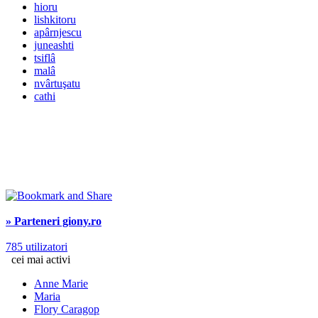
hioru
lishkitoru
apârnjescu
juneashti
tsiflâ
malâ
nvârtuşatu
cathi
» Parteneri giony.ro
785 utilizatori
cei mai activi
Anne Marie
Maria
Flory Caragop