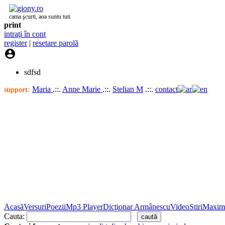
cama şcurti, aoa suntu tuti
print
intraţi în cont
register
|
resetare parolă

sdfsd
Maria
.::.
Anne Marie
.::.
Stelian M
.::.
contact
support:
Acasă
Versuri
Poezii
Mp3 Player
Dicţionar Armânescu
Video
Stiri
Maxim
Cauta: