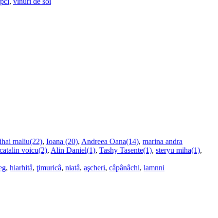
upci
,
vinuri de soi
ihai maliu(22)
,
Ioana (20)
,
Andreea Oana(14)
,
marina andra
catalin voicu(2)
,
Alin Daniel(1)
,
Tashy Tasente(1)
,
steryu miha(1)
,
eg
,
hiarhitâ
,
ţimuricâ
,
niatâ
,
aşcheri
,
câpânâchi
,
lamnni