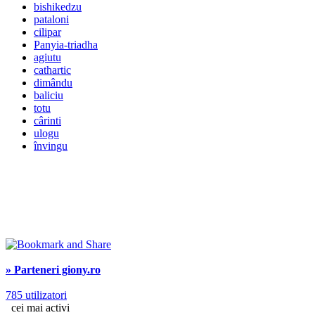
bishikedzu
pataloni
cilipar
Panyia-triadha
agiutu
cathartic
dimându
baliciu
totu
cârinti
ulogu
învingu
» Parteneri giony.ro
785 utilizatori
cei mai activi