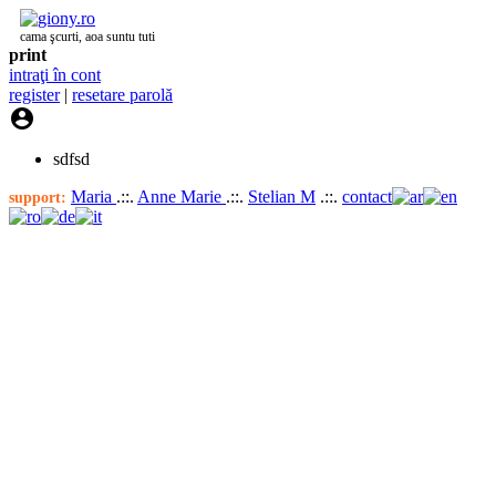
cama şcurti, aoa suntu tuti
print
intraţi în cont
register
|
resetare parolă

sdfsd
Maria
.::.
Anne Marie
.::.
Stelian M
.::.
contact
support: