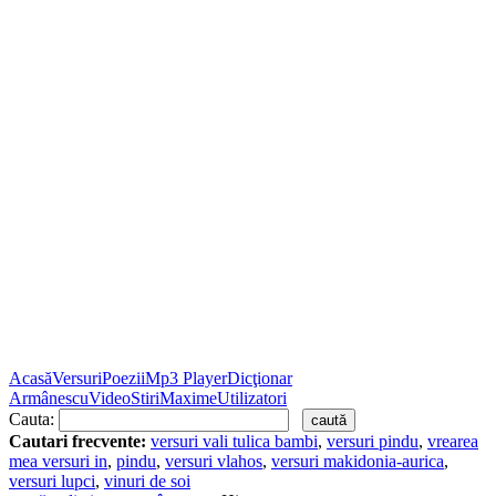
Acasă
Versuri
Poezii
Mp3 Player
Dicţionar
Armânescu
Video
Stiri
Maxime
Utilizatori
Cauta:
Cautari frecvente:
versuri vali tulica bambi
,
versuri pindu
,
vrearea
mea versuri in
,
pindu
,
versuri vlahos
,
versuri makidonia-aurica
,
versuri lupci
,
vinuri de soi