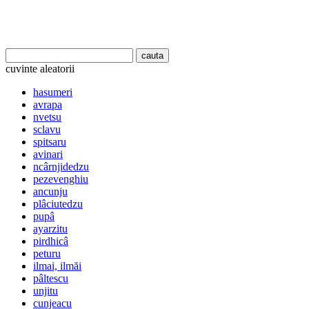
cuvinte aleatorii
hasumeri
avrapa
nvetsu
sclavu
spitsaru
avinari
ncârnjidedzu
pezevenghiu
ancunju
plâciutedzu
pupâ
ayarzitu
pirdhicâ
peturu
ilmai, ilmăi
pâltescu
unjitu
cunjeacu