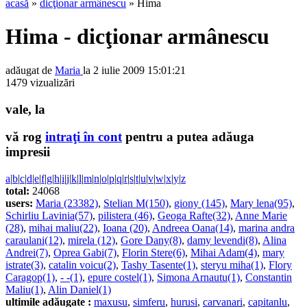
acasă
»
dicţionar armânescu
» Hima
Hima - dicţionar armânescu
adăugat de
Maria
la 2 iulie 2009 15:01:21
1479 vizualizări
vale, la
vă rog
intraţi în cont
pentru a putea adăuga
impresii
a
|
b
|
c
|
d
|
e
|
f
|
g
|
h
|
i
|
j
|
k
|
l
|
m
|
n
|
o
|
p
|
q
|
r
|
s
|
t
|
u
|
v
|
w
|
x
|
y
|
z
total:
24068
users:
Maria (23382)
,
Stelian M(150)
,
giony (145)
,
Mary lena(95)
,
Schirliu Lavinia(57)
,
pilistera (46)
,
Geoga Rafte(32)
,
Anne Marie
(28)
,
mihai maliu(22)
,
Ioana (20)
,
Andreea Oana(14)
,
marina andra
caraulani(12)
,
mirela (12)
,
Gore Dany(8)
,
damy levendi(8)
,
Alina
Andrei(7)
,
Oprea Gabi(7)
,
Florin Stere(6)
,
Mihai Adam(4)
,
mary
istrate(3)
,
catalin voicu(2)
,
Tashy Tasente(1)
,
steryu miha(1)
,
Flory
Caragop(1)
,
- -(1)
,
epure costel(1)
,
Simona Arnautu(1)
,
Constantin
Maliu(1)
,
Alin Daniel(1)
ultimile adăugate :
maxusu
,
simferu
,
hurusi
,
carvanari
,
capitanlu
,