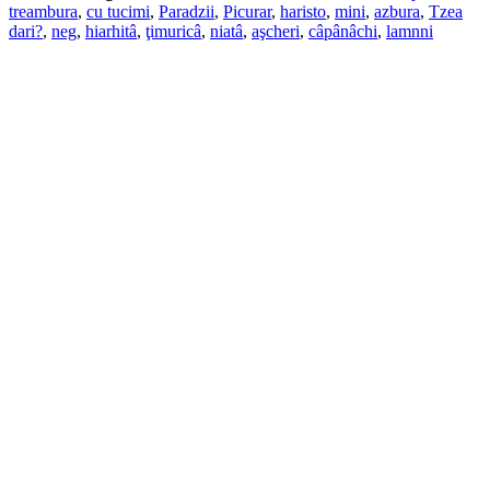
treambura
,
cu tucimi
,
Paradzii
,
Picurar
,
haristo
,
mini
,
azbura
,
Tzea
dari?
,
neg
,
hiarhitâ
,
ţimuricâ
,
niatâ
,
aşcheri
,
câpânâchi
,
lamnni