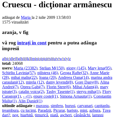
Cruescu - dicţionar armânescu
adăugat de
Maria
la 2 iulie 2009 13:58:03
1575 vizualizări
aranja, v fig
vă rog
intraţi în cont
pentru a putea adăuga
impresii
a
|
b
|
c
|
d
|
e
|
f
|
g
|
h
|
i
|
j
|
k
|
l
|
m
|
n
|
o
|
p
|
q
|
r
|
s
|
t
|
u
|
v
|
w
|
x
|
y
|
z
total:
24068
users:
Maria (23382)
,
Stelian M(150)
,
giony (145)
,
Mary lena(95)
,
Schirliu Lavinia(57)
,
pilistera (46)
,
Geoga Rafte(32)
,
Anne Marie
(28)
,
mihai maliu(22)
,
Ioana (20)
,
Andreea Oana(14)
,
marina andra
caraulani(12)
,
mirela (12)
,
damy levendi(8)
,
Gore Dany(8)
,
Alina
Andrei(7)
,
Oprea Gabi(7)
,
Florin Stere(6)
,
Mihai Adam(4)
,
mary
istrate(3)
,
catalin voicu(2)
,
Tashy Tasente(1)
,
steryu miha(1)
,
Flory
Caragop(1)
,
- -(1)
,
epure costel(1)
,
Simona Arnautu(1)
,
Constantin
Maliu(1)
,
Alin Daniel(1)
ultimile adăugate :
maxusu
,
simferu
,
hurusi
,
carvanari
,
capitanlu
,
treambura
,
cu tucimi
,
Paradzii
,
Picurar
,
haristo
,
mini
,
azbura
,
Tzea
dari?
,
neg
,
hiarhitâ
,
ţimuricâ
,
niatâ
,
aşcheri
,
câpânâchi
,
lamnni