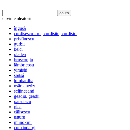
cuvinte aleatorii
îngusâ
curdisescu - mi, curdisitu, curdisiri
pristânescu
gurbii
kelci
pladea
brusconjiu
lâmbricosu
yimishi
spitsâ
lumbardhâ
nsârtsinedzu
scljinceami
geadiu, geadii
para-facu
plea
câlisescu
usturu
munokiru
cumândârgi