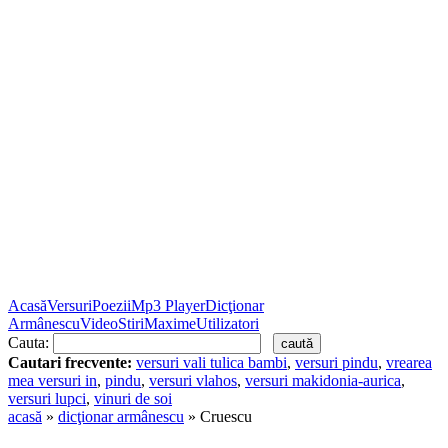
Acasă
Versuri
Poezii
Mp3 Player
Dicţionar
Armânescu
Video
Stiri
Maxime
Utilizatori
Cauta:
Cautari frecvente:
versuri vali tulica bambi
,
versuri pindu
,
vrearea
mea versuri in
,
pindu
,
versuri vlahos
,
versuri makidonia-aurica
,
versuri lupci
,
vinuri de soi
acasă
»
dicţionar armânescu
» Cruescu