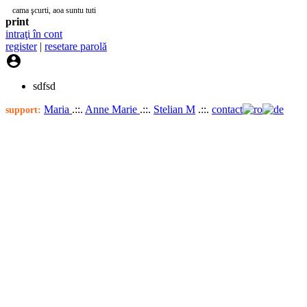
cama şcurti, aoa suntu tuti
print
intraţi în cont
register
|
resetare parolă

sdfsd
Maria
.::.
Anne Marie
.::.
Stelian M
.::.
contact
support: