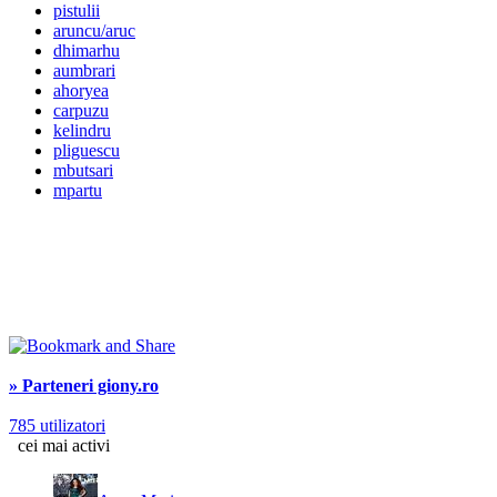
pistulii
aruncu/aruc
dhimarhu
aumbrari
ahoryea
carpuzu
kelindru
pliguescu
mbutsari
mpartu
» Parteneri giony.ro
785 utilizatori
cei mai activi