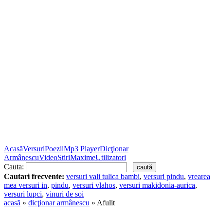
Acasă
Versuri
Poezii
Mp3 Player
Dicţionar
Armânescu
Video
Stiri
Maxime
Utilizatori
Cauta:
Cautari frecvente:
versuri vali tulica bambi
,
versuri pindu
,
vrearea
mea versuri in
,
pindu
,
versuri vlahos
,
versuri makidonia-aurica
,
versuri lupci
,
vinuri de soi
acasă
»
dicţionar armânescu
» Afulit