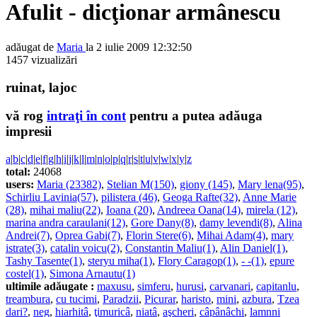
Afulit - dicţionar armânescu
adăugat de
Maria
la 2 iulie 2009 12:32:50
1457 vizualizări
ruinat, lajoc
vă rog
intraţi în cont
pentru a putea adăuga
impresii
a
|
b
|
c
|
d
|
e
|
f
|
g
|
h
|
i
|
j
|
k
|
l
|
m
|
n
|
o
|
p
|
q
|
r
|
s
|
t
|
u
|
v
|
w
|
x
|
y
|
z
total:
24068
users:
Maria (23382)
,
Stelian M(150)
,
giony (145)
,
Mary lena(95)
,
Schirliu Lavinia(57)
,
pilistera (46)
,
Geoga Rafte(32)
,
Anne Marie
(28)
,
mihai maliu(22)
,
Ioana (20)
,
Andreea Oana(14)
,
mirela (12)
,
marina andra caraulani(12)
,
Gore Dany(8)
,
damy levendi(8)
,
Alina
Andrei(7)
,
Oprea Gabi(7)
,
Florin Stere(6)
,
Mihai Adam(4)
,
mary
istrate(3)
,
catalin voicu(2)
,
Constantin Maliu(1)
,
Alin Daniel(1)
,
Tashy Tasente(1)
,
steryu miha(1)
,
Flory Caragop(1)
,
- -(1)
,
epure
costel(1)
,
Simona Arnautu(1)
ultimile adăugate :
maxusu
,
simferu
,
hurusi
,
carvanari
,
capitanlu
,
treambura
,
cu tucimi
,
Paradzii
,
Picurar
,
haristo
,
mini
,
azbura
,
Tzea
dari?
,
neg
,
hiarhitâ
,
ţimuricâ
,
niatâ
,
aşcheri
,
câpânâchi
,
lamnni