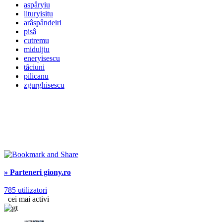
aspâryiu
lituryisitu
arâspândeiri
pisâ
cutremu
miduljiu
eneryisescu
tâciuni
pilicanu
zgurghisescu
» Parteneri giony.ro
785 utilizatori
cei mai activi