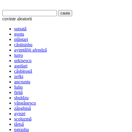
cuvinte aleatorii
sutsatâ
gustu
plântari
câstinishu
ayimţâljii afendzâ
turro
urkisescu
aspilari
câshleagâ
zefki
ancruntu
Iuliu
firitâ
sbuldzu
vângânescu
zânghinâ
ayisiri
scoluzmâ
târtsâ
ngrashu