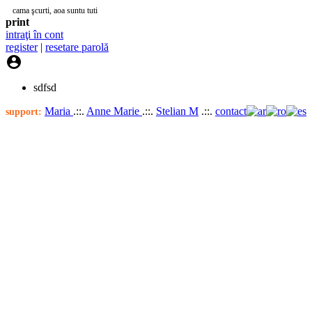
cama şcurti, aoa suntu tuti
print
intraţi în cont
register
|
resetare parolă

sdfsd
Maria
.::.
Anne Marie
.::.
Stelian M
.::.
contact
support: