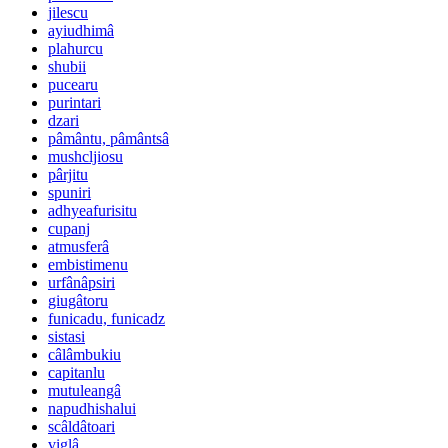
jilescu
ayiudhimâ
plahurcu
shubii
pucearu
purintari
dzari
pâmântu, pâmântsâ
mushcljiosu
pârjitu
spuniri
adhyeafurisitu
cupanj
atmusferâ
embistimenu
urfânâpsiri
giugâtoru
funicadu, funicadz
sistasi
câlâmbukiu
capitanlu
mutuleangâ
napudhishalui
scâldâtoari
viglâ