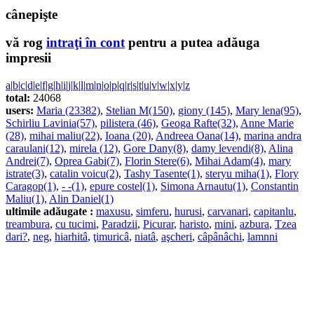
cânepişte
vă rog
intraţi în cont
pentru a putea adăuga
impresii
a
|
b
|
c
|
d
|
e
|
f
|
g
|
h
|
i
|
j
|
k
|
l
|
m
|
n
|
o
|
p
|
q
|
r
|
s
|
t
|
u
|
v
|
w
|
x
|
y
|
z
total:
24068
users:
Maria (23382)
,
Stelian M(150)
,
giony (145)
,
Mary lena(95)
,
Schirliu Lavinia(57)
,
pilistera (46)
,
Geoga Rafte(32)
,
Anne Marie
(28)
,
mihai maliu(22)
,
Ioana (20)
,
Andreea Oana(14)
,
marina andra
caraulani(12)
,
mirela (12)
,
Gore Dany(8)
,
damy levendi(8)
,
Alina
Andrei(7)
,
Oprea Gabi(7)
,
Florin Stere(6)
,
Mihai Adam(4)
,
mary
istrate(3)
,
catalin voicu(2)
,
Tashy Tasente(1)
,
steryu miha(1)
,
Flory
Caragop(1)
,
- -(1)
,
epure costel(1)
,
Simona Arnautu(1)
,
Constantin
Maliu(1)
,
Alin Daniel(1)
ultimile adăugate :
maxusu
,
simferu
,
hurusi
,
carvanari
,
capitanlu
,
treambura
,
cu tucimi
,
Paradzii
,
Picurar
,
haristo
,
mini
,
azbura
,
Tzea
dari?
,
neg
,
hiarhitâ
,
ţimuricâ
,
niatâ
,
aşcheri
,
câpânâchi
,
lamnni