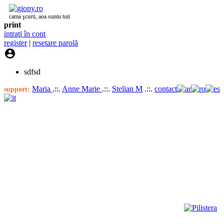
cama şcurti, aoa suntu tuti
print
intraţi în cont
register
|
resetare parolă

sdfsd
Maria
.::.
Anne Marie
.::.
Stelian M
.::.
contact
support: