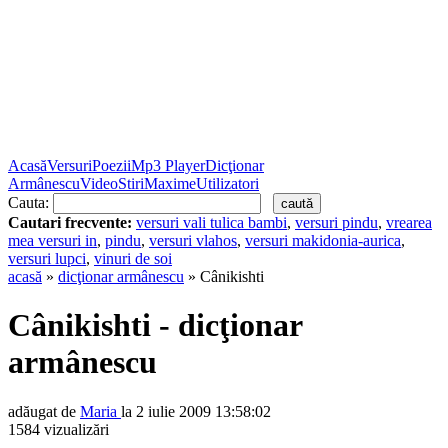
Acasă
Versuri
Poezii
Mp3 Player
Dicţionar
Armânescu
Video
Stiri
Maxime
Utilizatori
Cauta:
Cautari frecvente:
versuri vali tulica bambi
,
versuri pindu
,
vrearea
mea versuri in
,
pindu
,
versuri vlahos
,
versuri makidonia-aurica
,
versuri lupci
,
vinuri de soi
acasă
»
dicţionar armânescu
» Cânikishti
Cânikishti - dicţionar
armânescu
adăugat de
Maria
la 2 iulie 2009 13:58:02
1584 vizualizări