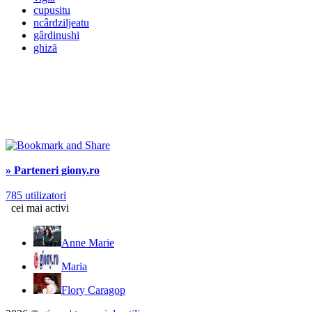
cupusitu
ncârdziljeatu
gârdinushi
ghiză
» Parteneri giony.ro
785 utilizatori
cei mai activi
Anne Marie
Maria
Flory Caragop