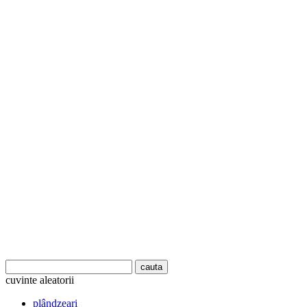
cuvinte aleatorii
plândzeari