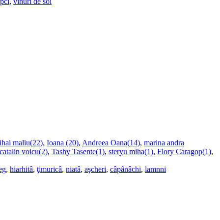
upci
,
vinuri de soi
ihai maliu(22)
,
Ioana (20)
,
Andreea Oana(14)
,
marina andra
catalin voicu(2)
,
Tashy Tasente(1)
,
steryu miha(1)
,
Flory Caragop(1)
,
eg
,
hiarhitâ
,
ţimuricâ
,
niatâ
,
aşcheri
,
câpânâchi
,
lamnni