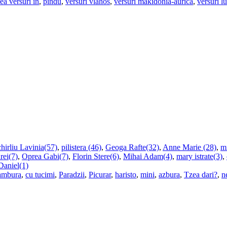
ea versuri in
,
pindu
,
versuri vlahos
,
versuri makidonia-aurica
,
versuri l
hirliu Lavinia(57)
,
pilistera (46)
,
Geoga Rafte(32)
,
Anne Marie (28)
,
m
rei(7)
,
Oprea Gabi(7)
,
Florin Stere(6)
,
Mihai Adam(4)
,
mary istrate(3)
,
Daniel(1)
ambura
,
cu tucimi
,
Paradzii
,
Picurar
,
haristo
,
mini
,
azbura
,
Tzea dari?
,
n