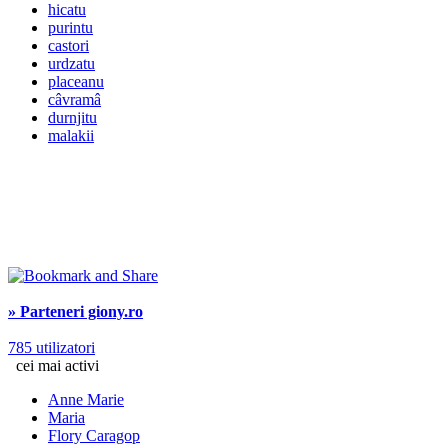
hicatu
purintu
castori
urdzatu
placeanu
câvramâ
durnjitu
malakii
» Parteneri giony.ro
785 utilizatori
cei mai activi
Anne Marie
Maria
Flory Caragop