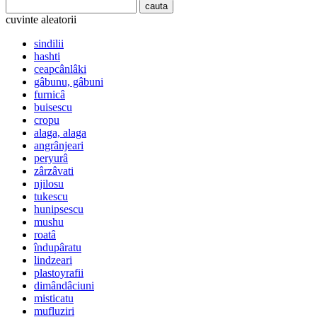
cuvinte aleatorii
sindilii
hashti
ceapcânlâki
gâbunu, gâbuni
furnicâ
buisescu
cropu
alaga, alaga
angrânjeari
peryurâ
zârzâvati
njilosu
tukescu
hunipsescu
mushu
roatâ
îndupâratu
lindzeari
plastoyrafii
dimândâciuni
misticatu
mufluziri