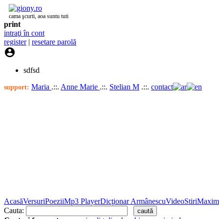
cama şcurti, aoa suntu tuti
print
intraţi în cont
register
|
resetare parolă

sdfsd
Maria
.::.
Anne Marie
.::.
Stelian M
.::.
contact
support:
Acasă
Versuri
Poezii
Mp3 Player
Dicţionar Armânescu
Video
Stiri
Maxim
Cauta: