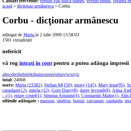
Cautari frecvente:
versuri vali tulica bambi
,
versuri pindu
,
vrearea m
acasă
»
dicţionar armânescu
» Corbu
Corbu - dicţionar armânescu
adăugat de
Maria
la 2 iulie 2009 13:58:03
1501 vizualizări
nefericit
vă rog
intraţi în cont
pentru a putea adăuga impresii
a
|
b
|
c
|
d
|
e
|
f
|
g
|
h
|
i
|
j
|
k
|
l
|
m
|
n
|
o
|
p
|
q
|
r
|
s
|
t
|
u
|
v
|
w
|
x
|
y
|
z
total:
24068
users:
Maria (23382)
,
Stelian M(150)
,
giony (145)
,
Mary lena(95)
,
Sc
caraulani(12)
,
mirela (12)
,
Gore Dany(8)
,
damy levendi(8)
,
Alina And
- -(1)
,
epure costel(1)
,
Simona Arnautu(1)
,
Constantin Maliu(1)
,
Alin 
ultimile adăugate :
maxusu
,
simferu
,
hurusi
,
carvanari
,
capitanlu
,
tre