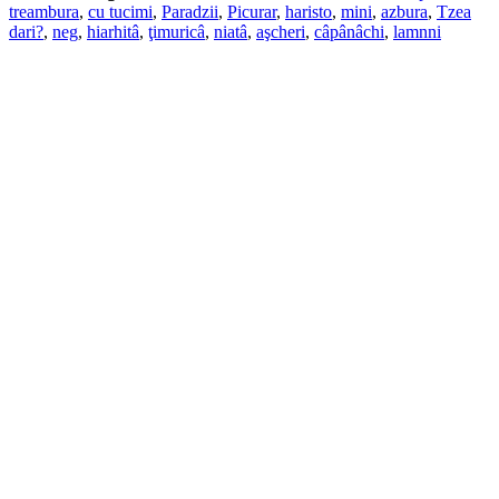
treambura
,
cu tucimi
,
Paradzii
,
Picurar
,
haristo
,
mini
,
azbura
,
Tzea
dari?
,
neg
,
hiarhitâ
,
ţimuricâ
,
niatâ
,
aşcheri
,
câpânâchi
,
lamnni