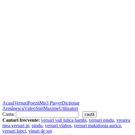
Acasă
Versuri
Poezii
Mp3 Player
Dicţionar
Armânescu
Video
Stiri
Maxime
Utilizatori
Cauta:
Cautari frecvente:
versuri vali tulica bambi
,
versuri pindu
,
vrearea
mea versuri in
,
pindu
,
versuri vlahos
,
versuri makidonia-aurica
,
versuri lupci
,
vinuri de soi