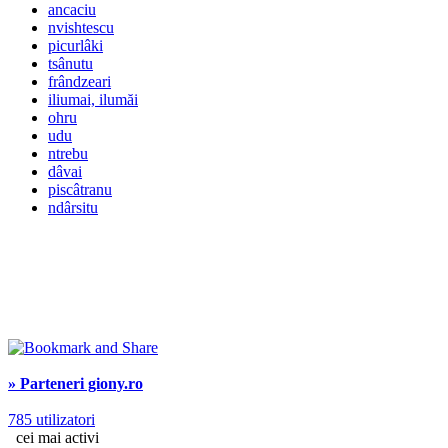
ancaciu
nvishtescu
picurlâki
tsânutu
frândzeari
iliumai, ilumăi
ohru
udu
ntrebu
dâvai
piscâtranu
ndârsitu
» Parteneri giony.ro
785 utilizatori
cei mai activi