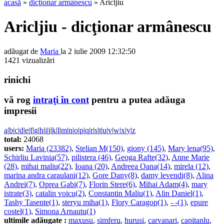
acasă
»
dicţionar armânescu
» Aricljiu
Aricljiu - dicţionar armânescu
adăugat de
Maria
la 2 iulie 2009 12:32:50
1421 vizualizări
rinichi
vă rog
intraţi în cont
pentru a putea adăuga
impresii
a
|
b
|
c
|
d
|
e
|
f
|
g
|
h
|
i
|
j
|
k
|
l
|
m
|
n
|
o
|
p
|
q
|
r
|
s
|
t
|
u
|
v
|
w
|
x
|
y
|
z
total:
24068
users:
Maria (23382)
,
Stelian M(150)
,
giony (145)
,
Mary lena(95)
,
Schirliu Lavinia(57)
,
pilistera (46)
,
Geoga Rafte(32)
,
Anne Marie
(28)
,
mihai maliu(22)
,
Ioana (20)
,
Andreea Oana(14)
,
mirela (12)
,
marina andra caraulani(12)
,
Gore Dany(8)
,
damy levendi(8)
,
Alina
Andrei(7)
,
Oprea Gabi(7)
,
Florin Stere(6)
,
Mihai Adam(4)
,
mary
istrate(3)
,
catalin voicu(2)
,
Constantin Maliu(1)
,
Alin Daniel(1)
,
Tashy Tasente(1)
,
steryu miha(1)
,
Flory Caragop(1)
,
- -(1)
,
epure
costel(1)
,
Simona Arnautu(1)
ultimile adăugate :
maxusu
,
simferu
,
hurusi
,
carvanari
,
capitanlu
,