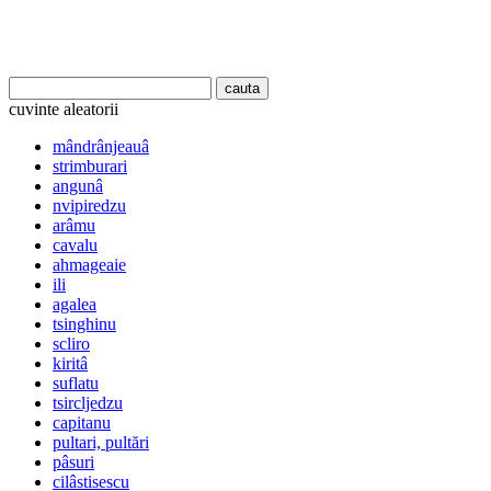
cuvinte aleatorii
mândrânjeauâ
strimburari
angunâ
nvipiredzu
arâmu
cavalu
ahmageaie
ili
agalea
tsinghinu
scliro
kiritâ
suflatu
tsircljedzu
capitanu
pultari, pultări
pâsuri
cilâstisescu