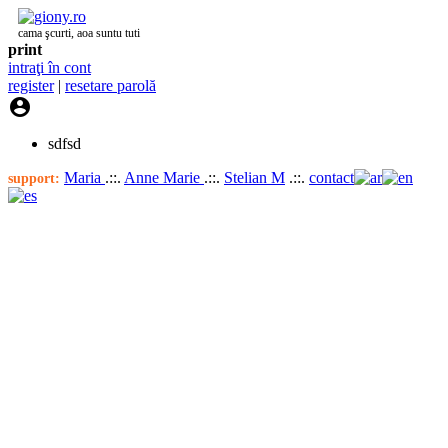
cama şcurti, aoa suntu tuti
print
intraţi în cont
register
|
resetare parolă

sdfsd
Maria
.::.
Anne Marie
.::.
Stelian M
.::.
contact
support: