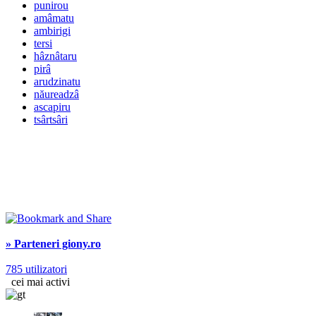
punirou
amâmatu
ambirigi
tersi
hâznâtaru
pirâ
arudzinatu
năureadzâ
ascapiru
tsârtsâri
» Parteneri giony.ro
785 utilizatori
cei mai activi