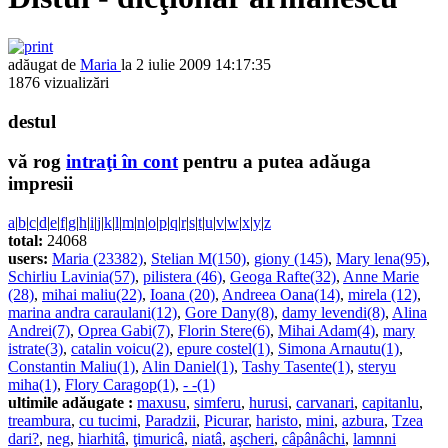
adăugat de
Maria
la 2 iulie 2009 14:17:35
1876 vizualizări
destul
vă rog
intraţi în cont
pentru a putea adăuga
impresii
a
|
b
|
c
|
d
|
e
|
f
|
g
|
h
|
i
|
j
|
k
|
l
|
m
|
n
|
o
|
p
|
q
|
r
|
s
|
t
|
u
|
v
|
w
|
x
|
y
|
z
total:
24068
users:
Maria (23382)
,
Stelian M(150)
,
giony (145)
,
Mary lena(95)
,
Schirliu Lavinia(57)
,
pilistera (46)
,
Geoga Rafte(32)
,
Anne Marie
(28)
,
mihai maliu(22)
,
Ioana (20)
,
Andreea Oana(14)
,
mirela (12)
,
marina andra caraulani(12)
,
Gore Dany(8)
,
damy levendi(8)
,
Alina
Andrei(7)
,
Oprea Gabi(7)
,
Florin Stere(6)
,
Mihai Adam(4)
,
mary
istrate(3)
,
catalin voicu(2)
,
epure costel(1)
,
Simona Arnautu(1)
,
Constantin Maliu(1)
,
Alin Daniel(1)
,
Tashy Tasente(1)
,
steryu
miha(1)
,
Flory Caragop(1)
,
- -(1)
ultimile adăugate :
maxusu
,
simferu
,
hurusi
,
carvanari
,
capitanlu
,
treambura
,
cu tucimi
,
Paradzii
,
Picurar
,
haristo
,
mini
,
azbura
,
Tzea
dari?
,
neg
,
hiarhitâ
,
ţimuricâ
,
niatâ
,
aşcheri
,
câpânâchi
,
lamnni