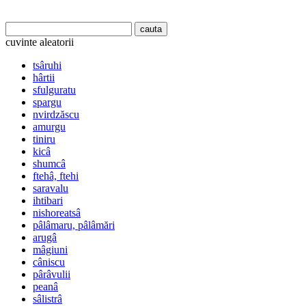
cuvinte aleatorii
tsâruhi
hârtii
sfulguratu
spargu
nvirdzăscu
amurgu
tiniru
kicâ
shumcâ
ftehâ, ftehi
saravalu
ihtibari
nishoreatsâ
pâlâmaru, pâlâmări
arugâ
mâgiuni
câniscu
pârâvulii
peanâ
sâlistrâ