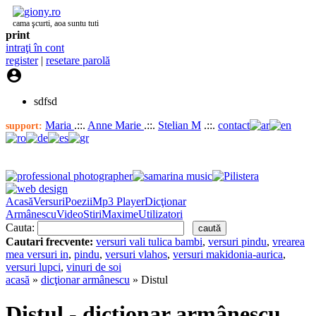
cama şcurti, aoa suntu tuti
print
intraţi în cont
register
|
resetare parolă

sdfsd
Maria
.::.
Anne Marie
.::.
Stelian M
.::.
contact
support:
Acasă
Versuri
Poezii
Mp3 Player
Dicţionar
Armânescu
Video
Stiri
Maxime
Utilizatori
Cauta:
Cautari frecvente:
versuri vali tulica bambi
,
versuri pindu
,
vrearea
mea versuri in
,
pindu
,
versuri vlahos
,
versuri makidonia-aurica
,
versuri lupci
,
vinuri de soi
acasă
»
dicţionar armânescu
» Distul
Distul - dicţionar armânescu