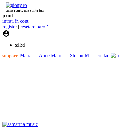
cama şcurti, aoa suntu tuti
print
intraţi în cont
register
|
resetare parolă

sdfsd
Maria
.::.
Anne Marie
.::.
Stelian M
.::.
contact
support: