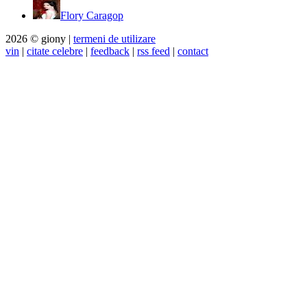
Flory Caragop
2026 © giony |
termeni de utilizare
vin
|
citate celebre
|
feedback
|
rss feed
|
contact