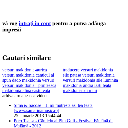
vă rog
intraţi în cont
pentru a putea adăuga
impresii
Cautari similare
versuri makidonia-aurica
traducere versuri makidonia
versuri makidonia canticul al
sile patasa versuri makidonia
spun dado makidonia versuri
versuri makidonia sile luminita
versuri makidonia - printeasca
makidonia-andra iasti feata
makidonia-alina easti feata
makidonia -di mini
arhiva armâneascâ video
Sima & Sacose - Ti mi mutresta asi lea feata
[www.samarinamusic.ro]
25 ianuarie 2013 15:44:44
Pero Tsatsa - Cãnticlu al Pitu Guli - Festival Fãntãnã di
Malãmã - 2012