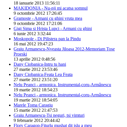
18 ianuarie 2013 11:56:11
MAKIDONIA - Nu-nji mi acatsa somnul
9 octombrie 2012 17:26:45
Gramoste - Armani cu ghini vruta mea
9 octombrie 2012 17:21:06
Gigi Sima si Hrista Lupci - Armani cu ghini
6 iunie 2012 3:32:44
Moskopole - Di Pilistera pan la Pindu
16 mai 2012 19:47:23
Graiu Armanescu-Nveasta Jiloasa 2012-Memoriam Tose
Proeski
13 aprilie 2012 0:48:56
Dany Ciobanica-Intru tu hani
27 martie 2012 23:53:46
Dany Ciobanica-Feata Lea Feata
27 martie 2012 23:51:20
Nelu Peanci - armonica. Instrumental-coru-Armânescu
19 martie 2012 18:54:23
Nelu Peanci - armonica. Instrumental-coru-Armânescu
19 martie 2012 18:54:05
Marele Toma Caragiu
15 martie 2012 21:47:53
Graiu Armanescu-Tsi neguri, tsi vimturi
9 februarie 2012 20:44:42
Flory Caragop-Fiturlu mushat dit islu a meu