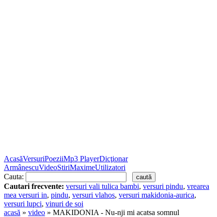
Acasă
Versuri
Poezii
Mp3 Player
Dicţionar
Armânescu
Video
Stiri
Maxime
Utilizatori
Cauta:
Cautari frecvente:
versuri vali tulica bambi
,
versuri pindu
,
vrearea
mea versuri in
,
pindu
,
versuri vlahos
,
versuri makidonia-aurica
,
versuri lupci
,
vinuri de soi
acasă
»
video
» MAKIDONIA - Nu-nji mi acatsa somnul