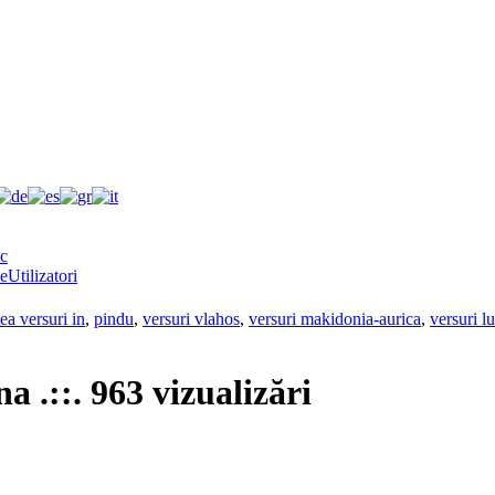
e
Utilizatori
ea versuri in
,
pindu
,
versuri vlahos
,
versuri makidonia-aurica
,
versuri l
na .::. 963 vizualizări