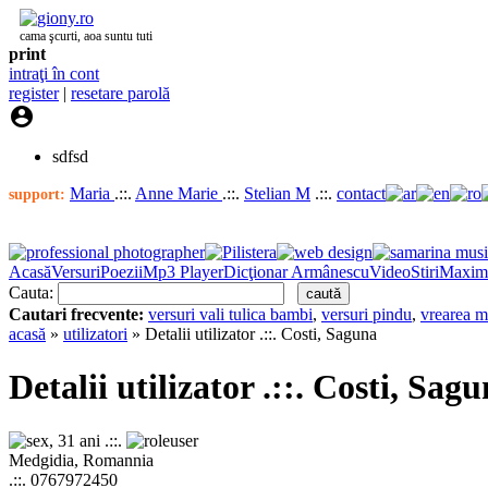
cama şcurti, aoa suntu tuti
print
intraţi în cont
register
|
resetare parolă

sdfsd
Maria
.::.
Anne Marie
.::.
Stelian M
.::.
contact
support:
Acasă
Versuri
Poezii
Mp3 Player
Dicţionar Armânescu
Video
Stiri
Maxim
Cauta:
Cautari frecvente:
versuri vali tulica bambi
,
versuri pindu
,
vrearea m
acasă
»
utilizatori
» Detalii utilizator .::. Costi, Saguna
Detalii utilizator .::. Costi, Sagu
, 31 ani .::.
user
Medgidia, Romannia
.::. 0767972450