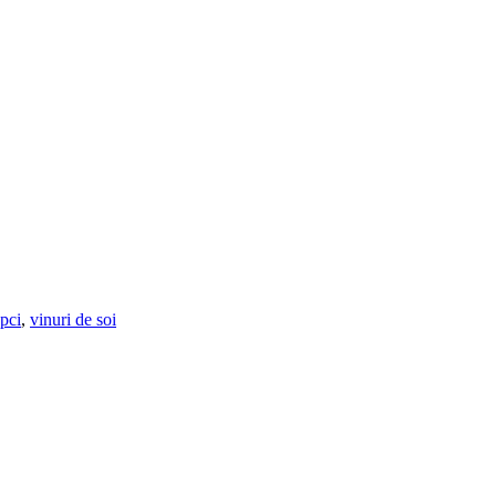
upci
,
vinuri de soi