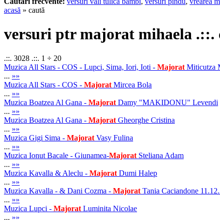
Cautari frecvente:
versuri vali tulica bambi
,
versuri pindu
,
vrearea m
acasă
» caută
versuri ptr majorat mihaela .::.
.::. 3028 .::. 1 ÷ 20
Muzica All Stars - COS - Lupci, Sima, Iori, Ioti -
Majorat
Miticutza 
...
»»
Muzica All Stars - COS -
Majorat
Mircea Bola
...
»»
Muzica Boatzea Al Gana -
Majorat
Damy "MAKIDONU" Levendi
...
»»
Muzica Boatzea Al Gana -
Majorat
Gheorghe Cristina
...
»»
Muzica Gigi Sima -
Majorat
Vasy Fulina
...
»»
Muzica Ionut Bacale - Giunamea-
Majorat
Steliana Adam
...
»»
Muzica Kavalla & Aleclu -
Majorat
Dumi Halep
...
»»
Muzica Kavalla - & Dani Cozma -
Majorat
Tania Caciandone 11.12
...
»»
Muzica Lupci -
Majorat
Luminita Nicolae
...
»»