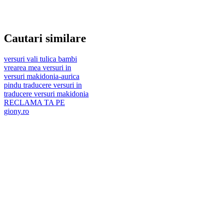
Cautari similare
versuri vali tulica bambi
vrearea mea versuri in
versuri makidonia-aurica
pindu traducere versuri in
traducere versuri makidonia
RECLAMA TA PE
giony.ro