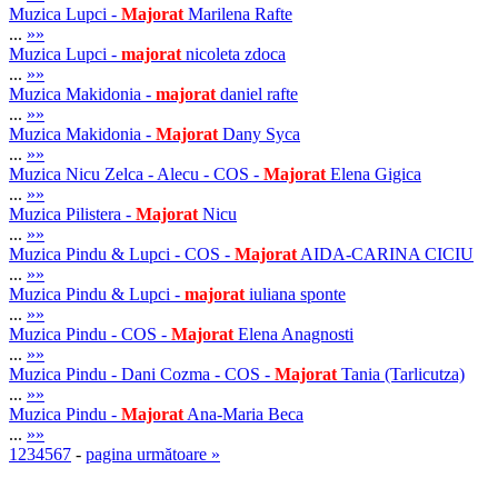
Muzica Lupci -
Majorat
Marilena Rafte
...
»»
Muzica Lupci -
majorat
nicoleta zdoca
...
»»
Muzica Makidonia -
majorat
daniel rafte
...
»»
Muzica Makidonia -
Majorat
Dany Syca
...
»»
Muzica Nicu Zelca - Alecu - COS -
Majorat
Elena Gigica
...
»»
Muzica Pilistera -
Majorat
Nicu
...
»»
Muzica Pindu & Lupci - COS -
Majorat
AIDA-CARINA CICIU
...
»»
Muzica Pindu & Lupci -
majorat
iuliana sponte
...
»»
Muzica Pindu - COS -
Majorat
Elena Anagnosti
...
»»
Muzica Pindu - Dani Cozma - COS -
Majorat
Tania (Tarlicutza)
...
»»
Muzica Pindu -
Majorat
Ana-Maria Beca
...
»»
1
2
3
4
5
6
7
-
pagina următoare »