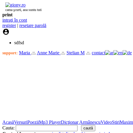
cama şcurti, aoa suntu tuti
print
intraţi în cont
register
|
resetare parolă

sdfsd
Maria
.::.
Anne Marie
.::.
Stelian M
.::.
contact
support:
Acasă
Versuri
Poezii
Mp3 Player
Dicţionar Armânescu
Video
Stiri
Maxim
Cauta: