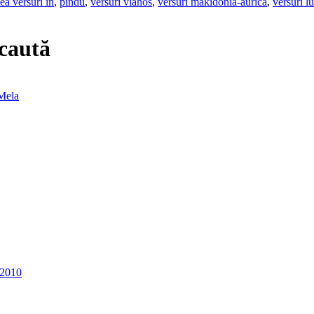
ea versuri in
,
pindu
,
versuri vlahos
,
versuri makidonia-aurica
,
versuri l
 caută
Mela
.2010