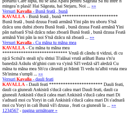
portarul Care luptă, nu se lasă Apără pentru Săgeata Să nu intre`n
mingea`n plasă! Hai Săgeata, hai Stejaru, Noi ...
»»
Versuri
Kavalla
- Bunã featã , bunã
KAVALLA
- Bunã featã , bunã ************************
Bunã featã , bunã dzuua Featã armãnã Yini pãn tru uboru S'tsã
dzãcu unu dultsi zboru Bunã featã , bunã dzuua Featã armãnã Yini
pãn nafoarã S'tsã dzãcu ndao zboarã Bunã featã , bunã dzuua Featã
armãnã Yini pãn la noi S'tsã dzãcu nã zboarã ...
»»
Versuri
Kavalla
- Cu mãna tu mãna mea
KAVALLA
- Cu mãna tu mãna mea
**************************** Vrutã di cãndu ti vidzui, di cu
njcã Scrisã'n steali nj'u shtiui Ti'alãsai vrutã arãhati Bana s'ts'u
banedzã Arãulu sh'ghini cum va s'yinã Sã'l vedzã sã'l aledzã Cu
mãna tu mãna mea Sh'cu cãrunili pi frãmti Ti vedu tu'albii vruta mea
Sh'inima s'umpli ...
»»
Versuri
Kavalla
- dauli feati
KAVALLA
- Dauli feati *********************** Dauli feati,
dauli ca giuneali Ankisirã s'ducã calea mari Dauli feati, dauli ca
giuneali Ankisirã s'ducã calea mari Ankisirã s'ducã calea mari Di
s'adnarã moi cu Yoryi in cali Ankisirã s'ducã calea mari Di s'adnarã
moi cu Yoryi in cali Bunã vã'i dzuua , feati ca giuneali Ia ...
»»
1
2
3
4
5
6
7
-
pagina următoare »