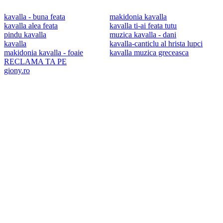
kavalla - buna feata
makidonia kavalla
kavalla alea feata
kavalla ti-ai feata tutu
pindu kavalla
muzica kavalla - dani
kavalla
kavalla-canticlu al hrista lupci
makidonia kavalla - foaie
kavalla muzica greceasca
RECLAMA TA PE
giony.ro