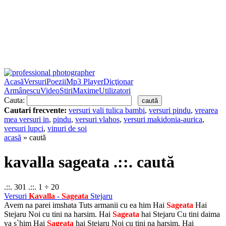
Acasă
Versuri
Poezii
Mp3 Player
Dicţionar
Armânescu
Video
Stiri
Maxime
Utilizatori
Cauta:
Cautari frecvente:
versuri vali tulica bambi
,
versuri pindu
,
vrearea
mea versuri in
,
pindu
,
versuri vlahos
,
versuri makidonia-aurica
,
versuri lupci
,
vinuri de soi
acasă
» caută
kavalla sageata .::. caută
.::. 301 .::. 1 ÷ 20
Versuri
Kavalla
-
Sageata
Stejaru
Avem na parei imshata Tuts armanii cu ea him Hai
Sageata
Hai
Stejaru Noi cu tini na harsim. Hai
Sageata
hai Stejaru Cu tini daima
va s`him Hai
Sageata
hai Stejaru Noi cu tini na harsim. Hai