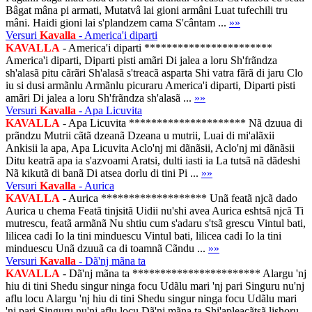
Bâgat mâna pi armati, Mutatvâ lai gioni armâni Luat tufechili tru
mâni. Haidi gioni lai s'plandzem cama S'cântam ...
»»
Versuri
Kavalla
- America'i diparti
KAVALLA
- America'i diparti ***********************
America'i diparti, Diparti pisti amãri Di jalea a loru Sh'frãndza
sh'alasã pitu cãrãri Sh'alasã s'treacã asparta Shi vatra fãrã di jaru Clo
iu si dusi armãnlu Armãnlu picuraru America'i diparti, Diparti pisti
amãri Di jalea a loru Sh'frãndza sh'alasã ...
»»
Versuri
Kavalla
- Apa Licuvita
KAVALLA
- Apa Licuvita ********************* Nã dzuua di
prãndzu Mutrii cãtã dzeanã Dzeana u mutrii, Luai di mi'alãxii
Ankisii la apa, Apa Licuvita Aclo'nj mi dãnãsii, Aclo'nj mi dãnãsii
Ditu keatrã apa ia s'azvoami Aratsi, dulti iasti ia La tutsã nã dãdeshi
Nã kikutã di banã Di atsea dorlu di tini Pi ...
»»
Versuri
Kavalla
- Aurica
KAVALLA
- Aurica ******************* Unã featã njcã dado
Aurica u chema Featã tinjsitã Uidii nu'shi avea Aurica eshtsã njcã Ti
mutrescu, featã armãnã Nu shtiu cum s'adaru s'tsã grescu Vintul bati,
lilicea cadi Io la tini minduescu Vintul bati, lilicea cadi Io la tini
minduescu Unã dzuuã ca di toamnã Cãndu ...
»»
Versuri
Kavalla
- Dã'nj mãna ta
KAVALLA
- Dã'nj mãna ta *********************** Alargu 'nj
hiu di tini Shedu singur ninga focu Udãlu mari 'nj pari Singuru nu'nj
aflu locu Alargu 'nj hiu di tini Shedu singur ninga focu Udãlu mari
'nj pari Singuru nu'nj aflu locu Dã'nj mãna ta Shi'apleacãtsã lishoru