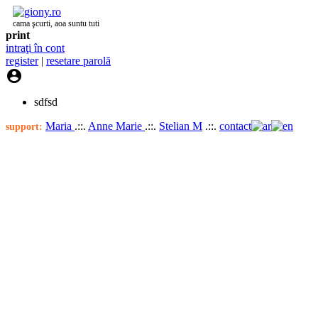
cama şcurti, aoa suntu tuti
print
intraţi în cont
register
|
resetare parolă

sdfsd
Maria
.::.
Anne Marie
.::.
Stelian M
.::.
contact
support: