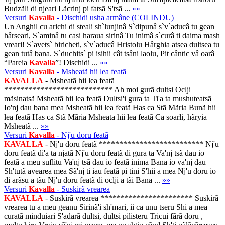
Budzãli di njeari Lãcrinj pi fatsã S'tsã ...
»»
Versuri
Kavalla
- Dischidi usha armâne (COLINDU)
Un Anghil cu arichi di steali sh`lunjinâ S`dipunâ s`v`aducâ tu gean
hârseari, S`aminâ tu casi haraua sirinâ Tu inimâ s`curâ ti daima mash
vreari! S`avets` biricheti, s`v`aducâ Hristolu Hârghia atsea dultsea tu
gean tutâ bana. S`duchits` pi isihii cât tsâni laolu, Pit cântic vâ oarâ
“Pareia
Kavalla
”! Dischidi ...
»»
Versuri
Kavalla
- Msheatã hii lea featã
KAVALLA
- Msheatã hii lea featã
*************************** Ah moi gurã dultsi Oclji
mãsinatsã Msheatã hii lea featã Dultsi'i gura ta Ti'a ta mushuteatsã
Io'nj dau bana mea Msheatã hii lea featã Has ca Stã Mãria Bunã hii
lea featã Has ca Stã Mãria Msheata hii lea featã Ca soarli, hãryia
Msheatã ...
»»
Versuri
Kavalla
- Nj'u doru featã
KAVALLA
- Nj'u doru featã ************************** Nj'u
doru featã di'a ta njatã Nj'u doru featã di gura ta Va'nj tsã dau io
featã a meu suflitu Va'nj tsã dau io featã inima Bana io va'nj dau
Sh'tutã avearea mea Sã'nj ti iau featã pi tini S'hii a mea Nj'u doru io
di arãsu a tãu Nj'u doru featã di oclji a tãi Bana ...
»»
Versuri
Kavalla
- Suskirã vrearea
KAVALLA
- Suskirã vrearea *********************** Suskirã
vrearea tu a meu geanu Sirinã'i sh'mari, ii ca unu tseru Shi a mea
curatã minduiari S'adarã dultsi, dultsi pilisteru Tricui fãrã doru ,