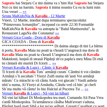
Sageata
hai Stejaru Cu tini daima va s`him Hai
Sageata
hai Stejaru
Noi cu tini na harsim.
Sageata
ii inima noastra Cu ea tu lumi isim
Una vreari ...
»»
Serata MaKidoNia &
Kavalla
- 12 Martie
Vineri, 12 Martie, imediat dupa terminarea spectacolului
"Primuveara Armanjilor", incepand cu orele 22:30 Formatiile
MaKidoNia &
Kavalla
va asteapta la "Balul Martisorului", la
Restaurant LaguNa din Constanta!
»»
Versuri Gica Coada - Doru di
Kavalla
GICA COADA - Doru di
Kavalla
*************************** Di daima alargu di tini La bãrnu
ti portu,
Kavalla
Maia nu poati ta s'kearã U'angreacã ma doru di
Kavalla
Maia nu poati ta s'kearã U'angreacã ma doru di
Kavalla
Makidonii, lunjnã di steauã Pãpãnji sh'cu paplu'a meu Mina Di etsã
tsi cãntarã shi murirã Di fciorii ...
»»
Versuri Kavalla & Lupci - Cântic ti
Kavalla
Ti fciorii di la
Kavalla
Tuts` armânji curats` Cântitsi ti voi cântăm
Armânji s`li ascultats`! Yioryi Zulfi numa nh`iasti Voi armânji
mârats` Cu mirachi io vâ cântu Anda voi giucats`! Vasili anheia
nhii`u numa, Al Yioryi al Arnăutlu, Cându ved câ hits` pi chefi
Sh`ma multu vâ cântu! Io hiu Halciul al Pucerea Tsi ...
»»
Versuri
Kavalla
& Lupci - Nâ vini lai hâbari
Nâ vini lai hâbari Di Moskopolea tea mari, Cumandu Ali Pasa Vrea
s'ardâ Moskopolea. Tu'armânescu câsâba Mult'aveari s'aduna,
Pâgânii bagâ inati Sibâ a lor nu'au arâhati. Greasti Cavallioti cu seati