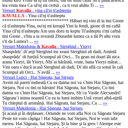
multu kiro Vruiu sã'nj mi nsoru, ma nu shtiu cãnd Sh'ti pãlãcãrsescu
lea vruta mea Ca sã'nj mi certsã , ca ti vrui ahãtu Ti ...
»»
Versuri
Kavalla
- yina cã'nj ti'ashteptu
KAVALLA
- Yina cã'nj ti'ashteptu
***************************** Hãbari inj vini di la tini Gione
cã ti'ashteptu Yina, nu'nj mi kreapã Yini la fendi, gione di mi caftã
Yina cã'nj ti'ashteptu Am unu doru tu keptu Ti'ashteptu s'mi caftsã
tini Gione , s'hiu a ta nveastã Zburashti lumea ca a tãi Pi altu voru
s'ti da Lumea'i ...
»»
Versuri Makidonia &
Kavalla
- Sterghiul - Yioryi
Shasprădz` di`anji Sterghiul tru xeani Sterghiul ali dadi, Amintă
shasprădz` di furdzâ Scumpul ali Orci... Tu gean mi doari lăi nica
arana Yioryi, lăi Yioryi, Nhi`ai hârâsitâ, vrute, bana Yioryi mârat...
Vini oara s`ducâ acasâ Sterghiul ali dadi, Di`shi află cu sotsii în cali
Scumpul ali Orci... S`avdâ ...
»»
Versuri Lupci - Hai Săgeata, hai Stejaru
Avem nâ pareii`msheatâ Cu ea daima noi va s`him Hai Săgeata, hai
Stejaru, Noi cu tini ni hârsim! Hai Săgeata, hai Stejaru, Cu tini
daima va s`him Hai Săgeata, hai Stejaru, Sh`cu Vasile Alecsandri!
Săgeata`i inima noastrâ Cu ea tu lumi inshim Unâ vreari albâ-njirlâ
Tu chieptul di aromânji. Hai Săgeata, hai Stejaru, Cu ...
»»
Versuri Makidonia - Hai Săgeata, hai Stejaru
Şi acasă şi în deplasare, Oriunde ne vom afla Noi cu Săgeata Stejaru
Peste tot vom câştiga ! Hai Săgeata, hai Stejaru, Noi te vom iubi
mereu. Hai Săgeata, hai Stejaru, Şi la bine şi la greu ! Alempe este