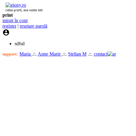
cama şcurti, aoa suntu tuti
print
intraţi în cont
register
|
resetare parolă

sdfsd
Maria
.::.
Anne Marie
.::.
Stelian M
.::.
contact
support: