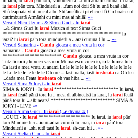
Iu iarai, iu
iarai
pân tora, Minduierli a ...î`nhi adram cârunâ. Iu iarai,
iu
iarai
pân tora, Minduierli a ...fum noi doii Sh`tu unâ banâ altâ..
Sh`deapoaia vini un cal albu Shi`ancâlicai pi el cu silâ Cu boatsea di
cutrimburatâ Armânhi cu mini mas ai nhilâ!
»»
Versuri Nicu Uzum - & Sirma Guci - Iu
iarai
...& Sirma Guci Iu
iarai
Muzica si text Sirma Guci
************************************************ Iu
iarai? iu
iarai
pa'n tora minduierli a ...arai curuna ! Iu ...
»»
Versuri Samarina -
Candu
gioaca a mea vruta in cor
Samarina -
Candu
gioaca a mea vruta in cor
************************
Candu
gioaca, a mea vruta in cor
Tutz ficiorii ,dupu ea vas mor Mi marescu cu ea io, io la lumea tuta
Ca iasti a mea vruta ,ti anami Le le le le le le le le Le le le le le le le
le Le le le le le le le le Oh ore ... Iasti nalta, iasti
imsheata
ea Oh lea
...dada mea Feata
imsheata
oh vas hiba ...
»»
Versuri Sima & Ioryi - iu
iarai
SIMA & IORYI - Iu
iarai
************************** Iu iarai,
iu
iarai
featã pãnã tora Iu ...mesi di albineatsã Iu iarai, iu
iarai
featã
pãnã tora Iu ...albineatsã ************************** SIMA &
IORYI - LIVE
»»
Versuri Sirma Guci - Iu
iarai
(...e divina :x )
...GUCI - Iu
iarai
********************* Iu iarai, iu
iarai
pân'
tora Minduierli a ...io ñi-adrai curunâ Iu iarai, iu
iarai
pân' tora
Minduierli a ...shi tutŭ tatsi Iu
iarai
, sh-cari hii ...
»»
Versuri Stelian Cioc - Iu
iarai