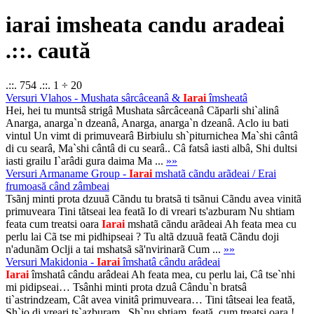
iarai imsheata candu aradeai
.::. caută
.::. 754 .::. 1 ÷ 20
Versuri Vlahos - Mushata sârcâceanâ &
Iarai
îmsheatâ
Hei, hei tu muntsâ strigâ Mushata sârcâceanâ Căparli shi`alinâ
Anarga, anarga`n dzeanâ, Anarga, anarga`n dzeanâ. Aclo iu bati
vintul Un vimt di primuvearâ Birbiulu sh`piturnichea Ma`shi cântâ
di cu searâ, Ma`shi cântâ di cu searâ.. Câ fatsâ iasti albâ, Shi dultsi
iasti grailu I`arâdi gura daima Ma ...
»»
Versuri Armaname Group -
Iarai
mshatã cãndu arãdeai / Erai
frumoasă când zâmbeai
Tsãnj minti prota dzuuã Cãndu tu bratsã ti tsãnui Cãndu avea vinitã
primuveara Tini tãtseai lea featã Io di vreari ts'azburam Nu shtiam
feata cum treatsi oara
Iarai
mshatã cãndu arãdeai Ah feata mea cu
perlu lai Cã tse mi pidhipseai ? Tu altã dzuuã featã Cãndu doji
n'adunãm Oclji a tai mshatsã sã'nvirinarã Cum ...
»»
Versuri Makidonia -
Iarai
îmshatâ cându arâdeai
Iarai
îmshatâ cându arâdeai Ah feata mea, cu perlu lai, Câ tse`nhi
mi pidipseai… Tsânhi minti prota dzuâ Cându`n bratsâ
ti`astrindzeam, Cât avea vinitâ primuveara… Tini tâtseai lea feată,
Sh`io di vreari ts`azburam.. Sh`nu shtiam, feată, cum treatsi oara !