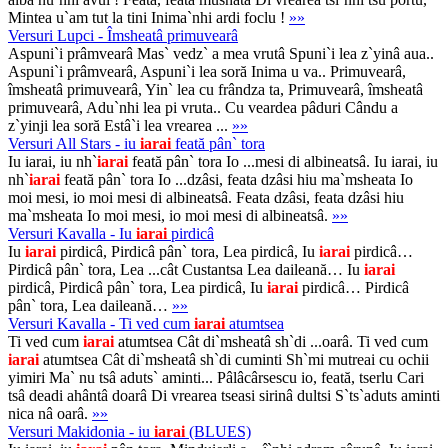
Mintea u`am tut la tini Inima`nhi ardi foclu !
»»
Versuri Lupci - Îmsheatâ primuvearâ
Aspuni`i prâmvearâ Mas` vedz` a mea vrutâ Spuni`i lea z`yinâ aua..
Aspuni`i prâmvearâ, Aspuni`i lea soră Inima u va.. Primuvearâ,
îmsheatâ primuvearâ, Yin` lea cu frândza ta, Primuvearâ, îmsheatâ
primuvearâ, Adu`nhi lea pi vruta.. Cu veardea pâduri Cându a
z`yinji lea soră Estâ`i lea vrearea ...
»»
Versuri All Stars - iu
iarai
feată pân` tora
Iu iarai, iu nh`
iarai
feată pân` tora Io ...mesi di albineatsâ. Iu iarai, iu
nh`
iarai
feată pân` tora Io ...dzâsi, feata dzâsi hiu ma`msheata Io
moi mesi, io moi mesi di albineatsâ. Feata dzâsi, feata dzâsi hiu
ma`msheata Io moi mesi, io moi mesi di albineatsâ.
»»
Versuri Kavalla - Iu
iarai
pirdicâ
Iu
iarai
pirdicâ, Pirdicâ pân` tora, Lea pirdicâ, Iu
iarai
pirdicâ…
Pirdicâ pân` tora, Lea ...cât Custantsa Lea daileană… Iu
iarai
pirdicâ, Pirdicâ pân` tora, Lea pirdicâ, Iu
iarai
pirdicâ… Pirdicâ
pân` tora, Lea daileană…
»»
Versuri Kavalla - Ti ved cum
iarai
atumtsea
Ti ved cum
iarai
atumtsea Cât di`msheatâ sh`di ...oarâ. Ti ved cum
iarai
atumtsea Cât di`msheatâ sh`di cuminti Sh`mi mutreai cu ochii
yimiri Ma` nu tsâ aduts` aminti... Pâlâcârsescu io, feată, tserlu Cari
tsâ deadi ahântâ doarâ Di vrearea tseasi sirinâ dultsi S`ts`aduts aminti
nica nâ oarâ.
»»
Versuri Makidonia - iu
iarai
(BLUES)