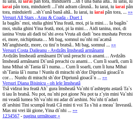
Iu iarai, iu
iarai
pân tora, minduierli ...sh`t`unâ banâ altâ.. Iu iarai, iu
iarai
pân tora, minduierli ...î`nhi adram cârunâ.. Iu iarai, iu
iarai
pân
tora, minduierli ...sh`t`unâ banâ altâ.. Iu iarai, iu
iarai
pân tora, ...
»»
Versuri All Stars - Arau & Coada - Duet 1
Ia bagâts` moi, stulia ghini Yina feată, moi, pi la mini… Ia bagâts`
moi, stulia ghini Yina feată, moi, pi la mini… Aidi tanina, moi, di
ianina Vruta ali dadi tsi`shi avea Vruta ali dadi `tsea mushata Percea
ei, more, nichiptinata… Mi bag, somnul nu`nhi mi`acatsâ
Mi`anghisedz, more, cu tini`n bratsâ.. Mi bag, somnul ...
»»
Versuri Costa Daileanu - Avdzâts îmsheatâ armânami
Avdzâts îmsheatâ armânami Di`unâ preachi cu anami… Avdzâts
îmsheatâ armânami Di`unâ preachi cu anami… Cum îi soarli, cum îi
luna Mihai sh`Tania lâ`i numa… Cum îi soarli, cum îi luna Mihai
sh`Tania lâ`i numa ! Nunlu di mirachi sh`dor Dipriunâ gioacâ`n
cor… Nunlu di mirachi sh`dor Dipriunâ gioacâ`n ...
»»
Versuri Diana Bisinicu - oh lele îmsheatâ
Tsâ vidzui lea feată Ah` gura îmsheatâ Va`nhi ti`ashteptu astarâ Ta`s
ti iau în bratsâ. Nu pot, nu`nhi pot gione Nu pot ta z`yin mini Va`nhi
mi veadâ lumea Sh`va`nhi mi adar di`arshini. Nu`nhi ti`adari
di`arshini Tini scumpâ feată Câ mini ti voi Ta s`hii a meau` înveastâ.
Mas mi vrei lăi gione, Yina di`nhi ...
»»
1
2
3
4
5
6
7
-
pagina următoare »