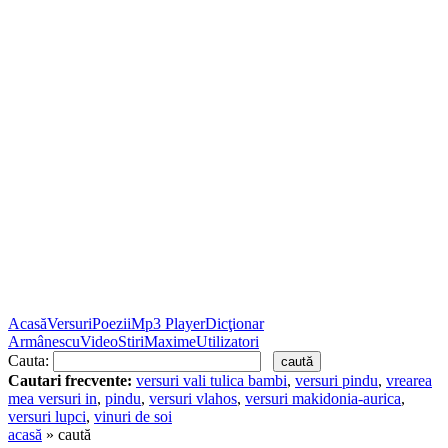
Acasă
Versuri
Poezii
Mp3 Player
Dicţionar
Armânescu
Video
Stiri
Maxime
Utilizatori
Cauta:
Cautari frecvente:
versuri vali tulica bambi
,
versuri pindu
,
vrearea
mea versuri in
,
pindu
,
versuri vlahos
,
versuri makidonia-aurica
,
versuri lupci
,
vinuri de soi
acasă
» caută