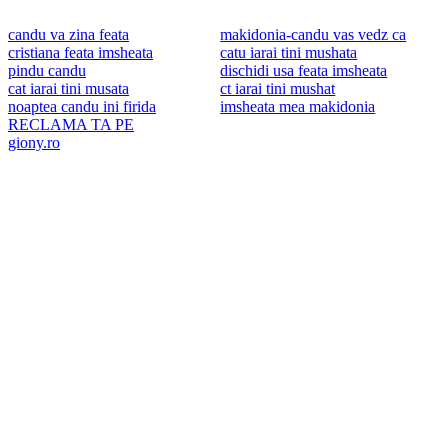
candu va zina feata
makidonia-candu vas vedz ca
cristiana feata imsheata
catu iarai tini mushata
pindu candu
dischidi usa feata imsheata
cat iarai tini musata
ct iarai tini mushat
noaptea candu ini firida
imsheata mea makidonia
RECLAMA TA PE
giony.ro