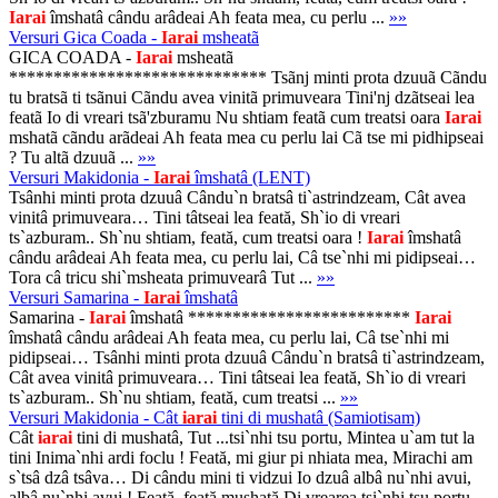
Iarai
îmshatâ cându arâdeai Ah feata mea, cu perlu ...
»»
Versuri Gica Coada -
Iarai
msheatã
GICA COADA -
Iarai
msheatã
***************************** Tsãnj minti prota dzuuã Cãndu
tu bratsã ti tsãnui Cãndu avea vinitã primuveara Tini'nj dzãtseai lea
featã Io di vreari tsã'zburamu Nu shtiam featã cum treatsi oara
Iarai
mshatã cãndu arãdeai Ah feata mea cu perlu lai Cã tse mi pidhipseai
? Tu altã dzuuã ...
»»
Versuri Makidonia -
Iarai
îmshatâ (LENT)
Tsânhi minti prota dzuuâ Cându`n bratsâ ti`astrindzeam, Cât avea
vinitâ primuveara… Tini tâtseai lea feată, Sh`io di vreari
ts`azburam.. Sh`nu shtiam, feată, cum treatsi oara !
Iarai
îmshatâ
cându arâdeai Ah feata mea, cu perlu lai, Câ tse`nhi mi pidipseai…
Tora câ tricu shi`msheata primuvearâ Tut ...
»»
Versuri Samarina -
Iarai
îmshatâ
Samarina -
Iarai
îmshatâ *************************
Iarai
îmshatâ cându arâdeai Ah feata mea, cu perlu lai, Câ tse`nhi mi
pidipseai… Tsânhi minti prota dzuuâ Cându`n bratsâ ti`astrindzeam,
Cât avea vinitâ primuveara… Tini tâtseai lea feată, Sh`io di vreari
ts`azburam.. Sh`nu shtiam, feată, cum treatsi ...
»»
Versuri Makidonia - Cât
iarai
tini di mushatâ (Samiotisam)
Cât
iarai
tini di mushatâ, Tut ...tsi`nhi tsu portu, Mintea u`am tut la
tini Inima`nhi ardi foclu ! Feată, mi giur pi nhiata mea, Mirachi am
s`tsâ dzâ tsâva… Di cându mini ti vidzui Io dzuâ albâ nu`nhi avui,
albâ nu`nhi avui ! Feată, feată mushată Di vrearea tsi`nhi tsu portu,