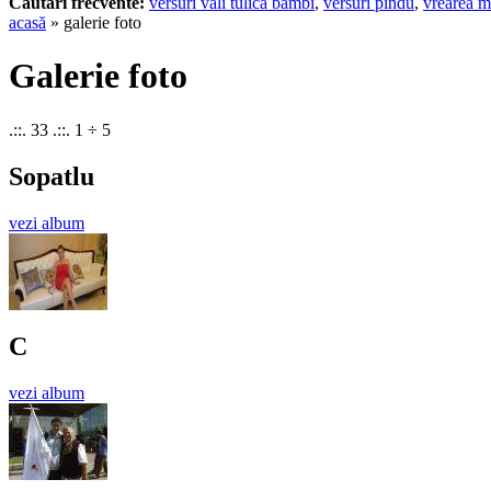
Cautari frecvente:
versuri vali tulica bambi
,
versuri pindu
,
vrearea m
acasă
» galerie foto
Galerie foto
.::. 33 .::. 1 ÷ 5
Sopatlu
vezi album
C
vezi album