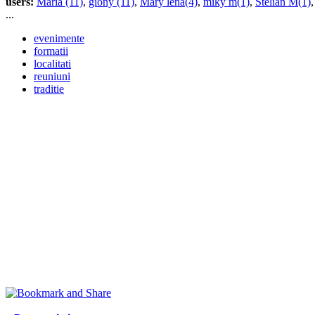
users:
Maria (11)
,
giony (11)
,
Mary lena(4)
,
miky m(1)
,
Stelian M(1)
...
evenimente
formatii
localitati
reuniuni
traditie