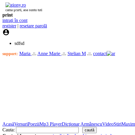
cama şcurti, aoa suntu tuti
print
intraţi în cont
register
|
resetare parolă

sdfsd
Maria
.::.
Anne Marie
.::.
Stelian M
.::.
contact
support:
Acasă
Versuri
Poezii
Mp3 Player
Dicţionar Armânescu
Video
Stiri
Maxim
Cauta: