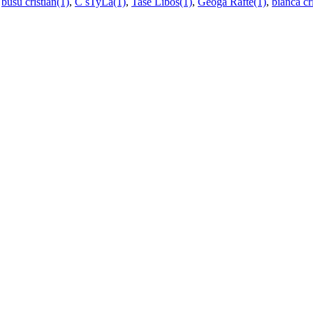
,
busu cristian(1)
,
C sTyLa(1)
,
Tase Libos(1)
,
Geoga Rafte(1)
,
bianca cr