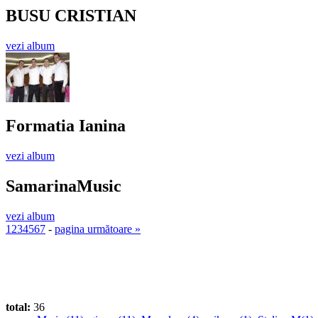
BUSU CRISTIAN
vezi album
Formatia Ianina
vezi album
SamarinaMusic
vezi album
1
2
3
4
5
6
7
-
pagina următoare »
total:
36