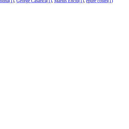
istina(1)
,
George Casarica(1)
,
Marius Enciu(1)
,
epure costel(1)