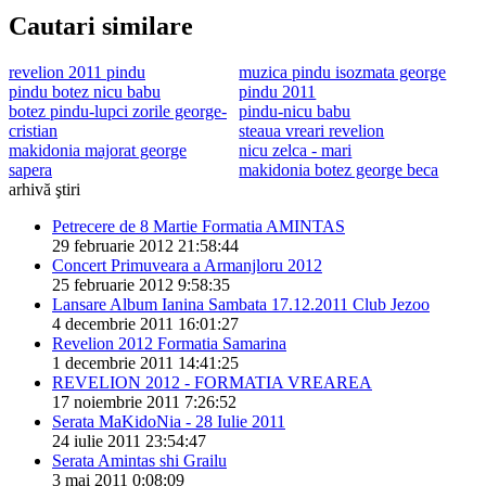
Cautari similare
revelion 2011 pindu
muzica pindu isozmata george
pindu botez nicu babu
pindu 2011
botez pindu-lupci zorile george-
pindu-nicu babu
cristian
steaua vreari revelion
makidonia majorat george
nicu zelca - mari
sapera
makidonia botez george beca
arhivă ştiri
Petrecere de 8 Martie Formatia AMINTAS
29 februarie 2012 21:58:44
Concert Primuveara a Armanjloru 2012
25 februarie 2012 9:58:35
Lansare Album Ianina Sambata 17.12.2011 Club Jezoo
4 decembrie 2011 16:01:27
Revelion 2012 Formatia Samarina
1 decembrie 2011 14:41:25
REVELION 2012 - FORMATIA VREAREA
17 noiembrie 2011 7:26:52
Serata MaKidoNia - 28 Iulie 2011
24 iulie 2011 23:54:47
Serata Amintas shi Grailu
3 mai 2011 0:08:09