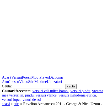
Acasă
Versuri
Poezii
Mp3 Player
Dicţionar
Armânescu
Video
Stiri
Maxime
Utilizatori
Cauta:
Cautari frecvente:
versuri vali tulica bambi
,
versuri pindu
,
vrearea
mea versuri in
,
pindu
,
versuri vlahos
,
versuri makidonia-aurica
,
versuri lupci
,
vinuri de soi
acasă
»
stiri
» Revelion Armanescu 2011 - George & Nicu Uzum -