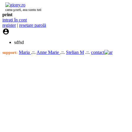
cama şcurti, aoa suntu tuti
print
intraţi în cont
register
|
resetare parolă

sdfsd
Maria
.::.
Anne Marie
.::.
Stelian M
.::.
contact
support: