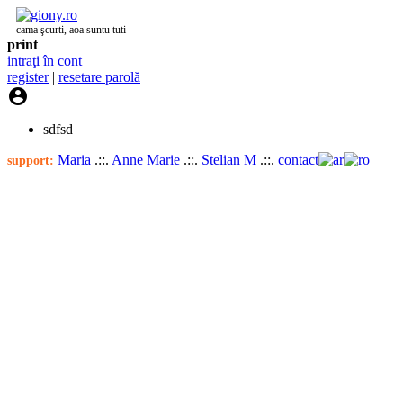
cama şcurti, aoa suntu tuti
print
intraţi în cont
register
|
resetare parolă

sdfsd
Maria
.::.
Anne Marie
.::.
Stelian M
.::.
contact
support: