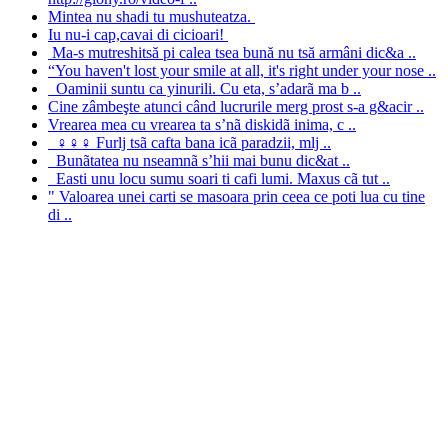
Mintea nu shadi tu mushuteatza.
Iu nu-i cap,cavai di cicioari!
Ma-s mutreshitsă pi calea tsea bună nu tsă armâni dic&a ..
“You haven't lost your smile at all, it's right under your nose ..
Oaminii suntu ca yinurili. Cu eta, s’adarã ma b ..
Cine zâmbeşte atunci când lucrurile merg prost s-a g&acir ..
Vrearea mea cu vrearea ta s’nã diskidã inima, c ..
♀♀♀ Furlj tsã cafta bana icã paradzii, mlj ..
Bunãtatea nu nseamnã s’hii mai bunu dic&at ..
Easti unu locu sumu soari ti cafi lumi. Maxus cã tut ..
" Valoarea unei carti se masoara prin ceea ce poti lua cu tine
di ..