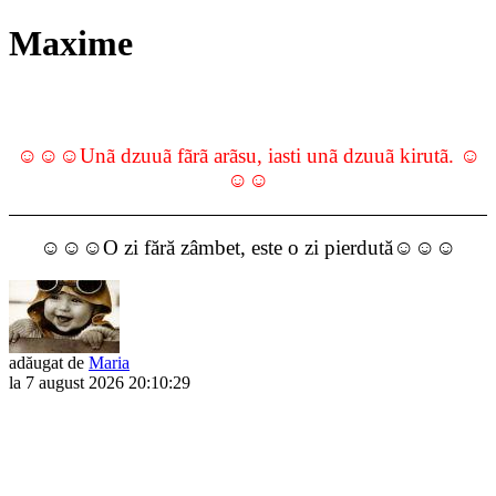
Maxime
☺☺☺Unã dzuuã fãrã arãsu, iasti unã dzuuã kirutã. ☺
☺☺
☺☺☺O zi fără zâmbet, este o zi pierdută☺☺☺
adăugat de
Maria
la 7 august 2026 20:10:29