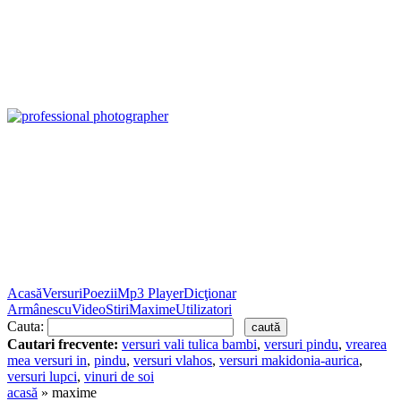
Acasă
Versuri
Poezii
Mp3 Player
Dicţionar
Armânescu
Video
Stiri
Maxime
Utilizatori
Cauta:
Cautari frecvente:
versuri vali tulica bambi
,
versuri pindu
,
vrearea
mea versuri in
,
pindu
,
versuri vlahos
,
versuri makidonia-aurica
,
versuri lupci
,
vinuri de soi
acasă
» maxime