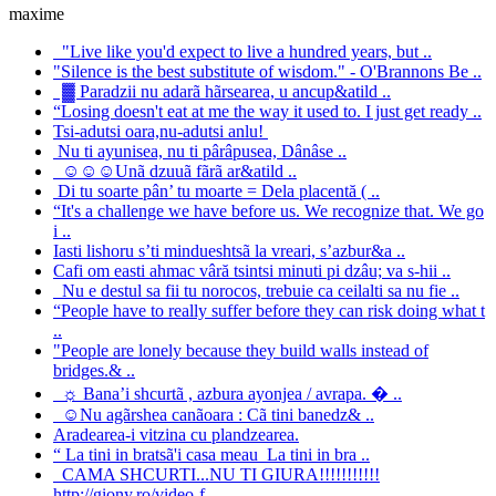
maxime
"Live like you'd expect to live a hundred years, but ..
"Silence is the best substitute of wisdom." - O'Brannons Be ..
▓ Paradzii nu adarã hãrsearea, u ancup&atild ..
“Losing doesn't eat at me the way it used to. I just get ready ..
Tsi-adutsi oara,nu-adutsi anlu!
Nu ti ayunisea, nu ti pârâpusea, Dânâse ..
☺☺☺Unã dzuuã fãrã ar&atild ..
Di tu soarte pân’ tu moarte = Dela placentă ( ..
“It's a challenge we have before us. We recognize that. We go
i ..
Iasti lishoru s’ti mindueshtsã la vreari, s’azbur&a ..
Cafi om easti ahmac vâră tsintsi minuti pi dzâu; va s-hii ..
Nu e destul sa fii tu norocos, trebuie ca ceilalti sa nu fie ..
“People have to really suffer before they can risk doing what t
..
"People are lonely because they build walls instead of
bridges.& ..
☼ Bana’i shcurtã , azbura ayonjea / avrapa. � ..
☺Nu agãrshea canãoara : Cã tini banedz& ..
Aradearea-i vitzina cu plandzearea.
“ La tini in bratsã'i casa meau La tini in bra ..
CAMA SHCURTI...NU TI GIURA!!!!!!!!!!!
http://giony.ro/video-f ..