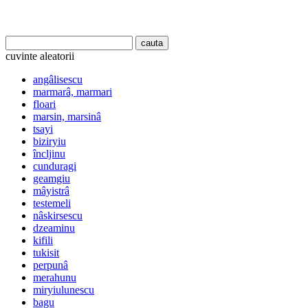
cuvinte aleatorii
angâlisescu
marmarâ, marmari
floari
marsin, marsinâ
tsayi
biziryiu
încljinu
cunduragi
geamgiu
mâyistrâ
testemeli
nâskirsescu
dzeaminu
kifili
tukisit
perpunâ
merahunu
miryiulunescu
bagu