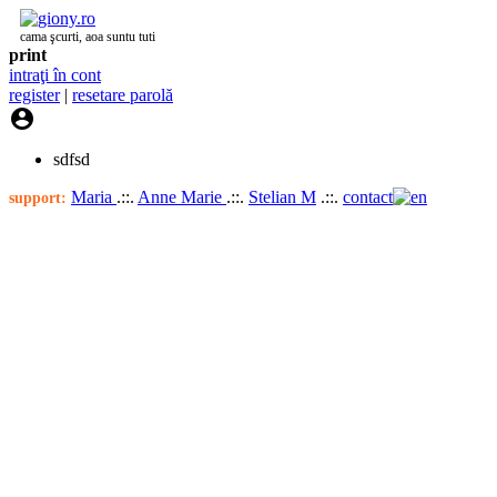
cama şcurti, aoa suntu tuti
print
intraţi în cont
register
|
resetare parolă

sdfsd
Maria
.::.
Anne Marie
.::.
Stelian M
.::.
contact
support: