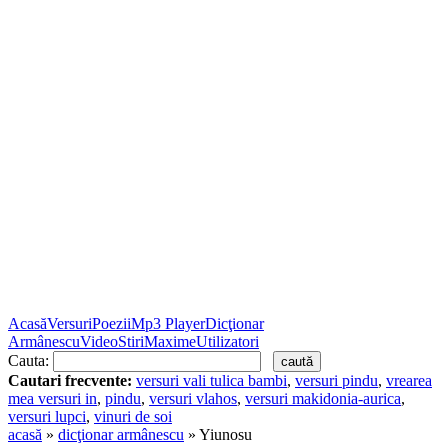
Acasă
Versuri
Poezii
Mp3 Player
Dicţionar
Armânescu
Video
Stiri
Maxime
Utilizatori
Cauta:
Cautari frecvente:
versuri vali tulica bambi
,
versuri pindu
,
vrearea
mea versuri in
,
pindu
,
versuri vlahos
,
versuri makidonia-aurica
,
versuri lupci
,
vinuri de soi
acasă
»
dicţionar armânescu
» Yiunosu