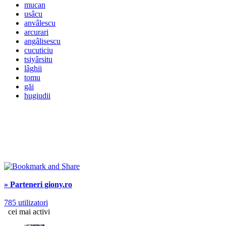
mucan
usâcu
anvâlescu
arcurari
angâlisescu
cucuticiu
tsiyârsitu
lâghii
tomu
găi
hugiudii
» Parteneri giony.ro
785 utilizatori
cei mai activi