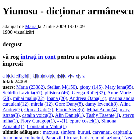
Yiunosu - dicţionar armânescu
adăugat de
Maria
la 2 iulie 2009 19:07:09
1900 vizualizări
dezgust
vă rog
intraţi în cont
pentru a putea adăuga
impresii
a
|
b
|
c
|
d
|
e
|
f
|
g
|
h
|
i
|
j
|
k
|
l
|
m
|
n
|
o
|
p
|
q
|
r
|
s
|
t
|
u
|
v
|
w
|
x
|
y
|
z
total:
24068
users:
Maria (23382)
,
Stelian M(150)
,
giony (145)
,
Mary lena(95)
,
Schirliu Lavinia(57)
,
pilistera (46)
,
Geoga Rafte(32)
,
Anne Marie
(28)
,
mihai maliu(22)
,
Ioana (20)
,
Andreea Oana(14)
,
marina andra
caraulani(12)
,
mirela (12)
,
Gore Dany(8)
,
damy levendi(8)
,
Alina
Andrei(7)
,
Oprea Gabi(7)
,
Florin Stere(6)
,
Mihai Adam(4)
,
mary
istrate(3)
,
catalin voicu(2)
,
Alin Daniel(1)
,
Tashy Tasente(1)
,
steryu
miha(1)
,
Flory Caragop(1)
,
- -(1)
,
epure costel(1)
,
Simona
Arnautu(1)
,
Constantin Maliu(1)
ultimile adăugate :
maxusu
,
simferu
,
hurusi
,
carvanari
,
capitanlu
,
treambura
,
cu tucimi
,
Paradzii
,
Picurar
,
haristo
,
mini
,
azbura
,
Tzea