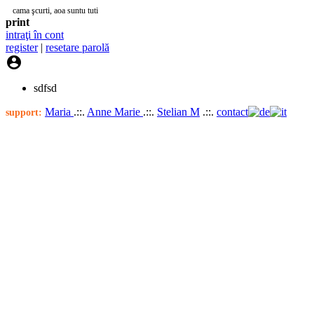
cama şcurti, aoa suntu tuti
print
intraţi în cont
register
|
resetare parolă

sdfsd
Maria
.::.
Anne Marie
.::.
Stelian M
.::.
contact
support: