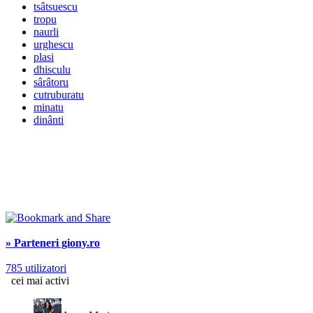
tsâtsuescu
tropu
naurli
urghescu
plasi
dhisculu
sârâtoru
cutruburatu
minatu
dinânti
» Parteneri giony.ro
785 utilizatori
cei mai activi