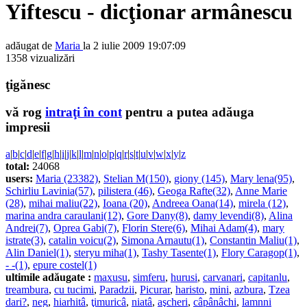
Yiftescu - dicţionar armânescu
adăugat de
Maria
la 2 iulie 2009 19:07:09
1358 vizualizări
ţigănesc
vă rog
intraţi în cont
pentru a putea adăuga
impresii
a
|
b
|
c
|
d
|
e
|
f
|
g
|
h
|
i
|
j
|
k
|
l
|
m
|
n
|
o
|
p
|
q
|
r
|
s
|
t
|
u
|
v
|
w
|
x
|
y
|
z
total:
24068
users:
Maria (23382)
,
Stelian M(150)
,
giony (145)
,
Mary lena(95)
,
Schirliu Lavinia(57)
,
pilistera (46)
,
Geoga Rafte(32)
,
Anne Marie
(28)
,
mihai maliu(22)
,
Ioana (20)
,
Andreea Oana(14)
,
mirela (12)
,
marina andra caraulani(12)
,
Gore Dany(8)
,
damy levendi(8)
,
Alina
Andrei(7)
,
Oprea Gabi(7)
,
Florin Stere(6)
,
Mihai Adam(4)
,
mary
istrate(3)
,
catalin voicu(2)
,
Simona Arnautu(1)
,
Constantin Maliu(1)
,
Alin Daniel(1)
,
steryu miha(1)
,
Tashy Tasente(1)
,
Flory Caragop(1)
,
- -(1)
,
epure costel(1)
ultimile adăugate :
maxusu
,
simferu
,
hurusi
,
carvanari
,
capitanlu
,
treambura
,
cu tucimi
,
Paradzii
,
Picurar
,
haristo
,
mini
,
azbura
,
Tzea
dari?
,
neg
,
hiarhitâ
,
ţimuricâ
,
niatâ
,
aşcheri
,
câpânâchi
,
lamnni