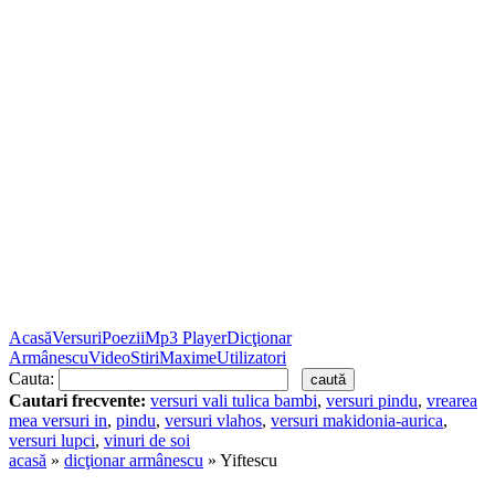
Acasă
Versuri
Poezii
Mp3 Player
Dicţionar
Armânescu
Video
Stiri
Maxime
Utilizatori
Cauta:
Cautari frecvente:
versuri vali tulica bambi
,
versuri pindu
,
vrearea
mea versuri in
,
pindu
,
versuri vlahos
,
versuri makidonia-aurica
,
versuri lupci
,
vinuri de soi
acasă
»
dicţionar armânescu
» Yiftescu