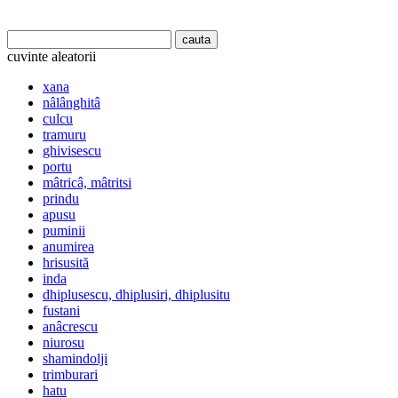
cuvinte aleatorii
xana
nâlânghitâ
culcu
tramuru
ghivisescu
portu
mâtricâ, mâtritsi
prindu
apusu
puminii
anumirea
hrisusită
inda
dhiplusescu, dhiplusiri, dhiplusitu
fustani
anâcrescu
niurosu
shamindolji
trimburari
hatu