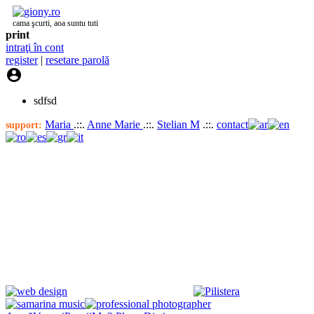
cama şcurti, aoa suntu tuti
print
intraţi în cont
register
|
resetare parolă

sdfsd
Maria
.::.
Anne Marie
.::.
Stelian M
.::.
contact
support: