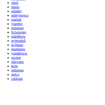
ratsâ
stupu
gâstânj
apâryisescu
mabuli
yrambo
numirari
ficiurangu
mârtâtoru
nvireadzâ
ncljinari
maimunu
yumârescu
ascuru
pâzvanu
keru
mâmosu
gotca
ciuleaiu