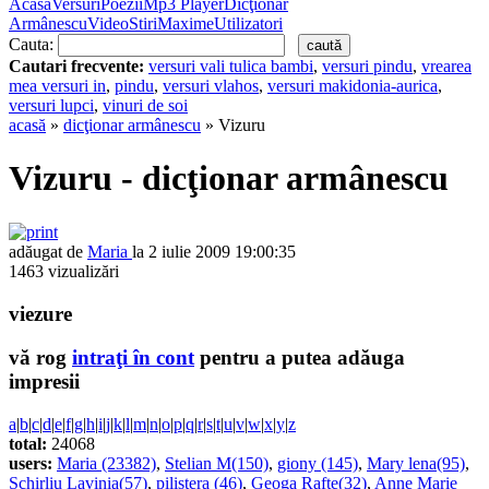
Acasă
Versuri
Poezii
Mp3 Player
Dicţionar
Armânescu
Video
Stiri
Maxime
Utilizatori
Cauta:
Cautari frecvente:
versuri vali tulica bambi
,
versuri pindu
,
vrearea
mea versuri in
,
pindu
,
versuri vlahos
,
versuri makidonia-aurica
,
versuri lupci
,
vinuri de soi
acasă
»
dicţionar armânescu
» Vizuru
Vizuru - dicţionar armânescu
adăugat de
Maria
la 2 iulie 2009 19:00:35
1463 vizualizări
viezure
vă rog
intraţi în cont
pentru a putea adăuga
impresii
a
|
b
|
c
|
d
|
e
|
f
|
g
|
h
|
i
|
j
|
k
|
l
|
m
|
n
|
o
|
p
|
q
|
r
|
s
|
t
|
u
|
v
|
w
|
x
|
y
|
z
total:
24068
users:
Maria (23382)
,
Stelian M(150)
,
giony (145)
,
Mary lena(95)
,
Schirliu Lavinia(57)
,
pilistera (46)
,
Geoga Rafte(32)
,
Anne Marie