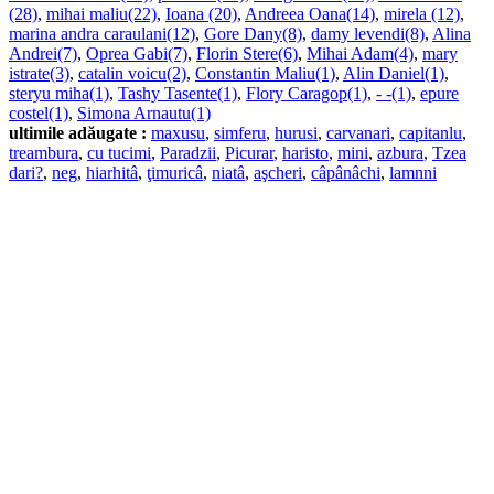
(28)
,
mihai maliu(22)
,
Ioana (20)
,
Andreea Oana(14)
,
mirela (12)
,
marina andra caraulani(12)
,
Gore Dany(8)
,
damy levendi(8)
,
Alina
Andrei(7)
,
Oprea Gabi(7)
,
Florin Stere(6)
,
Mihai Adam(4)
,
mary
istrate(3)
,
catalin voicu(2)
,
Constantin Maliu(1)
,
Alin Daniel(1)
,
steryu miha(1)
,
Tashy Tasente(1)
,
Flory Caragop(1)
,
- -(1)
,
epure
costel(1)
,
Simona Arnautu(1)
ultimile adăugate :
maxusu
,
simferu
,
hurusi
,
carvanari
,
capitanlu
,
treambura
,
cu tucimi
,
Paradzii
,
Picurar
,
haristo
,
mini
,
azbura
,
Tzea
dari?
,
neg
,
hiarhitâ
,
ţimuricâ
,
niatâ
,
aşcheri
,
câpânâchi
,
lamnni