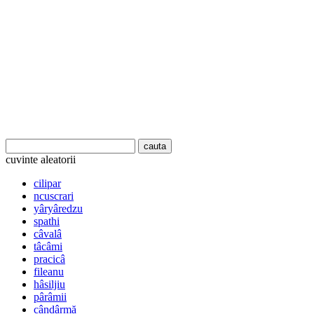
cuvinte aleatorii
cilipar
ncuscrari
yâryâredzu
spathi
câvalâ
tâcâmi
pracicâ
fileanu
hâsiljiu
pârâmii
cândârmă