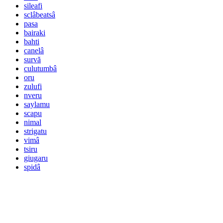
sileafi
sclâbeatsâ
pasa
bairaki
bahti
canelâ
survă
culutumbâ
oru
zulufi
nveru
saylamu
scapu
nimal
strigatu
vimâ
tsiru
giugaru
spidâ