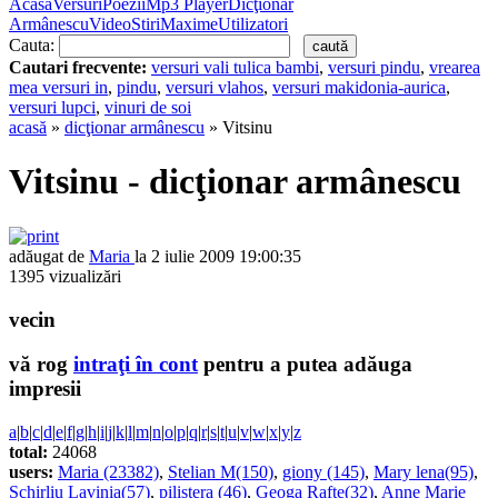
Acasă
Versuri
Poezii
Mp3 Player
Dicţionar
Armânescu
Video
Stiri
Maxime
Utilizatori
Cauta:
Cautari frecvente:
versuri vali tulica bambi
,
versuri pindu
,
vrearea
mea versuri in
,
pindu
,
versuri vlahos
,
versuri makidonia-aurica
,
versuri lupci
,
vinuri de soi
acasă
»
dicţionar armânescu
» Vitsinu
Vitsinu - dicţionar armânescu
adăugat de
Maria
la 2 iulie 2009 19:00:35
1395 vizualizări
vecin
vă rog
intraţi în cont
pentru a putea adăuga
impresii
a
|
b
|
c
|
d
|
e
|
f
|
g
|
h
|
i
|
j
|
k
|
l
|
m
|
n
|
o
|
p
|
q
|
r
|
s
|
t
|
u
|
v
|
w
|
x
|
y
|
z
total:
24068
users:
Maria (23382)
,
Stelian M(150)
,
giony (145)
,
Mary lena(95)
,
Schirliu Lavinia(57)
,
pilistera (46)
,
Geoga Rafte(32)
,
Anne Marie