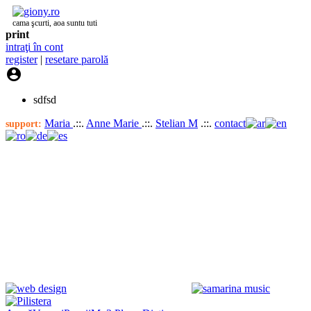
cama şcurti, aoa suntu tuti
print
intraţi în cont
register
|
resetare parolă

sdfsd
Maria
.::.
Anne Marie
.::.
Stelian M
.::.
contact
support: