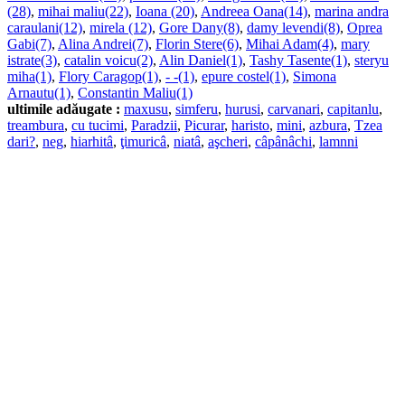
(28)
,
mihai maliu(22)
,
Ioana (20)
,
Andreea Oana(14)
,
marina andra
caraulani(12)
,
mirela (12)
,
Gore Dany(8)
,
damy levendi(8)
,
Oprea
Gabi(7)
,
Alina Andrei(7)
,
Florin Stere(6)
,
Mihai Adam(4)
,
mary
istrate(3)
,
catalin voicu(2)
,
Alin Daniel(1)
,
Tashy Tasente(1)
,
steryu
miha(1)
,
Flory Caragop(1)
,
- -(1)
,
epure costel(1)
,
Simona
Arnautu(1)
,
Constantin Maliu(1)
ultimile adăugate :
maxusu
,
simferu
,
hurusi
,
carvanari
,
capitanlu
,
treambura
,
cu tucimi
,
Paradzii
,
Picurar
,
haristo
,
mini
,
azbura
,
Tzea
dari?
,
neg
,
hiarhitâ
,
ţimuricâ
,
niatâ
,
aşcheri
,
câpânâchi
,
lamnni