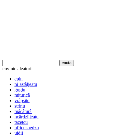
cuvinte aleatorii
epin
ni-astâljeatu
gugiu
mituricâ
yrâpsitu
strinu
mâcâturâ
ncârdziljeatu
tazetcu
nfricushedzu
uidii