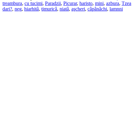
treambura
,
cu tucimi
,
Paradzii
,
Picurar
,
haristo
,
mini
,
azbura
,
Tzea
dari?
,
neg
,
hiarhitâ
,
ţimuricâ
,
niatâ
,
aşcheri
,
câpânâchi
,
lamnni