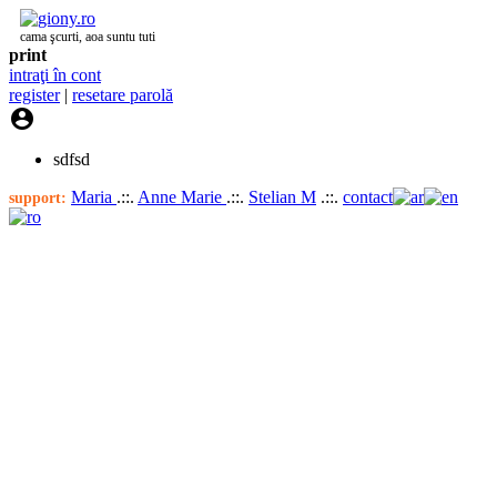
cama şcurti, aoa suntu tuti
print
intraţi în cont
register
|
resetare parolă

sdfsd
Maria
.::.
Anne Marie
.::.
Stelian M
.::.
contact
support: