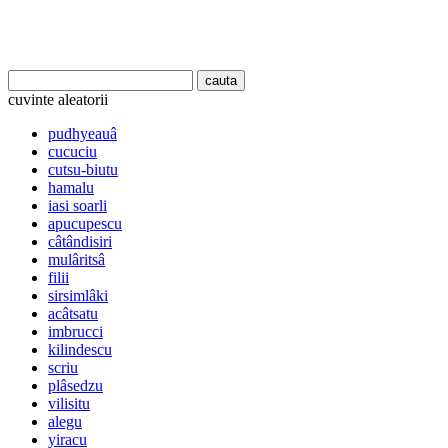
cuvinte aleatorii
pudhyeauâ
cucuciu
cutsu-biutu
hamalu
iasi soarli
apucupescu
câtândisiri
mulâritsâ
filii
sirsimlâki
acâtsatu
imbrucci
kilindescu
scriu
plâsedzu
vilisitu
alegu
yiracu