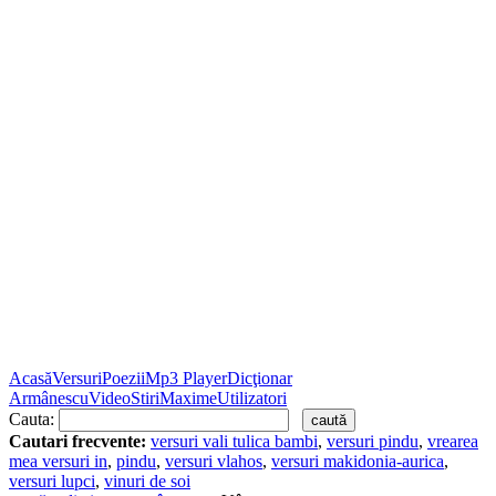
Acasă
Versuri
Poezii
Mp3 Player
Dicţionar
Armânescu
Video
Stiri
Maxime
Utilizatori
Cauta:
Cautari frecvente:
versuri vali tulica bambi
,
versuri pindu
,
vrearea
mea versuri in
,
pindu
,
versuri vlahos
,
versuri makidonia-aurica
,
versuri lupci
,
vinuri de soi