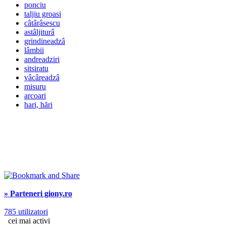
ponciu
taljiu groasi
câtârâsescu
astâljiturâ
grindineadzâ
lâmbii
andreadziri
sitsiratu
vâcâreadzâ
misuru
arcoari
hari, hări
» Parteneri giony.ro
785 utilizatori
cei mai activi