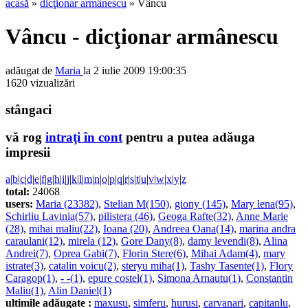
acasă
»
dicţionar armânescu
» Vâncu
Vâncu - dicţionar armânescu
adăugat de
Maria
la 2 iulie 2009 19:00:35
1620 vizualizări
stângaci
vă rog
intraţi în cont
pentru a putea adăuga
impresii
a
|
b
|
c
|
d
|
e
|
f
|
g
|
h
|
i
|
j
|
k
|
l
|
m
|
n
|
o
|
p
|
q
|
r
|
s
|
t
|
u
|
v
|
w
|
x
|
y
|
z
total:
24068
users:
Maria (23382)
,
Stelian M(150)
,
giony (145)
,
Mary lena(95)
,
Schirliu Lavinia(57)
,
pilistera (46)
,
Geoga Rafte(32)
,
Anne Marie
(28)
,
mihai maliu(22)
,
Ioana (20)
,
Andreea Oana(14)
,
marina andra
caraulani(12)
,
mirela (12)
,
Gore Dany(8)
,
damy levendi(8)
,
Alina
Andrei(7)
,
Oprea Gabi(7)
,
Florin Stere(6)
,
Mihai Adam(4)
,
mary
istrate(3)
,
catalin voicu(2)
,
steryu miha(1)
,
Tashy Tasente(1)
,
Flory
Caragop(1)
,
- -(1)
,
epure costel(1)
,
Simona Arnautu(1)
,
Constantin
Maliu(1)
,
Alin Daniel(1)
ultimile adăugate :
maxusu
,
simferu
,
hurusi
,
carvanari
,
capitanlu
,