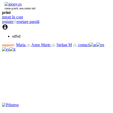
cama şcurti, aoa suntu tuti
print
intraţi în cont
register
|
resetare parolă

sdfsd
Maria
.::.
Anne Marie
.::.
Stelian M
.::.
contact
support: