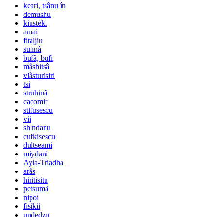
keari, tsânu în
demushu
kiusteki
amai
fitaljiu
sulinâ
bufâ, bufi
mâshitsâ
vlâsturisiri
tsi
struhinâ
cacomir
stifusescu
vii
shindanu
cufkisescu
dultseami
miydani
Ayia-Triadha
arâs
hiritisitu
petsumâ
nipoi
fisikii
undedzu