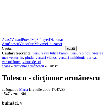
Acasă
Versuri
Poezii
Mp3 Player
Dicţionar
Armânescu
Video
Stiri
Maxime
Utilizatori
Cauta:
Cautari frecvente:
versuri vali tulica bambi
,
versuri pindu
,
vrearea
mea versuri in
,
pindu
,
versuri vlahos
,
versuri makidonia-aurica
,
versuri lupci
,
vinuri de soi
acasă
»
dicţionar armânescu
» Tulescu
Tulescu - dicţionar armânescu
adăugat de
Maria
la 2 iulie 2009 17:47:55
1547 vizualizări
buimăci, v