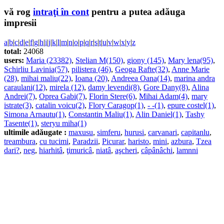
vă rog
intraţi în cont
pentru a putea adăuga
impresii
a
|
b
|
c
|
d
|
e
|
f
|
g
|
h
|
i
|
j
|
k
|
l
|
m
|
n
|
o
|
p
|
q
|
r
|
s
|
t
|
u
|
v
|
w
|
x
|
y
|
z
total:
24068
users:
Maria (23382)
,
Stelian M(150)
,
giony (145)
,
Mary lena(95)
,
Schirliu Lavinia(57)
,
pilistera (46)
,
Geoga Rafte(32)
,
Anne Marie
(28)
,
mihai maliu(22)
,
Ioana (20)
,
Andreea Oana(14)
,
marina andra
caraulani(12)
,
mirela (12)
,
damy levendi(8)
,
Gore Dany(8)
,
Alina
Andrei(7)
,
Oprea Gabi(7)
,
Florin Stere(6)
,
Mihai Adam(4)
,
mary
istrate(3)
,
catalin voicu(2)
,
Flory Caragop(1)
,
- -(1)
,
epure costel(1)
,
Simona Arnautu(1)
,
Constantin Maliu(1)
,
Alin Daniel(1)
,
Tashy
Tasente(1)
,
steryu miha(1)
ultimile adăugate :
maxusu
,
simferu
,
hurusi
,
carvanari
,
capitanlu
,
treambura
,
cu tucimi
,
Paradzii
,
Picurar
,
haristo
,
mini
,
azbura
,
Tzea
dari?
,
neg
,
hiarhitâ
,
ţimuricâ
,
niatâ
,
aşcheri
,
câpânâchi
,
lamnni