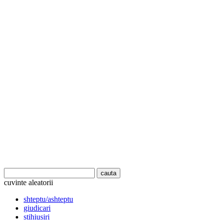
cuvinte aleatorii
shteptu/ashteptu
giudicari
stihiusiri