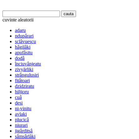
cuvinte aleatorii
adaru
ndupârari
sclâvuescu
hâgilâki
apufâsitu
dodâ
înciuvânjeatu
zivyărliki
strângulusiri
fitâtoari
dzidziratu
hiljioru
cuâ
desi
ni-vinitu
avlaki
plucicâ
niurari
jigârditsâ
sâmsârlâki