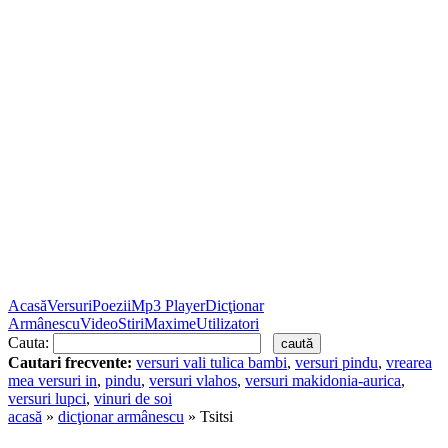
Acasă
Versuri
Poezii
Mp3 Player
Dicţionar
Armânescu
Video
Stiri
Maxime
Utilizatori
Cauta:
Cautari frecvente:
versuri vali tulica bambi
,
versuri pindu
,
vrearea
mea versuri in
,
pindu
,
versuri vlahos
,
versuri makidonia-aurica
,
versuri lupci
,
vinuri de soi
acasă
»
dicţionar armânescu
» Tsitsi