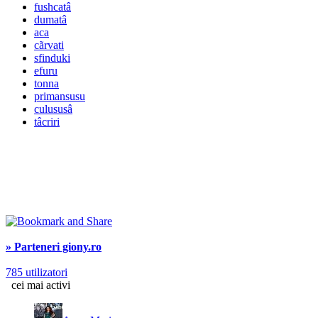
fushcatâ
dumatâ
aca
cãrvati
sfinduki
efuru
tonna
primansusu
culususâ
tâcriri
» Parteneri giony.ro
785 utilizatori
cei mai activi