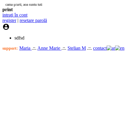
cama şcurti, aoa suntu tuti
print
intraţi în cont
register
|
resetare parolă

sdfsd
Maria
.::.
Anne Marie
.::.
Stelian M
.::.
contact
support: