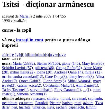
Tsitsi - dicţionar armânescu
adăugat de
Maria
la 2 iulie 2009 17:47:55
1996 vizualizări
carne - la copii
vă rog
intraţi în cont
pentru a putea adăuga
impresii
a
|
b
|
c
|
d
|
e
|
f
|
g
|
h
|
i
|
j
|
k
|
l
|
m
|
n
|
o
|
p
|
q
|
r
|
s
|
t
|
u
|
v
|
w
|
x
|
y
|
z
total:
24068
users:
Maria (23382)
,
Stelian M(150)
,
giony (145)
,
Mary lena(95)
,
Schirliu Lavinia(57)
,
pilistera (46)
,
Geoga Rafte(32)
,
Anne Marie
(28)
,
mihai maliu(22)
,
Ioana (20)
,
Andreea Oana(14)
,
mirela (12)
,
marina andra caraulani(12)
,
Gore Dany(8)
,
damy levendi(8)
,
Alina
Andrei(7)
,
Oprea Gabi(7)
,
Florin Stere(6)
,
Mihai Adam(4)
,
mary
istrate(3)
,
catalin voicu(2)
,
Constantin Maliu(1)
,
Alin Daniel(1)
,
Tashy Tasente(1)
,
steryu miha(1)
,
Flory Caragop(1)
,
- -(1)
,
epure
costel(1)
,
Simona Arnautu(1)
ultimile adăugate :
maxusu
,
simferu
,
hurusi
,
carvanari
,
capitanlu
,
treambura
,
cu tucimi
,
Paradzii
,
Picurar
,
haristo
,
mini
,
azbura
,
Tzea
dari?
,
neg
,
hiarhitâ
,
ţimuricâ
,
niatâ
,
aşcheri
,
câpânâchi
,
lamnni