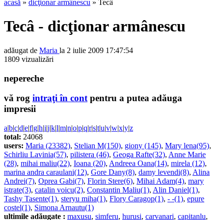
acasă
»
dicţionar armânescu
» Tecâ
Tecâ - dicţionar armânescu
adăugat de
Maria
la 2 iulie 2009 17:47:54
1809 vizualizări
nepereche
vă rog
intraţi în cont
pentru a putea adăuga
impresii
a
|
b
|
c
|
d
|
e
|
f
|
g
|
h
|
i
|
j
|
k
|
l
|
m
|
n
|
o
|
p
|
q
|
r
|
s
|
t
|
u
|
v
|
w
|
x
|
y
|
z
total:
24068
users:
Maria (23382)
,
Stelian M(150)
,
giony (145)
,
Mary lena(95)
,
Schirliu Lavinia(57)
,
pilistera (46)
,
Geoga Rafte(32)
,
Anne Marie
(28)
,
mihai maliu(22)
,
Ioana (20)
,
Andreea Oana(14)
,
mirela (12)
,
marina andra caraulani(12)
,
Gore Dany(8)
,
damy levendi(8)
,
Alina
Andrei(7)
,
Oprea Gabi(7)
,
Florin Stere(6)
,
Mihai Adam(4)
,
mary
istrate(3)
,
catalin voicu(2)
,
Constantin Maliu(1)
,
Alin Daniel(1)
,
Tashy Tasente(1)
,
steryu miha(1)
,
Flory Caragop(1)
,
- -(1)
,
epure
costel(1)
,
Simona Arnautu(1)
ultimile adăugate :
maxusu
,
simferu
,
hurusi
,
carvanari
,
capitanlu
,