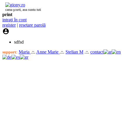
cama şcurti, aoa suntu tuti
print
intraţi în cont
register
|
resetare parolă

sdfsd
Maria
.::.
Anne Marie
.::.
Stelian M
.::.
contact
support: