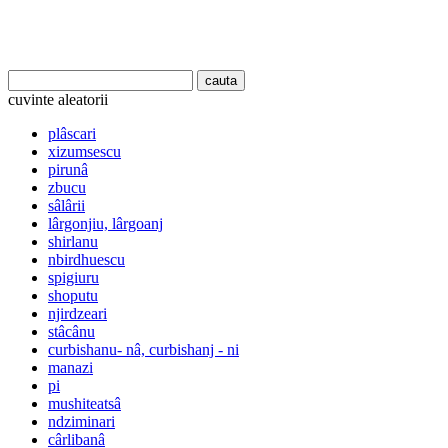
cuvinte aleatorii
plâscari
xizumsescu
pirunâ
zbucu
sâlârii
lârgonjiu, lârgoanj
shirlanu
nbirdhuescu
spigiuru
shoputu
njirdzeari
stâcânu
curbishanu- nâ, curbishanj - ni
manazi
pi
mushiteatsâ
ndziminari
cârlibanâ