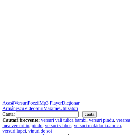
Acasă
Versuri
Poezii
Mp3 Player
Dicţionar
Armânescu
Video
Stiri
Maxime
Utilizatori
Cauta:
Cautari frecvente:
versuri vali tulica bambi
,
versuri pindu
,
vrearea
mea versuri in
,
pindu
,
versuri vlahos
,
versuri makidonia-aurica
,
versuri lupci
,
vinuri de soi