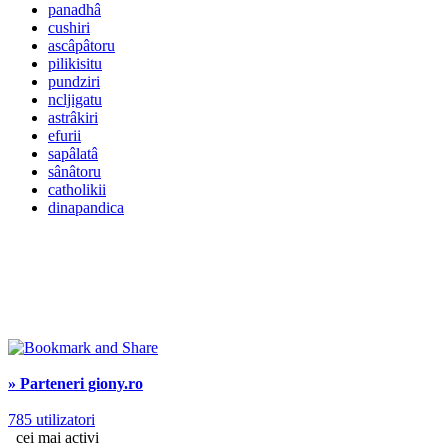
panadhâ
cushiri
ascâpâtoru
pilikisitu
pundziri
ncljigatu
astrâkiri
efurii
sapâlatâ
sânâtoru
catholikii
dinapandica
» Parteneri giony.ro
785 utilizatori
cei mai activi