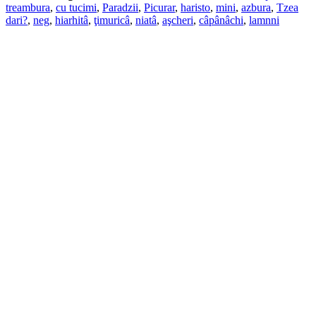
treambura
,
cu tucimi
,
Paradzii
,
Picurar
,
haristo
,
mini
,
azbura
,
Tzea
dari?
,
neg
,
hiarhitâ
,
ţimuricâ
,
niatâ
,
aşcheri
,
câpânâchi
,
lamnni