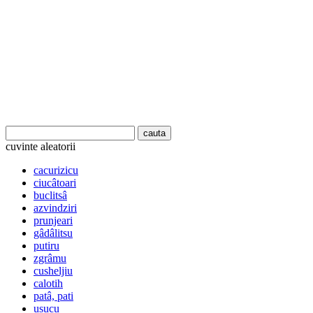
cuvinte aleatorii
cacurizicu
ciucâtoari
buclitsâ
azvindziri
prunjeari
gâdâlitsu
putiru
zgrâmu
cusheljiu
calotih
patâ, pati
usucu