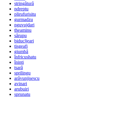
stringâturâ
ndreptu
plirufurisitu
gurmadzu
nguvujdari
theaminu
sârupu
biducljeari
tisgeafi
giumbâ
înfricushatu
îninti
tsarâ
sprilingu
arâvunjisescu
avinari
arubuiri
sprunatu