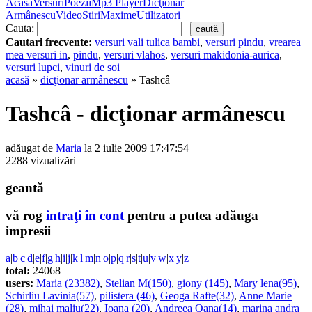
Acasă
Versuri
Poezii
Mp3 Player
Dicţionar
Armânescu
Video
Stiri
Maxime
Utilizatori
Cauta:
Cautari frecvente:
versuri vali tulica bambi
,
versuri pindu
,
vrearea
mea versuri in
,
pindu
,
versuri vlahos
,
versuri makidonia-aurica
,
versuri lupci
,
vinuri de soi
acasă
»
dicţionar armânescu
» Tashcâ
Tashcâ - dicţionar armânescu
adăugat de
Maria
la 2 iulie 2009 17:47:54
2288 vizualizări
geantă
vă rog
intraţi în cont
pentru a putea adăuga
impresii
a
|
b
|
c
|
d
|
e
|
f
|
g
|
h
|
i
|
j
|
k
|
l
|
m
|
n
|
o
|
p
|
q
|
r
|
s
|
t
|
u
|
v
|
w
|
x
|
y
|
z
total:
24068
users:
Maria (23382)
,
Stelian M(150)
,
giony (145)
,
Mary lena(95)
,
Schirliu Lavinia(57)
,
pilistera (46)
,
Geoga Rafte(32)
,
Anne Marie
(28)
,
mihai maliu(22)
,
Ioana (20)
,
Andreea Oana(14)
,
marina andra