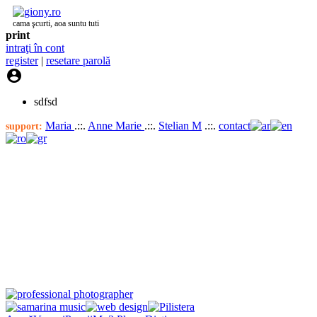
cama şcurti, aoa suntu tuti
print
intraţi în cont
register
|
resetare parolă

sdfsd
Maria
.::.
Anne Marie
.::.
Stelian M
.::.
contact
support: