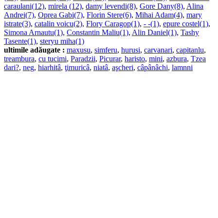
caraulani(12)
,
mirela (12)
,
damy levendi(8)
,
Gore Dany(8)
,
Alina
Andrei(7)
,
Oprea Gabi(7)
,
Florin Stere(6)
,
Mihai Adam(4)
,
mary
istrate(3)
,
catalin voicu(2)
,
Flory Caragop(1)
,
- -(1)
,
epure costel(1)
,
Simona Arnautu(1)
,
Constantin Maliu(1)
,
Alin Daniel(1)
,
Tashy
Tasente(1)
,
steryu miha(1)
ultimile adăugate :
maxusu
,
simferu
,
hurusi
,
carvanari
,
capitanlu
,
treambura
,
cu tucimi
,
Paradzii
,
Picurar
,
haristo
,
mini
,
azbura
,
Tzea
dari?
,
neg
,
hiarhitâ
,
ţimuricâ
,
niatâ
,
aşcheri
,
câpânâchi
,
lamnni