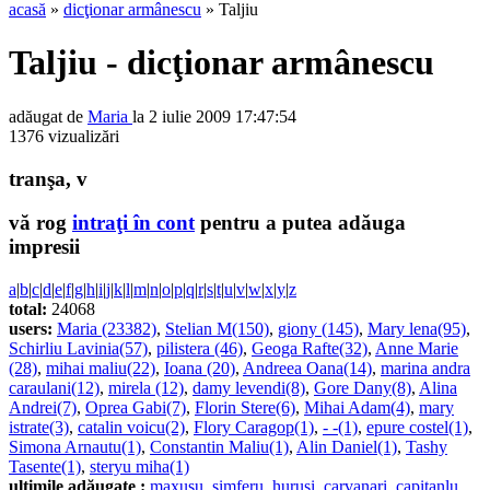
acasă
»
dicţionar armânescu
» Taljiu
Taljiu - dicţionar armânescu
adăugat de
Maria
la 2 iulie 2009 17:47:54
1376 vizualizări
tranşa, v
vă rog
intraţi în cont
pentru a putea adăuga
impresii
a
|
b
|
c
|
d
|
e
|
f
|
g
|
h
|
i
|
j
|
k
|
l
|
m
|
n
|
o
|
p
|
q
|
r
|
s
|
t
|
u
|
v
|
w
|
x
|
y
|
z
total:
24068
users:
Maria (23382)
,
Stelian M(150)
,
giony (145)
,
Mary lena(95)
,
Schirliu Lavinia(57)
,
pilistera (46)
,
Geoga Rafte(32)
,
Anne Marie
(28)
,
mihai maliu(22)
,
Ioana (20)
,
Andreea Oana(14)
,
marina andra
caraulani(12)
,
mirela (12)
,
damy levendi(8)
,
Gore Dany(8)
,
Alina
Andrei(7)
,
Oprea Gabi(7)
,
Florin Stere(6)
,
Mihai Adam(4)
,
mary
istrate(3)
,
catalin voicu(2)
,
Flory Caragop(1)
,
- -(1)
,
epure costel(1)
,
Simona Arnautu(1)
,
Constantin Maliu(1)
,
Alin Daniel(1)
,
Tashy
Tasente(1)
,
steryu miha(1)
ultimile adăugate :
maxusu
,
simferu
,
hurusi
,
carvanari
,
capitanlu
,