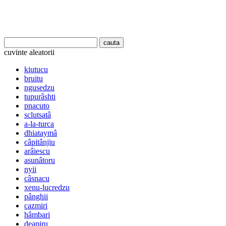
cuvinte aleatorii
kiutucu
bruitu
ngusedzu
tupurâshti
pnacuto
sclutsatâ
a-la-turca
dhiataymâ
câpitânjiu
arâiescu
asunâtoru
nyii
câsnacu
xenu-lucredzu
pânghii
cazmiri
hâmbari
deapiru