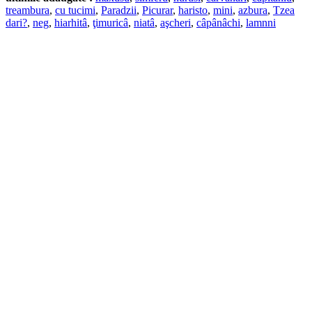
treambura
,
cu tucimi
,
Paradzii
,
Picurar
,
haristo
,
mini
,
azbura
,
Tzea
dari?
,
neg
,
hiarhitâ
,
ţimuricâ
,
niatâ
,
aşcheri
,
câpânâchi
,
lamnni