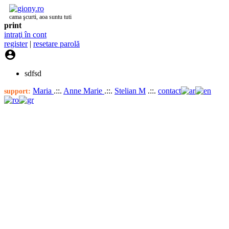
cama şcurti, aoa suntu tuti
print
intraţi în cont
register
|
resetare parolă

sdfsd
Maria
.::.
Anne Marie
.::.
Stelian M
.::.
contact
support: