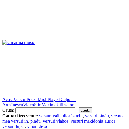
Acasă
Versuri
Poezii
Mp3 Player
Dicţionar
Armânescu
Video
Stiri
Maxime
Utilizatori
Cauta:
Cautari frecvente:
versuri vali tulica bambi
,
versuri pindu
,
vrearea
mea versuri in
,
pindu
,
versuri vlahos
,
versuri makidonia-aurica
,
versuri lupci
,
vinuri de soi