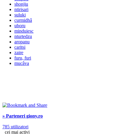
shonjiu
ntirisari
suluki
curmidhâ
uboru
minduiesc
nturtedzu
aropanu
caritsi
zaire
furu, furi
mucâva
» Parteneri giony.ro
785 utilizatori
cei mai activi