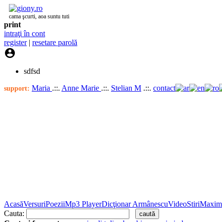
cama şcurti, aoa suntu tuti
print
intraţi în cont
register
|
resetare parolă

sdfsd
Maria
.::.
Anne Marie
.::.
Stelian M
.::.
contact
support:
Acasă
Versuri
Poezii
Mp3 Player
Dicţionar Armânescu
Video
Stiri
Maxim
Cauta: