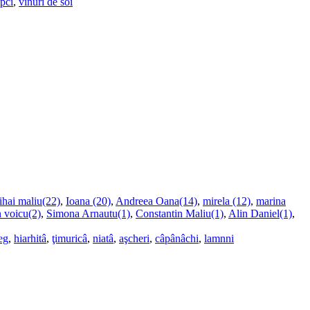
upci
,
vinuri de soi
ihai maliu(22)
,
Ioana (20)
,
Andreea Oana(14)
,
mirela (12)
,
marina
n voicu(2)
,
Simona Arnautu(1)
,
Constantin Maliu(1)
,
Alin Daniel(1)
,
eg
,
hiarhitâ
,
ţimuricâ
,
niatâ
,
aşcheri
,
câpânâchi
,
lamnni