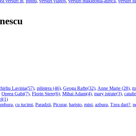
ea versuri in
,
pindu
,
versuri vlahos
,
versuri makidonia-aurica
,
versuri l
ânescu
hirliu Lavinia(57)
,
pilistera (46)
,
Geoga Rafte(32)
,
Anne Marie (28)
,
m
,
Oprea Gabi(7)
,
Florin Stere(6)
,
Mihai Adam(4)
,
mary istrate(3)
,
catali
el(1)
ambura
,
cu tucimi
,
Paradzii
,
Picurar
,
haristo
,
mini
,
azbura
,
Tzea dari?
,
n