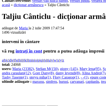
Cautari frecvente:
versuri vali tulica bambi
,
versuri pindu
,
vrearea m
acasă
»
dicţionar armânescu
» Taljiu Cânticlu
Taljiu Cânticlu - dicţionar arm
adăugat de
Maria
la 2 iulie 2009 17:47:54
1496 vizualizări
interveni în cântare
vă rog
intraţi în cont
pentru a putea adăuga impresii
a
|
b
|
c
|
d
|
e
|
f
|
g
|
h
|
i
|
j
|
k
|
l
|
m
|
n
|
o
|
p
|
q
|
r
|
s
|
t
|
u
|
v
|
w
|
x
|
y
|
z
total:
24068
users:
Maria (23382)
,
Stelian M(150)
,
giony (145)
,
Mary lena(95)
,
Sc
andra caraulani(12)
,
Gore Dany(8)
,
damy levendi(8)
,
Alina Andrei(7)
Tashy Tasente(1)
,
steryu miha(1)
,
Flory Caragop(1)
,
- -(1)
,
epure cost
ultimile adăugate :
maxusu
,
simferu
,
hurusi
,
carvanari
,
capitanlu
,
tre