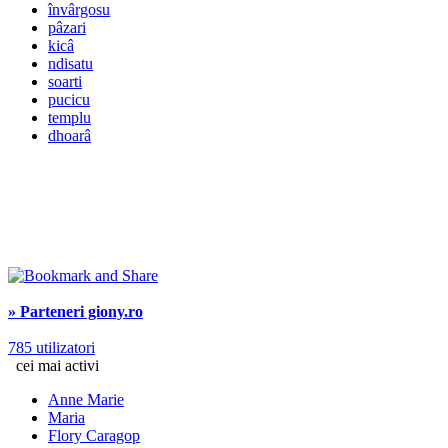
învârgosu
pâzari
kicâ
ndisatu
soarti
pucicu
templu
dhoarâ
» Parteneri giony.ro
785 utilizatori
cei mai activi
Anne Marie
Maria
Flory Caragop