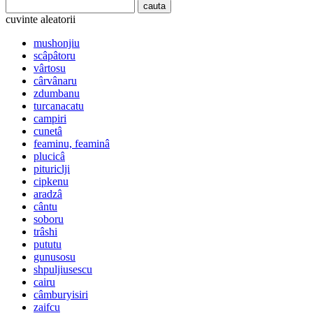
cuvinte aleatorii
mushonjiu
scâpâtoru
vârtosu
cârvânaru
zdumbanu
turcanacatu
campiri
cunetâ
feaminu, feaminâ
plucicâ
pituriclji
cipkenu
aradzâ
cântu
soboru
trâshi
pututu
gunusosu
shpuljiusescu
cairu
câmburyisiri
zaifcu