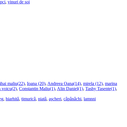
upci
,
vinuri de soi
ihai maliu(22)
,
Ioana (20)
,
Andreea Oana(14)
,
mirela (12)
,
marina
n voicu(2)
,
Constantin Maliu(1)
,
Alin Daniel(1)
,
Tashy Tasente(1)
,
eg
,
hiarhitâ
,
ţimuricâ
,
niatâ
,
aşcheri
,
câpânâchi
,
lamnni