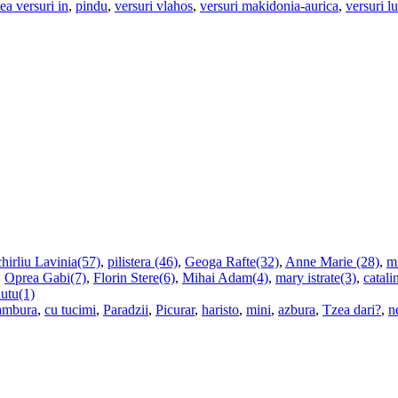
ea versuri in
,
pindu
,
versuri vlahos
,
versuri makidonia-aurica
,
versuri l
hirliu Lavinia(57)
,
pilistera (46)
,
Geoga Rafte(32)
,
Anne Marie (28)
,
m
,
Oprea Gabi(7)
,
Florin Stere(6)
,
Mihai Adam(4)
,
mary istrate(3)
,
catali
utu(1)
ambura
,
cu tucimi
,
Paradzii
,
Picurar
,
haristo
,
mini
,
azbura
,
Tzea dari?
,
n