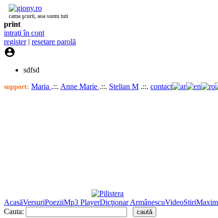
cama şcurti, aoa suntu tuti
print
intraţi în cont
register
|
resetare parolă

sdfsd
Maria
.::.
Anne Marie
.::.
Stelian M
.::.
contact
support:
Acasă
Versuri
Poezii
Mp3 Player
Dicţionar Armânescu
Video
Stiri
Maxim
Cauta: