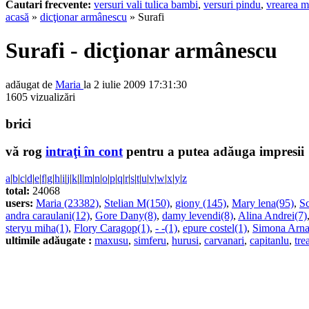
Cautari frecvente:
versuri vali tulica bambi
,
versuri pindu
,
vrearea m
acasă
»
dicţionar armânescu
» Surafi
Surafi - dicţionar armânescu
adăugat de
Maria
la 2 iulie 2009 17:31:30
1605 vizualizări
brici
vă rog
intraţi în cont
pentru a putea adăuga impresii
a
|
b
|
c
|
d
|
e
|
f
|
g
|
h
|
i
|
j
|
k
|
l
|
m
|
n
|
o
|
p
|
q
|
r
|
s
|
t
|
u
|
v
|
w
|
x
|
y
|
z
total:
24068
users:
Maria (23382)
,
Stelian M(150)
,
giony (145)
,
Mary lena(95)
,
Sc
andra caraulani(12)
,
Gore Dany(8)
,
damy levendi(8)
,
Alina Andrei(7)
steryu miha(1)
,
Flory Caragop(1)
,
- -(1)
,
epure costel(1)
,
Simona Arna
ultimile adăugate :
maxusu
,
simferu
,
hurusi
,
carvanari
,
capitanlu
,
tre