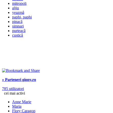
mitropoli
aljiu
yeazmâ
paphi, paphi
pinacâ
simnari
purteacâ
custicâ
» Parteneri giony.ro
785 utilizatori
cei mai activi
Anne Marie
Maria
Flory Caragop