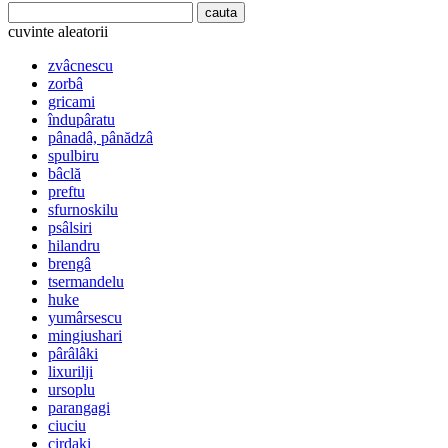
cuvinte aleatorii
zvâcnescu
zorbâ
gricami
îndupâratu
pânadâ, pânădzâ
spulbiru
bâclă
preftu
sfurnoskilu
psâlsiri
hilandru
brengâ
tsermandelu
huke
yumârsescu
mingiushari
pârâlâki
lixurilji
ursoplu
parangagi
ciuciu
cirdaki