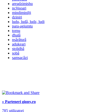
areadzimishu
ncljisoari
mindiminilji
dziniri
ludu, ludâ, ludz, ludi
para-agiumtu
tornu
dhalâ
nsârâturâ
adukeari
stolidhâ
sobâ
samsacâzi
» Parteneri giony.ro
785 utilizatori