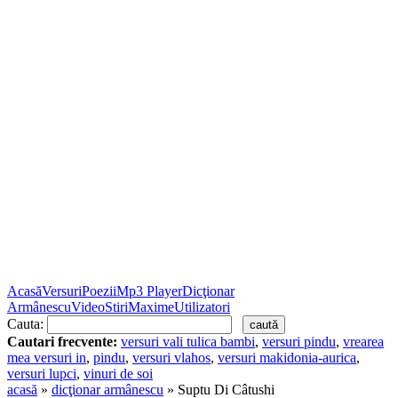
Acasă
Versuri
Poezii
Mp3 Player
Dicţionar
Armânescu
Video
Stiri
Maxime
Utilizatori
Cauta:
Cautari frecvente:
versuri vali tulica bambi
,
versuri pindu
,
vrearea
mea versuri in
,
pindu
,
versuri vlahos
,
versuri makidonia-aurica
,
versuri lupci
,
vinuri de soi
acasă
»
dicţionar armânescu
» Suptu Di Câtushi