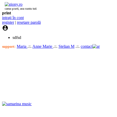
cama şcurti, aoa suntu tuti
print
intraţi în cont
register
|
resetare parolă

sdfsd
Maria
.::.
Anne Marie
.::.
Stelian M
.::.
contact
support: