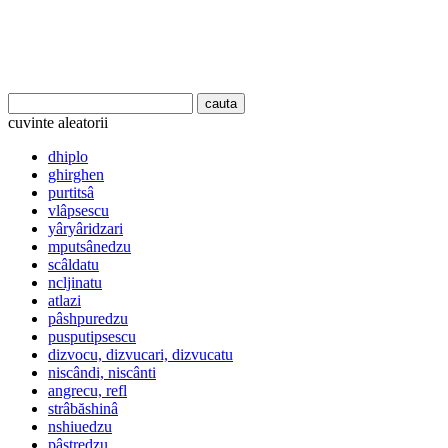
cuvinte aleatorii
dhiplo
ghirghen
purtitsâ
vlâpsescu
yâryâridzari
mputsânedzu
scâldatu
ncljinatu
atlazi
pâshpuredzu
pusputipsescu
dizvocu, dizvucari, dizvucatu
niscândi, niscânti
angrecu, refl
strâbăshinâ
nshiuedzu
pâstredzu