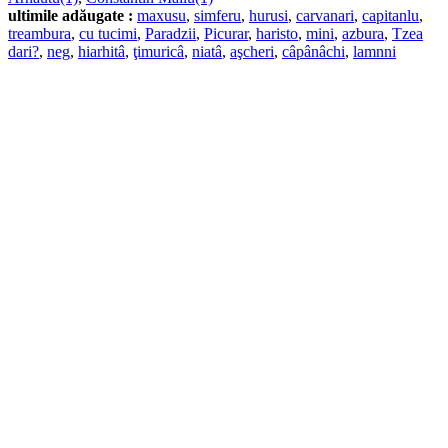
ultimile adăugate :
maxusu
,
simferu
,
hurusi
,
carvanari
,
capitanlu
,
treambura
,
cu tucimi
,
Paradzii
,
Picurar
,
haristo
,
mini
,
azbura
,
Tzea
dari?
,
neg
,
hiarhitâ
,
ţimuricâ
,
niatâ
,
aşcheri
,
câpânâchi
,
lamnni