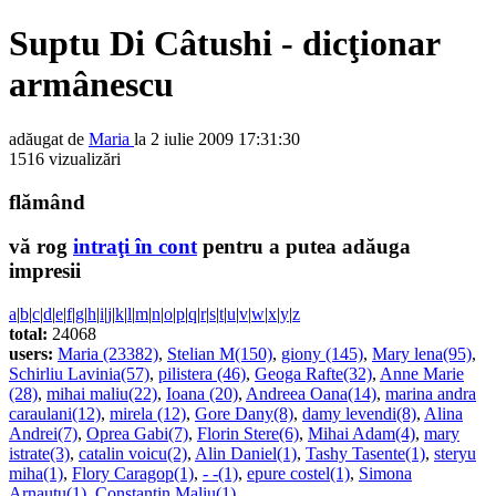
Suptu Di Câtushi - dicţionar
armânescu
adăugat de
Maria
la 2 iulie 2009 17:31:30
1516 vizualizări
flămând
vă rog
intraţi în cont
pentru a putea adăuga
impresii
a
|
b
|
c
|
d
|
e
|
f
|
g
|
h
|
i
|
j
|
k
|
l
|
m
|
n
|
o
|
p
|
q
|
r
|
s
|
t
|
u
|
v
|
w
|
x
|
y
|
z
total:
24068
users:
Maria (23382)
,
Stelian M(150)
,
giony (145)
,
Mary lena(95)
,
Schirliu Lavinia(57)
,
pilistera (46)
,
Geoga Rafte(32)
,
Anne Marie
(28)
,
mihai maliu(22)
,
Ioana (20)
,
Andreea Oana(14)
,
marina andra
caraulani(12)
,
mirela (12)
,
Gore Dany(8)
,
damy levendi(8)
,
Alina
Andrei(7)
,
Oprea Gabi(7)
,
Florin Stere(6)
,
Mihai Adam(4)
,
mary
istrate(3)
,
catalin voicu(2)
,
Alin Daniel(1)
,
Tashy Tasente(1)
,
steryu
miha(1)
,
Flory Caragop(1)
,
- -(1)
,
epure costel(1)
,
Simona
Arnautu(1)
,
Constantin Maliu(1)