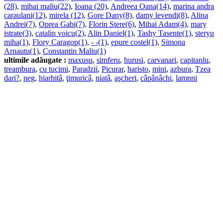
(28)
,
mihai maliu(22)
,
Ioana (20)
,
Andreea Oana(14)
,
marina andra
caraulani(12)
,
mirela (12)
,
Gore Dany(8)
,
damy levendi(8)
,
Alina
Andrei(7)
,
Oprea Gabi(7)
,
Florin Stere(6)
,
Mihai Adam(4)
,
mary
istrate(3)
,
catalin voicu(2)
,
Alin Daniel(1)
,
Tashy Tasente(1)
,
steryu
miha(1)
,
Flory Caragop(1)
,
- -(1)
,
epure costel(1)
,
Simona
Arnautu(1)
,
Constantin Maliu(1)
ultimile adăugate :
maxusu
,
simferu
,
hurusi
,
carvanari
,
capitanlu
,
treambura
,
cu tucimi
,
Paradzii
,
Picurar
,
haristo
,
mini
,
azbura
,
Tzea
dari?
,
neg
,
hiarhitâ
,
ţimuricâ
,
niatâ
,
aşcheri
,
câpânâchi
,
lamnni