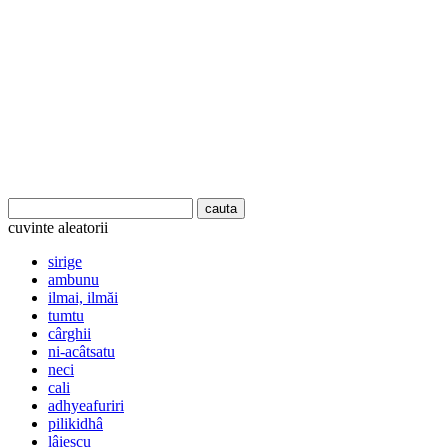
cuvinte aleatorii
sirige
ambunu
ilmai, ilmăi
tumtu
cârghii
ni-acâtsatu
neci
cali
adhyeafuriri
pilikidhâ
lâiescu