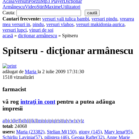
Acasă
Versuri
Poezii
Mp3 Player
Dicţionar
Armânescu
Video
Stiri
Maxime
Utilizatori
Cauta:
Cautari frecvente:
versuri vali tulica bambi
,
versuri pindu
,
vrearea
mea versuri in
,
pindu
,
versuri vlahos
,
versuri makidonia-aurica
,
versuri lupci
,
vinuri de soi
acasă
»
dicţionar armânescu
» Spitseru
Spitseru - dicţionar armânescu
adăugat de
Maria
la 2 iulie 2009 17:31:30
1518 vizualizări
farmacist
vă rog
intraţi în cont
pentru a putea adăuga
impresii
a
|
b
|
c
|
d
|
e
|
f
|
g
|
h
|
i
|
j
|
k
|
l
|
m
|
n
|
o
|
p
|
q
|
r
|
s
|
t
|
u
|
v
|
w
|
x
|
y
|
z
total:
24068
users:
Maria (23382)
,
Stelian M(150)
,
giony (145)
,
Mary lena(95)
,
Schirliu Lavinia(57)
,
pilistera (46)
,
Geoga Rafte(32)
,
Anne Marie