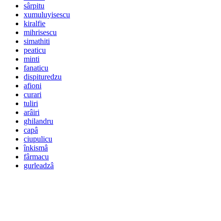
sârpitu
xumuluyisescu
kiralfie
mihrisescu
simathiti
peaticu
minti
fanaticu
dispituredzu
afioni
curari
tuliri
arâiri
ghilandru
capâ
ciupulicu
înkismâ
fârmacu
gurleadzâ