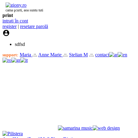
cama şcurti, aoa suntu tuti
print
intraţi în cont
register
|
resetare parolă

sdfsd
Maria
.::.
Anne Marie
.::.
Stelian M
.::.
contact
support: