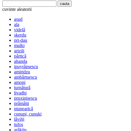
cuvinte aleatorii
asud
ala
videlâ
skerdu
pri-dau
mulki
arizili
pârticâ
ahanda
ipuyrâpsescu
amiridzu
ambârtuescu
amoni
turnâturâ
livadhi
pruxinisescu
prâmâtii
ntunearicâ
cunupi, cunuki
lâvilji
tufos
arâkiiu