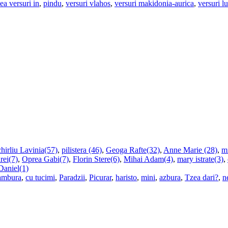
ea versuri in
,
pindu
,
versuri vlahos
,
versuri makidonia-aurica
,
versuri l
hirliu Lavinia(57)
,
pilistera (46)
,
Geoga Rafte(32)
,
Anne Marie (28)
,
m
rei(7)
,
Oprea Gabi(7)
,
Florin Stere(6)
,
Mihai Adam(4)
,
mary istrate(3)
,
Daniel(1)
ambura
,
cu tucimi
,
Paradzii
,
Picurar
,
haristo
,
mini
,
azbura
,
Tzea dari?
,
n