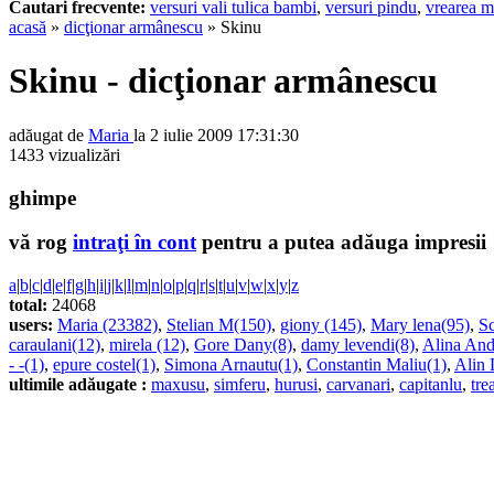
Cautari frecvente:
versuri vali tulica bambi
,
versuri pindu
,
vrearea m
acasă
»
dicţionar armânescu
» Skinu
Skinu - dicţionar armânescu
adăugat de
Maria
la 2 iulie 2009 17:31:30
1433 vizualizări
ghimpe
vă rog
intraţi în cont
pentru a putea adăuga impresii
a
|
b
|
c
|
d
|
e
|
f
|
g
|
h
|
i
|
j
|
k
|
l
|
m
|
n
|
o
|
p
|
q
|
r
|
s
|
t
|
u
|
v
|
w
|
x
|
y
|
z
total:
24068
users:
Maria (23382)
,
Stelian M(150)
,
giony (145)
,
Mary lena(95)
,
Sc
caraulani(12)
,
mirela (12)
,
Gore Dany(8)
,
damy levendi(8)
,
Alina And
- -(1)
,
epure costel(1)
,
Simona Arnautu(1)
,
Constantin Maliu(1)
,
Alin 
ultimile adăugate :
maxusu
,
simferu
,
hurusi
,
carvanari
,
capitanlu
,
tre