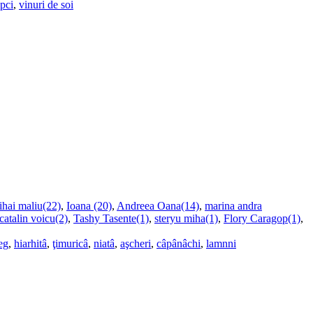
upci
,
vinuri de soi
ihai maliu(22)
,
Ioana (20)
,
Andreea Oana(14)
,
marina andra
catalin voicu(2)
,
Tashy Tasente(1)
,
steryu miha(1)
,
Flory Caragop(1)
,
eg
,
hiarhitâ
,
ţimuricâ
,
niatâ
,
aşcheri
,
câpânâchi
,
lamnni