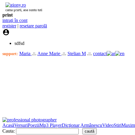
cama şcurti, aoa suntu tuti
print
intraţi în cont
register
|
resetare parolă

sdfsd
Maria
.::.
Anne Marie
.::.
Stelian M
.::.
contact
support:
Acasă
Versuri
Poezii
Mp3 Player
Dicţionar Armânescu
Video
Stiri
Maxim
Cauta: