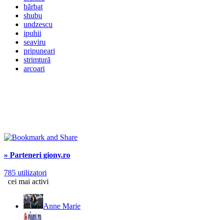
bãrbat
shubu
undzescu
ipuhii
seaviru
pripuneari
strimtură
arcoari
» Parteneri giony.ro
785 utilizatori
cei mai activi
Anne Marie