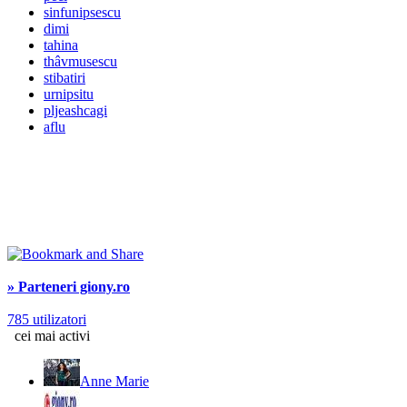
sinfunipsescu
dimi
tahina
thâvmusescu
stibatiri
urnipsitu
pljeashcagi
aflu
» Parteneri giony.ro
785 utilizatori
cei mai activi
Anne Marie