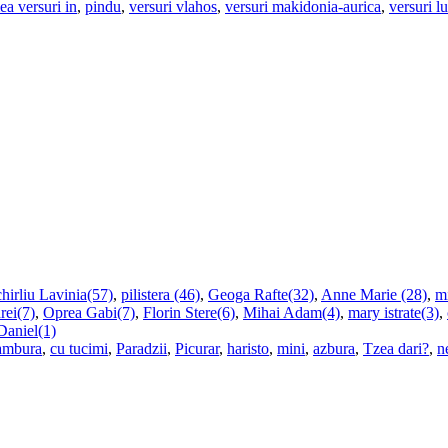
ea versuri in
,
pindu
,
versuri vlahos
,
versuri makidonia-aurica
,
versuri l
hirliu Lavinia(57)
,
pilistera (46)
,
Geoga Rafte(32)
,
Anne Marie (28)
,
m
rei(7)
,
Oprea Gabi(7)
,
Florin Stere(6)
,
Mihai Adam(4)
,
mary istrate(3)
,
Daniel(1)
ambura
,
cu tucimi
,
Paradzii
,
Picurar
,
haristo
,
mini
,
azbura
,
Tzea dari?
,
n