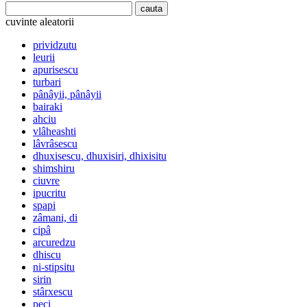
cuvinte aleatorii
prividzutu
leurii
apurisescu
turbari
pânâyii, pânâyii
bairaki
ahciu
vlâheashti
lâvrâsescu
dhuxisescu, dhuxisiri, dhixisitu
shimshiru
ciuvre
ipucritu
spapi
zâmani, di
cipâ
arcuredzu
dhiscu
ni-stipsitu
sirin
stârxescu
peci