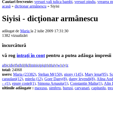
Cautari frecvente:
versuri vali tulica bambi
,
versuri pindu
,
vrearea m
acasă
»
dicţionar armânescu
» Siyisi
Siyisi - dicţionar armânescu
adăugat de
Maria
la 2 iulie 2009 17:31:30
1382 vizualizări
încurcătură
vă rog
intraţi în cont
pentru a putea adăuga impresii
a
|
b
|
c
|
d
|
e
|
f
|
g
|
h
|
i
|
j
|
k
|
l
|
m
|
n
|
o
|
p
|
q
|
r
|
s
|
t
|
u
|
v
|
w
|
x
|
y
|
z
total:
24068
users:
Maria (23382)
,
Stelian M(150)
,
giony (145)
,
Mary lena(95)
,
Sc
caraulani(12)
,
mirela (12)
,
Gore Dany(8)
,
damy levendi(8)
,
Alina And
- -(1)
,
epure costel(1)
,
Simona Arnautu(1)
,
Constantin Maliu(1)
,
Alin 
ultimile adăugate :
maxusu
,
simferu
,
hurusi
,
carvanari
,
capitanlu
,
tre