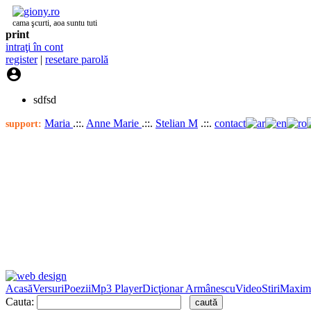
cama şcurti, aoa suntu tuti
print
intraţi în cont
register
|
resetare parolă

sdfsd
Maria
.::.
Anne Marie
.::.
Stelian M
.::.
contact
support:
Acasă
Versuri
Poezii
Mp3 Player
Dicţionar Armânescu
Video
Stiri
Maxim
Cauta: