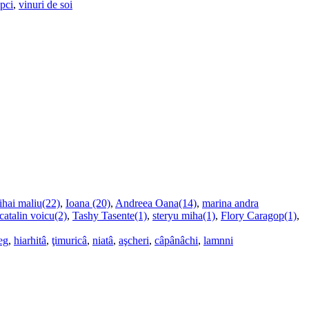
upci
,
vinuri de soi
ihai maliu(22)
,
Ioana (20)
,
Andreea Oana(14)
,
marina andra
catalin voicu(2)
,
Tashy Tasente(1)
,
steryu miha(1)
,
Flory Caragop(1)
,
eg
,
hiarhitâ
,
ţimuricâ
,
niatâ
,
aşcheri
,
câpânâchi
,
lamnni