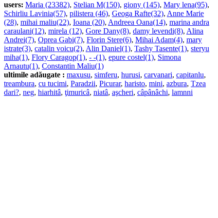
users:
Maria (23382)
,
Stelian M(150)
,
giony (145)
,
Mary lena(95)
,
Schirliu Lavinia(57)
,
pilistera (46)
,
Geoga Rafte(32)
,
Anne Marie
(28)
,
mihai maliu(22)
,
Ioana (20)
,
Andreea Oana(14)
,
marina andra
caraulani(12)
,
mirela (12)
,
Gore Dany(8)
,
damy levendi(8)
,
Alina
Andrei(7)
,
Oprea Gabi(7)
,
Florin Stere(6)
,
Mihai Adam(4)
,
mary
istrate(3)
,
catalin voicu(2)
,
Alin Daniel(1)
,
Tashy Tasente(1)
,
steryu
miha(1)
,
Flory Caragop(1)
,
- -(1)
,
epure costel(1)
,
Simona
Arnautu(1)
,
Constantin Maliu(1)
ultimile adăugate :
maxusu
,
simferu
,
hurusi
,
carvanari
,
capitanlu
,
treambura
,
cu tucimi
,
Paradzii
,
Picurar
,
haristo
,
mini
,
azbura
,
Tzea
dari?
,
neg
,
hiarhitâ
,
ţimuricâ
,
niatâ
,
aşcheri
,
câpânâchi
,
lamnni