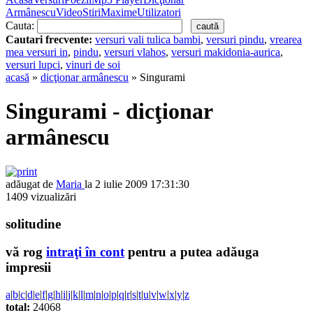
Armânescu
Video
Stiri
Maxime
Utilizatori
Cauta:
Cautari frecvente:
versuri vali tulica bambi
,
versuri pindu
,
vrearea
mea versuri in
,
pindu
,
versuri vlahos
,
versuri makidonia-aurica
,
versuri lupci
,
vinuri de soi
acasă
»
dicţionar armânescu
» Singurami
Singurami - dicţionar
armânescu
adăugat de
Maria
la 2 iulie 2009 17:31:30
1409 vizualizări
solitudine
vă rog
intraţi în cont
pentru a putea adăuga
impresii
a
|
b
|
c
|
d
|
e
|
f
|
g
|
h
|
i
|
j
|
k
|
l
|
m
|
n
|
o
|
p
|
q
|
r
|
s
|
t
|
u
|
v
|
w
|
x
|
y
|
z
total:
24068