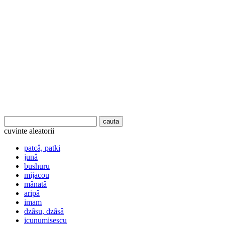
cuvinte aleatorii
patcâ, patki
junâ
bushuru
mijacou
mânatâ
aripâ
imam
dzâsu, dzâsâ
icunumisescu