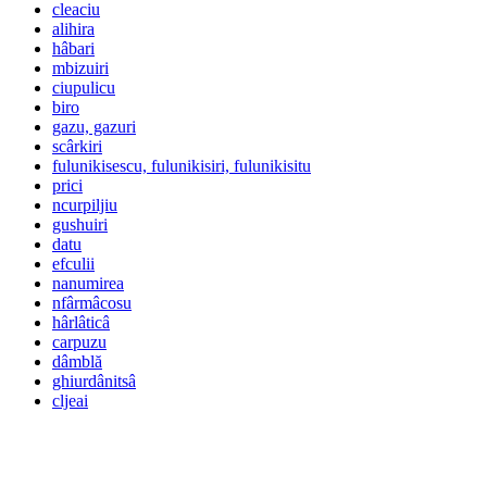
cleaciu
alihira
hâbari
mbizuiri
ciupulicu
biro
gazu, gazuri
scârkiri
fulunikisescu, fulunikisiri, fulunikisitu
prici
ncurpiljiu
gushuiri
datu
efculii
nanumirea
nfârmâcosu
hârlâticâ
carpuzu
dâmblă
ghiurdânitsâ
cljeai