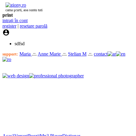
cama şcurti, aoa suntu tuti
print
intraţi în cont
register
|
resetare parolă

sdfsd
Maria
.::.
Anne Marie
.::.
Stelian M
.::.
contact
support:
Acasă
Versuri
Poezii
Mp3 Player
Dicţionar